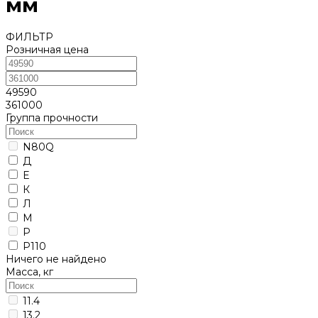
мм
ФИЛЬТР
Розничная цена
49590
361000
Группа прочности
N80Q
Д
Е
К
Л
М
Р
Р110
Ничего не найдено
Масса, кг
11.4
13.2