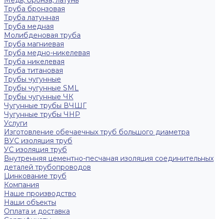
Медь, бронза, латунь
Труба бронзовая
Труба латунная
Труба медная
Молибденовая труба
Труба магниевая
Труба медно-никелевая
Труба никелевая
Труба титановая
Трубы чугунные
Трубы чугунные SML
Трубы чугунные ЧК
Чугунные трубы ВЧШГ
Чугунные трубы ЧНР
Услуги
Изготовление обечаечных труб большого диаметра
ВУС изоляция труб
УС изоляция труб
Внутренняя цементно-песчаная изоляция соединительных
деталей трубопроводов
Цинкование труб
Компания
Наше производство
Наши объекты
Оплата и доставка