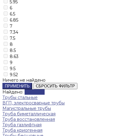
5.95
6
6.5
6.85
7
7.34
7.5
8
8.5
8.63
9
9.5
9.52
Ничего не найдено
ПРИМЕНИТЬ
СБРОСИТЬ ФИЛЬТР
Найдено:
Показать
Трубы стальные
ВГП, электросварные трубы
Магистральные трубы
Труба биметаллическая
Труба восстановленная
Труба газлифтная
Труба криогенная
Трубы бесшовные