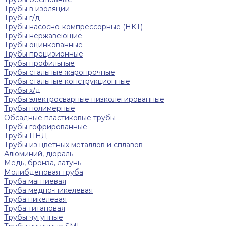
Трубы в изоляции
Трубы г/д
Трубы насосно-компрессорные (НКТ)
Трубы нержавеющие
Трубы оцинкованные
Трубы прецизионные
Трубы профильные
Трубы стальные жаропрочные
Трубы стальные конструкционные
Трубы х/д
Трубы электросварные низколегированные
Трубы полимерные
Обсадные пластиковые трубы
Трубы гофрированные
Трубы ПНД
Трубы из цветных металлов и сплавов
Алюминий, дюраль
Медь, бронза, латунь
Молибденовая труба
Труба магниевая
Труба медно-никелевая
Труба никелевая
Труба титановая
Трубы чугунные