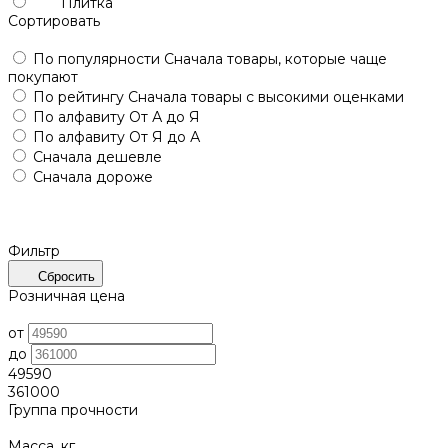
Плитка
Сортировать
По популярности
Сначала товары, которые чаще
покупают
По рейтингу
Сначала товары с высокими оценками
По алфавиту
От А до Я
По алфавиту
От Я до А
Сначала дешевле
Сначала дороже
Фильтр
Сбросить
Розничная цена
от
до
49590
361000
Группа прочности
Масса, кг