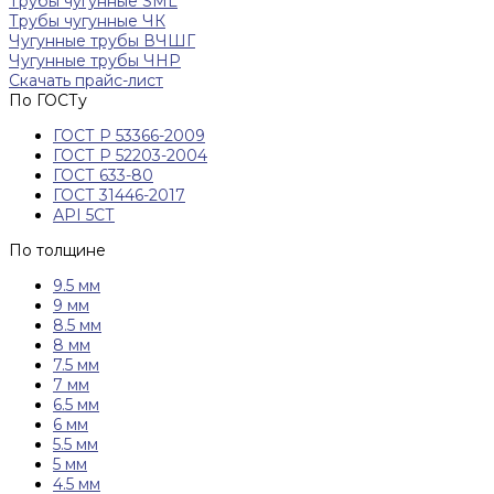
Трубы чугунные SML
Трубы чугунные ЧК
Чугунные трубы ВЧШГ
Чугунные трубы ЧНР
Скачать прайс-лист
По ГОСТу
ГОСТ Р 53366-2009
ГОСТ Р 52203-2004
ГОСТ 633-80
ГОСТ 31446-2017
АРI 5СТ
По толщине
9.5 мм
9 мм
8.5 мм
8 мм
7.5 мм
7 мм
6.5 мм
6 мм
5.5 мм
5 мм
4.5 мм