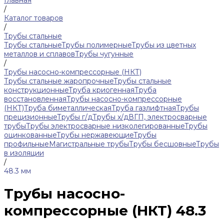
Главная
/
Каталог товаров
/
Трубы стальные
Трубы стальные
Трубы полимерные
Трубы из цветных
металлов и сплавов
Трубы чугунные
/
Трубы насосно-компрессорные (НКТ)
Трубы стальные жаропрочные
Трубы стальные
конструкционные
Труба криогенная
Труба
восстановленная
Трубы насосно-компрессорные
(НКТ)
Труба биметаллическая
Труба газлифтная
Трубы
прецизионные
Трубы г/д
Трубы х/д
ВГП, электросварные
трубы
Трубы электросварные низколегированные
Трубы
оцинкованные
Трубы нержавеющие
Трубы
профильные
Магистральные трубы
Трубы бесшовные
Трубы
в изоляции
/
48.3 мм
Трубы насосно-
компрессорные (НКТ) 48.3