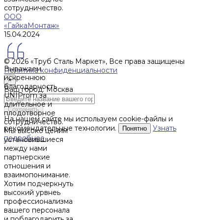
сотрудничество.
соответствии со ст.435 ГК РФ), и не влекут за собой
ООО
обязательств ИП Денисов Александр Николаевич по
«ГайкаМонтаж»
заключению Договора. Окончательная стоимость и сроки
15.04.2024
поставки уточняются после составления Спецификации и
фиксируются в Счете на оплату, а также Спецификации на
поставку товара.
© 2026 «Труб Сталь Маркет», Все права защищены
Выражаем
Политика конфиденциальности
искреннюю
×
благодарность
Ваш город: Москва
UNIProm за
длительное и
Сохранить
плодотворное
На нашем сайте мы используем cookie-файлы и
сотрудничество.
рекомендательные технологии.
Узнать
Понятно
Мы высоко ценим
подробнее
установившиеся
между нами
партнерские
отношения и
взаимопонимание.
Хотим подчеркнуть
высокий урвнеь
профессионализма
вашего персонала
и поблагодарить за