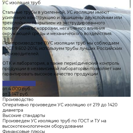
УС изоляция труб
Стальные трубы в усиленной, УС изоляции имеют
усиленную конструкцию и защищены двухслойным или
трехслойным покрытием из экструдированного
полиэтилена от коррозии, негативного влияния
окружающей среды и механического воздействия.
При производстве ВУС изоляции труб мы соблюдаем
ГOCT 9.602-2016, используем трубы лучших Российских
производителей.
ОТК и лаборатория, а также периодический контроль
продукции в независимой лаборатории позволяет нам
гарантировать высокое качество продукции.
Заказать услугу
от 4 000 руб.
от 3 147 руб.
Производство
Оперативно произведем УС изоляцию от 219 до 1420
диаметра
Высокие стандарты
Произведем УС изоляцию труб по ГОСТ и ТУ на
высокотехнологичном оборудовании
Финансовые плюсы