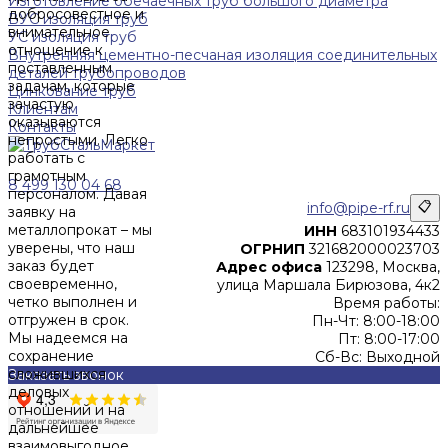
Изготовление обечаечных труб большого диаметра
добросовестное и
ВУС изоляция труб
внимательное
УС изоляция труб
отношение к
Внутренняя цементно-песчаная изоляция соединительных
поставленным
деталей трубопроводов
задачам, которые
Цинкование труб
зачастую
Клиентам
оказываются
Контакты
непростыми. Легко
работать с
грамотным
8 499 130 04 68
персоналом. Давая
info@pipe-rf.ru
📋
заявку на
металлопрокат – мы
ИНН
683101934433
уверены, что наш
ОГРНИП
321682000023703
заказ будет
Адрес офиса
123298, Москва,
своевременно,
улица Маршала Бирюзова, 4к2
четко выполнен и
Время работы:
отгружен в срок.
Пн-Чт: 8:00-18:00
Мы надеемся на
Пт: 8:00-17:00
сохранение
Сб-Вс: Выходной
сложившихся
Заказать звонок
деловых
отношений и на
дальнейшее
взаимовыгодное
Цены, указанные на сайте, не являются офертой (в