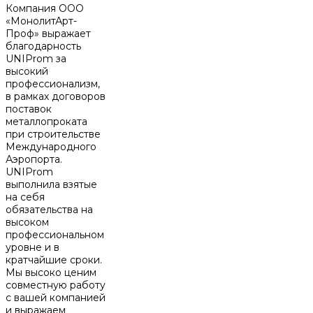
Компания ООО
«МонолитАрт-
Проф» выражает
благодарность
UNIProm за
высокий
профессионализм,
в рамках договоров
поставок
металлопроката
при строительстве
Международного
Аэропорта.
UNIProm
выполнила взятые
на себя
обязательства на
высоком
профессиональном
уровне и в
кратчайшие сроки.
Мы высоко ценим
совместную работу
с вашей компанией
и выражаем