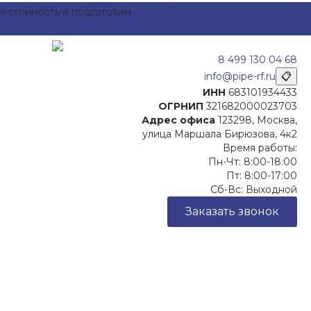
ем стоимость и подготовим
Задать вопрос
8 499 130 04 68
info@pipe-rf.ru
📋
ИНН
683101934433
ОГРНИП
321682000023703
Адрес офиса
123298, Москва,
улица Маршала Бирюзова, 4к2
Время работы:
Пн-Чт: 8:00-18:00
Пт: 8:00-17:00
Сб-Вс: Выходной
Заказать звонок