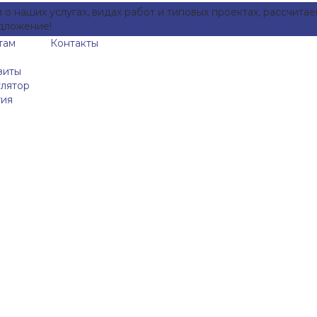
о наших услугах, видах работ и типовых проектах, рассчита
дложение!
там
Контакты
зиты
улятор
тия