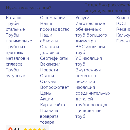
Подробно расскажем 
Нужна консультация?
индивидуальное пре
Каталог
О компании
Услуги
Клиен
Трубы
Наше
Изготовление
ГОСТ
стальные
производство
обечаечных
Рекви
Трубы
Наши
труб большого
Кальк
полимерные
объекты
диаметра
Гаран
Трубы из
Оплата и
ВУС изоляция
цветных
доставка
труб
металлов и
Сертификаты
УС изоляция
сплавов
Вакансии
труб
Трубы
Новости
Внутренняя
чугунные
Статьи
цементно-
Отзывы
песчаная
Вопрос-ответ
изоляция
Цены
соединительных
Акции
деталей
Карта сайта
трубопроводов
Правила
Цинкование
возврата
труб
товара