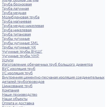
Медь, бронза, латунь
Труба бронзовая
Труба латунная
Труба медная
Молибденовая труба
Труба магниевая
Труба медно-никелевая
Труба никелевая
Труба титановая
Трубы чугунные
Трубы чугунные SML
Трубы чугунные ЧК
Чугунные трубы ВЧШГ
Чугунные трубы ЧНР
Услуги
Изготовление обечаечных труб большого диаметра
ВУС изоляция труб
УС изоляция труб
Внутренняя цементно-песчаная изоляция соединительных
деталей трубопроводов
Цинкование труб
Компания
Наше производство
Наши объекты
Оплата и доставка