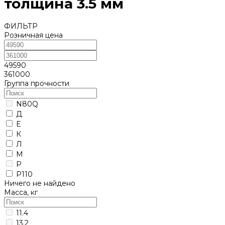
толщина 3.5 мм
ФИЛЬТР
Розничная цена
49590
361000
Группа прочности
N80Q
Д
Е
К
Л
М
Р
Р110
Ничего не найдено
Масса, кг
11.4
13.2