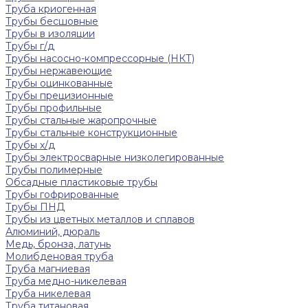
Труба криогенная
Трубы бесшовные
Трубы в изоляции
Трубы г/д
Трубы насосно-компрессорные (НКТ)
Трубы нержавеющие
Трубы оцинкованные
Трубы прецизионные
Трубы профильные
Трубы стальные жаропрочные
Трубы стальные конструкционные
Трубы х/д
Трубы электросварные низколегированные
Трубы полимерные
Обсадные пластиковые трубы
Трубы гофрированные
Трубы ПНД
Трубы из цветных металлов и сплавов
Алюминий, дюраль
Медь, бронза, латунь
Молибденовая труба
Труба магниевая
Труба медно-никелевая
Труба никелевая
Труба титановая