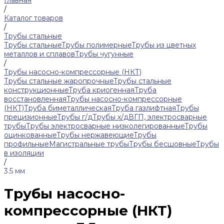
Главная
/
Каталог товаров
/
Трубы стальные
Трубы стальные
Трубы полимерные
Трубы из цветных
металлов и сплавов
Трубы чугунные
/
Трубы насосно-компрессорные (НКТ)
Трубы стальные жаропрочные
Трубы стальные
конструкционные
Труба криогенная
Труба
восстановленная
Трубы насосно-компрессорные
(НКТ)
Труба биметаллическая
Труба газлифтная
Трубы
прецизионные
Трубы г/д
Трубы х/д
ВГП, электросварные
трубы
Трубы электросварные низколегированные
Трубы
оцинкованные
Трубы нержавеющие
Трубы
профильные
Магистральные трубы
Трубы бесшовные
Трубы
в изоляции
/
3.5 мм
Трубы насосно-
компрессорные (НКТ)