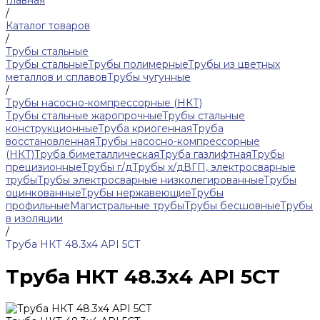
Главная
/
Каталог товаров
/
Трубы стальные
Трубы стальные
Трубы полимерные
Трубы из цветных
металлов и сплавов
Трубы чугунные
/
Трубы насосно-компрессорные (НКТ)
Трубы стальные жаропрочные
Трубы стальные
конструкционные
Труба криогенная
Труба
восстановленная
Трубы насосно-компрессорные
(НКТ)
Труба биметаллическая
Труба газлифтная
Трубы
прецизионные
Трубы г/д
Трубы х/д
ВГП, электросварные
трубы
Трубы электросварные низколегированные
Трубы
оцинкованные
Трубы нержавеющие
Трубы
профильные
Магистральные трубы
Трубы бесшовные
Трубы
в изоляции
/
Труба НКТ 48.3х4 АРI 5СТ
Труба НКТ 48.3х4 АРI 5СТ