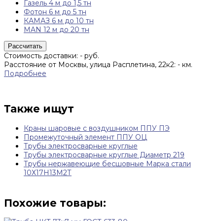
Газель 4 м до 1,5 тн
Фотон 6 м до 5 тн
КАМАЗ 6 м до 10 тн
MAN 12 м до 20 тн
Рассчитать
Стоимость доставки:
-
руб.
Расстояние от Москвы, улица Расплетина, 22к2:
-
км.
Подробнее
Также ищут
Краны шаровые с воздушником ППУ ПЭ
Промежуточный элемент ППУ ОЦ
Трубы электросварные круглые
Трубы электросварные круглые Диаметр 219
Трубы нержавеющие бесшовные Марка стали
10Х17Н13М2Т
Похожие товары: