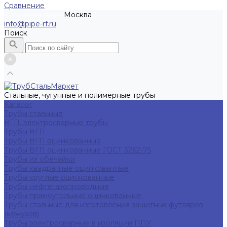
Сравнение
Москва
Рассчитать заказ
info@pipe-rf.ru
Поиск
Стальные, чугунные и полимерные трубы
Каталог
Трубы стальные
ВГП, электросварные трубы
Трубы ВГП
Трубы ВГП оцинкованные
Трубы ВГП оцинкованные ГОСТ 3262-75
Трубы из обечайки
Трубы квадратные оцинкованные
Трубы круглые оцинкованные
Трубы нефтегазопроводные
Трубы прямоугольные оцинкованные
Трубы стальные для изготовления защитных футляров
(кожухов)
Трубы электросварные в изоляции ППУ