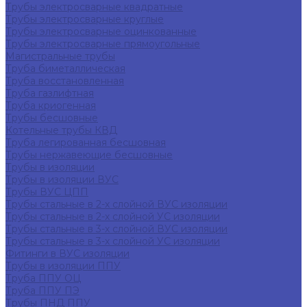
Трубы электросварные квадратные
Трубы электросварные круглые
Трубы электросварные оцинкованные
Трубы электросварные прямоугольные
Магистральные трубы
Труба биметаллическая
Труба восстановленная
Труба газлифтная
Труба криогенная
Трубы бесшовные
Котельные трубы КВД
Труба легированная бесшовная
Трубы нержавеющие бесшовные
Трубы в изоляции
Трубы в изоляции ВУС
Трубы ВУС ЦПП
Трубы стальные в 2-х слойной ВУС изоляции
Трубы стальные в 2-х слойной УС изоляции
Трубы стальные в 3-х слойной ВУС изоляции
Трубы стальные в 3-х слойной УС изоляции
Фитинги в ВУС изоляции
Трубы в изоляции ППУ
Труба ППУ ОЦ
Труба ППУ ПЭ
Трубы ПНД ППУ