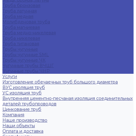
Медь, бронза, латунь
Труба бронзовая
Труба латунная
Труба медная
Молибденовая труба
Труба магниевая
Труба медно-никелевая
Труба никелевая
Труба титановая
Трубы чугунные
Трубы чугунные SML
Трубы чугунные ЧК
Чугунные трубы ВЧШГ
Чугунные трубы ЧНР
Услуги
Изготовление обечаечных труб большого диаметра
ВУС изоляция труб
УС изоляция труб
Внутренняя цементно-песчаная изоляция соединительных
деталей трубопроводов
Цинкование труб
Компания
Наше производство
Наши объекты
Оплата и доставка