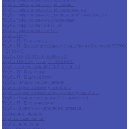
Трубы гофрированные для канавы
Трубы гофрированные для канализации
Трубы гофрированные для ливневой канализации
Трубы гофрированные оранжевые
Трубы гофрированные ПНД
Трубы гофрированные ПП
Трубы ПНД
Трубы ПНД для воды
Трубы ПНД водопроводные с защитной оболочкой ПЭ100,
ПЭ100-RC
Трубы ПЭ 100 ГОСТ 18599-2001
Трубы ПЭ100+ (плюс) / ПЭ100+RC
Трубы тип Мультипайп / ML II / ML III
Трубы ПНД для газа
Трубы ПНД для кабеля
Трубы негорючие для кабеля
Трубы термостойкие для кабеля
Трубы термостойкие и негорючие для кабеля
Трубы технические для кабельных сетей
Трубы ПНД технические
Трубы из цветных металлов и сплавов
Алюминий, дюраль
Труба алюминиевая
Труба дюралевая