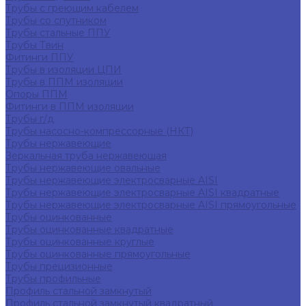
Трубы с греющим кабелем
Трубы со спутником
Трубы стальные ППУ
Трубы Твин
Фитинги ППУ
Трубы в изоляции ЦПИ
Трубы в ППМ изоляции
Опоры ППМ
Фитинги в ППМ изоляции
Трубы г/д
Трубы насосно-компрессорные (НКТ)
Трубы нержавеющие
Зеркальная труба нержавеющая
Трубы нержавеющие овальные
Трубы нержавеющие электросварные AISI
Трубы нержавеющие электросварные AISI квадратные
Трубы нержавеющие электросварные AISI прямоугольные
Трубы оцинкованные
Трубы оцинкованные квадратные
Трубы оцинкованные круглые
Трубы оцинкованные прямоугольные
Трубы прецизионные
Трубы профильные
Профиль стальной замкнутый
Профиль стальной замкнутый квадратный