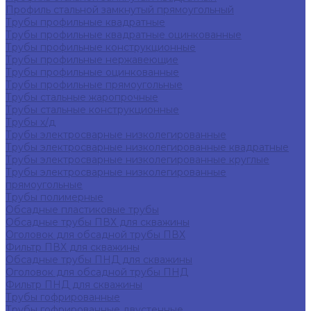
Профиль стальной замкнутый прямоугольный
Трубы профильные квадратные
Трубы профильные квадратные оцинкованные
Трубы профильные конструкционные
Трубы профильные нержавеющие
Трубы профильные оцинкованные
Трубы профильные прямоугольные
Трубы стальные жаропрочные
Трубы стальные конструкционные
Трубы х/д
Трубы электросварные низколегированные
Трубы электросварные низколегированные квадратные
Трубы электросварные низколегированные круглые
Трубы электросварные низколегированные
прямоугольные
Трубы полимерные
Обсадные пластиковые трубы
Обсадные трубы ПВХ для скважины
Оголовок для обсадной трубы ПВХ
Фильтр ПВХ для скважины
Обсадные трубы ПНД для скважины
Оголовок для обсадной трубы ПНД
Фильтр ПНД для скважины
Трубы гофрированные
Трубы гофрированные двустенные