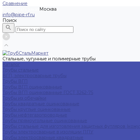
Сравнение
Москва
Рассчитать заказ
info@pipe-rf.ru
Поиск
Стальные, чугунные и полимерные трубы
Каталог
Трубы стальные
ВГП, электросварные трубы
Трубы ВГП
Трубы ВГП оцинкованные
Трубы ВГП оцинкованные ГОСТ 3262-75
Трубы из обечайки
Трубы квадратные оцинкованные
Трубы круглые оцинкованные
Трубы нефтегазопроводные
Трубы прямоугольные оцинкованные
Трубы стальные для изготовления защитных футляров (кожу
Трубы электросварные в изоляции ППУ
Трубы электросварные квадратные