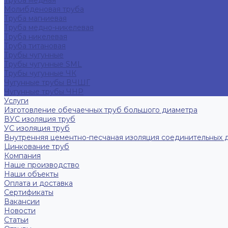
Труба медная
Молибденовая труба
Труба магниевая
Труба медно-никелевая
Труба никелевая
Труба титановая
Трубы чугунные
Трубы чугунные SML
Трубы чугунные ЧК
Чугунные трубы ВЧШГ
Чугунные трубы ЧНР
Услуги
Изготовление обечаечных труб большого диаметра
ВУС изоляция труб
УС изоляция труб
Внутренняя цементно-песчаная изоляция соединительных 
Цинкование труб
Компания
Наше производство
Наши объекты
Оплата и доставка
Сертификаты
Вакансии
Новости
Статьи