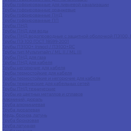
Трубы гофрированные для ливневой канализации
Трубы гофрированные оранжевые
Трубы гофрированные ПНД
Трубы гофрированные ПП
Трубы ПНД
Трубы ПНД для воды
Трубы ПНД водопроводные с защитной оболочкой ПЭ100,
Трубы ПЭ 100 ГОСТ 18599-2001
Трубы ПЭ100+ (плюс) / ПЭ100+RC
Трубы тип Мультипайп / ML II / ML III
Трубы ПНД для газа
Трубы ПНД для кабеля
Трубы негорючие для кабеля
Трубы термостойкие для кабеля
Трубы термостойкие и негорючие для кабеля
Трубы технические для кабельных сетей
Трубы ПНД технические
Трубы из цветных металлов и сплавов
Алюминий, дюраль
Труба алюминиевая
Труба дюралевая
Медь, бронза, латунь
Труба бронзовая
Труба латунная