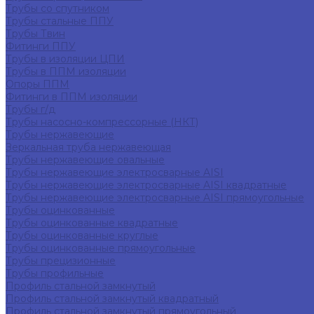
Трубы со спутником
Трубы стальные ППУ
Трубы Твин
Фитинги ППУ
Трубы в изоляции ЦПИ
Трубы в ППМ изоляции
Опоры ППМ
Фитинги в ППМ изоляции
Трубы г/д
Трубы насосно-компрессорные (НКТ)
Трубы нержавеющие
Зеркальная труба нержавеющая
Трубы нержавеющие овальные
Трубы нержавеющие электросварные AISI
Трубы нержавеющие электросварные AISI квадратные
Трубы нержавеющие электросварные AISI прямоугольные
Трубы оцинкованные
Трубы оцинкованные квадратные
Трубы оцинкованные круглые
Трубы оцинкованные прямоугольные
Трубы прецизионные
Трубы профильные
Профиль стальной замкнутый
Профиль стальной замкнутый квадратный
Профиль стальной замкнутый прямоугольный