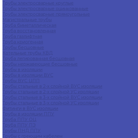
Трубы электросварные круглые
Трубы электросварные оцинкованные
Трубы электросварные прямоугольные
Магистральные трубы
Труба биметаллическая
Труба восстановленная
Труба газлифтная
Труба криогенная
Трубы бесшовные
Котельные трубы КВД
Труба легированная бесшовная
Трубы нержавеющие бесшовные
Трубы в изоляции
Трубы в изоляции ВУС
Трубы ВУС ЦПП
Трубы стальные в 2-х слойной ВУС изоляции
Трубы стальные в 2-х слойной УС изоляции
Трубы стальные в 3-х слойной ВУС изоляции
Трубы стальные в 3-х слойной УС изоляции
Фитинги в ВУС изоляции
Трубы в изоляции ППУ
Труба ППУ ОЦ
Труба ППУ ПЭ
Трубы ПНД ППУ
Трубы с греющим кабелем