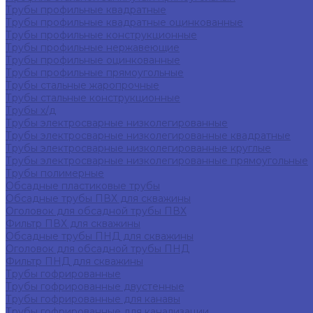
Трубы профильные квадратные
Трубы профильные квадратные оцинкованные
Трубы профильные конструкционные
Трубы профильные нержавеющие
Трубы профильные оцинкованные
Трубы профильные прямоугольные
Трубы стальные жаропрочные
Трубы стальные конструкционные
Трубы х/д
Трубы электросварные низколегированные
Трубы электросварные низколегированные квадратные
Трубы электросварные низколегированные круглые
Трубы электросварные низколегированные прямоугольные
Трубы полимерные
Обсадные пластиковые трубы
Обсадные трубы ПВХ для скважины
Оголовок для обсадной трубы ПВХ
Фильтр ПВХ для скважины
Обсадные трубы ПНД для скважины
Оголовок для обсадной трубы ПНД
Фильтр ПНД для скважины
Трубы гофрированные
Трубы гофрированные двустенные
Трубы гофрированные для канавы
Трубы гофрированные для канализации