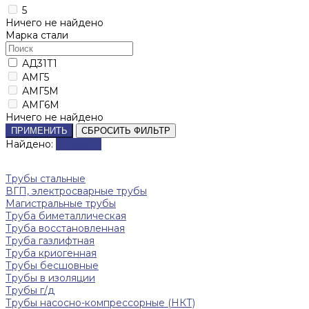
5
Ничего не найдено
Марка стали
АД31Т1
АМГ5
АМГ5М
АМГ6М
Ничего не найдено
ПРИМЕНИТЬ
СБРОСИТЬ ФИЛЬТР
Найдено:
Показать
Трубы стальные
ВГП, электросварные трубы
Магистральные трубы
Труба биметаллическая
Труба восстановленная
Труба газлифтная
Труба криогенная
Трубы бесшовные
Трубы в изоляции
Трубы г/д
Трубы насосно-компрессорные (НКТ)