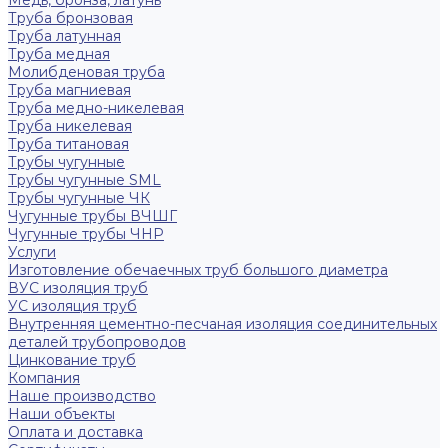
Медь, бронза, латунь
Труба бронзовая
Труба латунная
Труба медная
Молибденовая труба
Труба магниевая
Труба медно-никелевая
Труба никелевая
Труба титановая
Трубы чугунные
Трубы чугунные SML
Трубы чугунные ЧК
Чугунные трубы ВЧШГ
Чугунные трубы ЧНР
Услуги
Изготовление обечаечных труб большого диаметра
ВУС изоляция труб
УС изоляция труб
Внутренняя цементно-песчаная изоляция соединительных
деталей трубопроводов
Цинкование труб
Компания
Наше производство
Наши объекты
Оплата и доставка