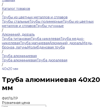
Главная
/
Каталог товаров
/
Трубы из цветных металлов и сплавов
Трубы стальные
Трубы полимерные
Трубы из цветных
металлов и сплавов
Трубы чугунные
/
Алюминий, дюраль
Труба титановая
Труба никелевая
Труба медно-
никелевая
Труба магниевая
Алюминий, дюраль
Медь,
бронза, латунь
Молибденовая труба
/
Труба алюминиевая
Труба алюминиевая
Труба дюралевая
/
40х20 мм
Труба алюминиевая 40х20
мм
ФИЛЬТР
Розничная цена