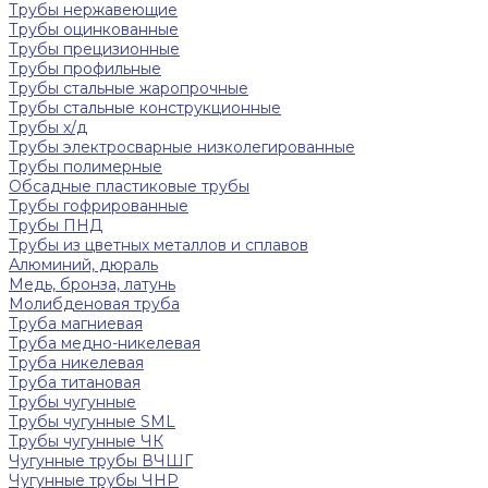
Трубы нержавеющие
Трубы оцинкованные
Трубы прецизионные
Трубы профильные
Трубы стальные жаропрочные
Трубы стальные конструкционные
Трубы х/д
Трубы электросварные низколегированные
Трубы полимерные
Обсадные пластиковые трубы
Трубы гофрированные
Трубы ПНД
Трубы из цветных металлов и сплавов
Алюминий, дюраль
Медь, бронза, латунь
Молибденовая труба
Труба магниевая
Труба медно-никелевая
Труба никелевая
Труба титановая
Трубы чугунные
Трубы чугунные SML
Трубы чугунные ЧК
Чугунные трубы ВЧШГ
Чугунные трубы ЧНР