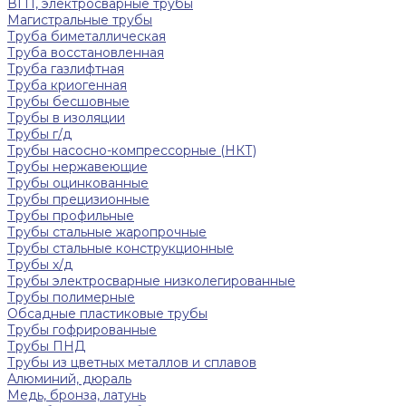
ВГП, электросварные трубы
Магистральные трубы
Труба биметаллическая
Труба восстановленная
Труба газлифтная
Труба криогенная
Трубы бесшовные
Трубы в изоляции
Трубы г/д
Трубы насосно-компрессорные (НКТ)
Трубы нержавеющие
Трубы оцинкованные
Трубы прецизионные
Трубы профильные
Трубы стальные жаропрочные
Трубы стальные конструкционные
Трубы х/д
Трубы электросварные низколегированные
Трубы полимерные
Обсадные пластиковые трубы
Трубы гофрированные
Трубы ПНД
Трубы из цветных металлов и сплавов
Алюминий, дюраль
Медь, бронза, латунь