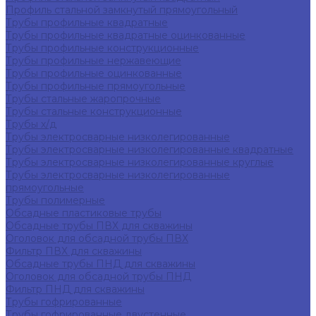
Профиль стальной замкнутый прямоугольный
Трубы профильные квадратные
Трубы профильные квадратные оцинкованные
Трубы профильные конструкционные
Трубы профильные нержавеющие
Трубы профильные оцинкованные
Трубы профильные прямоугольные
Трубы стальные жаропрочные
Трубы стальные конструкционные
Трубы х/д
Трубы электросварные низколегированные
Трубы электросварные низколегированные квадратные
Трубы электросварные низколегированные круглые
Трубы электросварные низколегированные
прямоугольные
Трубы полимерные
Обсадные пластиковые трубы
Обсадные трубы ПВХ для скважины
Оголовок для обсадной трубы ПВХ
Фильтр ПВХ для скважины
Обсадные трубы ПНД для скважины
Оголовок для обсадной трубы ПНД
Фильтр ПНД для скважины
Трубы гофрированные
Трубы гофрированные двустенные