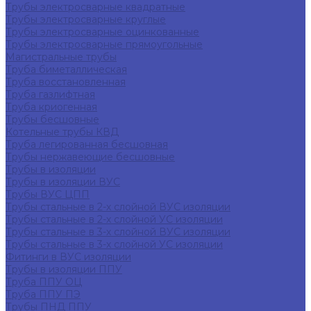
Трубы электросварные квадратные
Трубы электросварные круглые
Трубы электросварные оцинкованные
Трубы электросварные прямоугольные
Магистральные трубы
Труба биметаллическая
Труба восстановленная
Труба газлифтная
Труба криогенная
Трубы бесшовные
Котельные трубы КВД
Труба легированная бесшовная
Трубы нержавеющие бесшовные
Трубы в изоляции
Трубы в изоляции ВУС
Трубы ВУС ЦПП
Трубы стальные в 2-х слойной ВУС изоляции
Трубы стальные в 2-х слойной УС изоляции
Трубы стальные в 3-х слойной ВУС изоляции
Трубы стальные в 3-х слойной УС изоляции
Фитинги в ВУС изоляции
Трубы в изоляции ППУ
Труба ППУ ОЦ
Труба ППУ ПЭ
Трубы ПНД ППУ