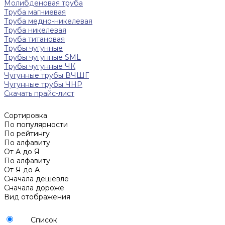
Молибденовая труба
Труба магниевая
Труба медно-никелевая
Труба никелевая
Труба титановая
Трубы чугунные
Трубы чугунные SML
Трубы чугунные ЧК
Чугунные трубы ВЧШГ
Чугунные трубы ЧНР
Скачать прайс-лист
Сортировка
По популярности
По рейтингу
По алфавиту
От А до Я
По алфавиту
От Я до А
Сначала дешевле
Сначала дороже
Вид отображения
Список