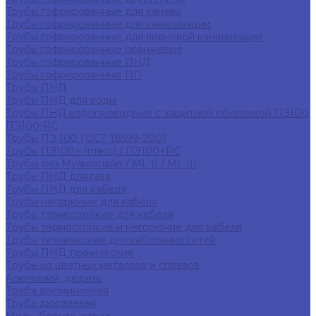
Трубы гофрированные для канавы
Трубы гофрированные для канализации
Трубы гофрированные для ливневой канализации
Трубы гофрированные оранжевые
Трубы гофрированные ПНД
Трубы гофрированные ПП
Трубы ПНД
Трубы ПНД для воды
Трубы ПНД водопроводные с защитной оболочкой ПЭ100,
ПЭ100-RC
Трубы ПЭ 100 ГОСТ 18599-2001
Трубы ПЭ100+ (плюс) / ПЭ100+RC
Трубы тип Мультипайп / ML II / ML III
Трубы ПНД для газа
Трубы ПНД для кабеля
Трубы негорючие для кабеля
Трубы термостойкие для кабеля
Трубы термостойкие и негорючие для кабеля
Трубы технические для кабельных сетей
Трубы ПНД технические
Трубы из цветных металлов и сплавов
Алюминий, дюраль
Труба алюминиевая
Труба дюралевая