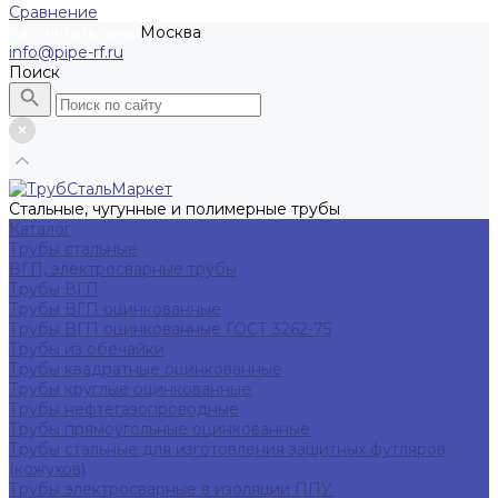
Сравнение
Москва
Рассчитать заказ
info@pipe-rf.ru
Поиск
Стальные, чугунные и полимерные трубы
Каталог
Трубы стальные
ВГП, электросварные трубы
Трубы ВГП
Трубы ВГП оцинкованные
Трубы ВГП оцинкованные ГОСТ 3262-75
Трубы из обечайки
Трубы квадратные оцинкованные
Трубы круглые оцинкованные
Трубы нефтегазопроводные
Трубы прямоугольные оцинкованные
Трубы стальные для изготовления защитных футляров
(кожухов)
Трубы электросварные в изоляции ППУ