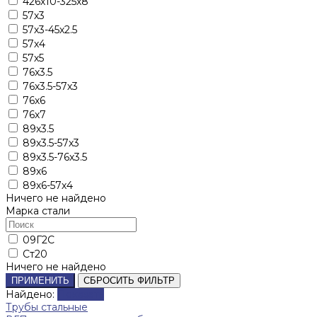
426х10-325х8
57х3
57х3-45х2.5
57х4
57х5
76х3.5
76х3.5-57х3
76х6
76х7
89х3.5
89х3.5-57х3
89х3.5-76х3.5
89х6
89х6-57х4
Ничего не найдено
Марка стали
09Г2С
Ст20
Ничего не найдено
ПРИМЕНИТЬ
СБРОСИТЬ ФИЛЬТР
Найдено:
Показать
Трубы стальные