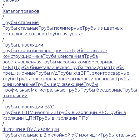
Главная
/
Каталог товаров
/
Трубы стальные
Трубы стальные
Трубы полимерные
Трубы из цветных
металлов и сплавов
Трубы чугунные
/
Трубы в изоляции
Трубы стальные жаропрочные
Трубы стальные
конструкционные
Труба криогенная
Труба
восстановленная
Трубы насосно-компрессорные
(НКТ)
Труба биметаллическая
Труба газлифтная
Трубы
прецизионные
Трубы г/д
Трубы х/д
ВГП, электросварные
трубы
Трубы электросварные низколегированные
Трубы
оцинкованные
Трубы нержавеющие
Трубы
профильные
Магистральные трубы
Трубы бесшовные
Трубы
в изоляции
/
Трубы в изоляции ВУС
Трубы в ППМ изоляции
Трубы в изоляции ВУС
Трубы в
изоляции ЦПИ
Трубы в изоляции ППУ
/
Фитинги в ВУС изоляции
Трубы стальные в 2-х слойной УС изоляции
Трубы стальные