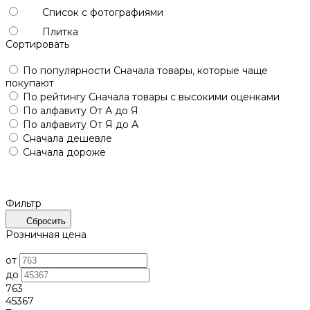
Список с фотографиями
Плитка
Сортировать
По популярности
Сначала товары, которые чаще
покупают
По рейтингу
Сначала товары с высокими оценками
По алфавиту
От А до Я
По алфавиту
От Я до А
Сначала дешевле
Сначала дороже
Фильтр
Сбросить
Розничная цена
от
до
763
45367