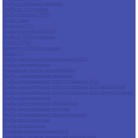
Трубы с греющим кабелем
Трубы со спутником
Трубы стальные ППУ
Трубы Твин
Фитинги ППУ
Трубы в изоляции ЦПИ
Трубы в ППМ изоляции
Опоры ППМ
Фитинги в ППМ изоляции
Трубы г/д
Трубы насосно-компрессорные (НКТ)
Трубы нержавеющие
Зеркальная труба нержавеющая
Трубы нержавеющие овальные
Трубы нержавеющие электросварные AISI
Трубы нержавеющие электросварные AISI квадратные
Трубы нержавеющие электросварные AISI прямоугольные
Трубы оцинкованные
Трубы оцинкованные квадратные
Трубы оцинкованные круглые
Трубы оцинкованные прямоугольные
Трубы прецизионные
Трубы профильные
Профиль стальной замкнутый
Профиль стальной замкнутый квадратный