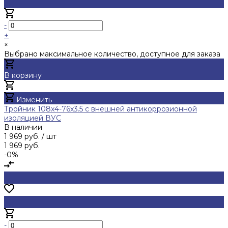
-
+
×
Выбрано максимальное количество, доступное для заказа
В корзину
Добавлено
Изменить
Тройник 108х4-76х3.5 с внешней антикоррозионной
изоляцией ВУС
В наличии
1 969 руб.
/ шт
1 969 руб.
-0%
-