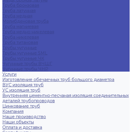
Медь, бронза, латунь
Труба бронзовая
Труба латунная
Труба медная
Молибденовая труба
Труба магниевая
Труба медно-никелевая
Труба никелевая
Труба титановая
Трубы чугунные
Трубы чугунные SML
Трубы чугунные ЧК
Чугунные трубы ВЧШГ
Чугунные трубы ЧНР
Услуги
Изготовление обечаечных труб большого диаметра
ВУС изоляция труб
УС изоляция труб
Внутренняя цементно-песчаная изоляция соединительных
деталей трубопроводов
Цинкование труб
Компания
Наше производство
Наши объекты
Оплата и доставка