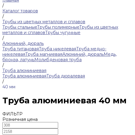
Главная
/
Каталог товаров
/
Трубы из цветных металлов и сплавов
Трубы стальные
Трубы полимерные
Трубы из цветных
металлов и сплавов
Трубы чугунные
/
Алюминий, дюраль
Труба титановая
Труба никелевая
Труба медно-
никелевая
Труба магниевая
Алюминий, дюраль
Медь,
бронза, латунь
Молибденовая труба
/
Труба алюминиевая
Труба алюминиевая
Труба дюралевая
/
40 мм
Труба алюминиевая 40 мм
ФИЛЬТР
Розничная цена