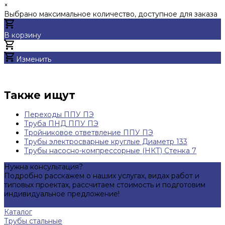
×
Выбрано максимальное количество, доступное для заказа
В корзину
Добавлено
Изменить
Также ищут
Переходы ППУ ПЭ
Труба ПНД ППУ ПЭ
Тройниковое ответвление ППУ ПЭ
Трубы электросварные круглые Диаметр 133
Трубы насосно-компрессорные (НКТ) Стенка 7
Нужна консультация?
Подробно расскажем о наших услугах, видах работ и
типовых проектах, рассчитаем стоимость и подготовим
индивидуальное предложение!
Задать вопрос
Каталог
Трубы стальные