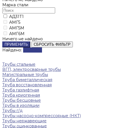
Марка стали
АД31Т1
АМГ5
АМГ5М
АМГ6М
Ничего не найдено
ПРИМЕНИТЬ
СБРОСИТЬ ФИЛЬТР
Найдено:
Показать
Трубы стальные
ВГП, электросварные трубы
Магистральные трубы
Труба биметаллическая
Труба восстановленная
Труба газлифтная
Труба криогенная
Трубы бесшовные
Трубы в изоляции
Трубы г/д
Трубы насосно-компрессорные (НКТ)
Трубы нержавеющие
Трубы оцинкованные