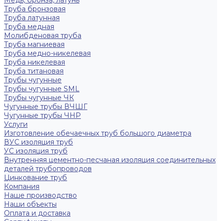
Медь, бронза, латунь
Труба бронзовая
Труба латунная
Труба медная
Молибденовая труба
Труба магниевая
Труба медно-никелевая
Труба никелевая
Труба титановая
Трубы чугунные
Трубы чугунные SML
Трубы чугунные ЧК
Чугунные трубы ВЧШГ
Чугунные трубы ЧНР
Услуги
Изготовление обечаечных труб большого диаметра
ВУС изоляция труб
УС изоляция труб
Внутренняя цементно-песчаная изоляция соединительных
деталей трубопроводов
Цинкование труб
Компания
Наше производство
Наши объекты
Оплата и доставка