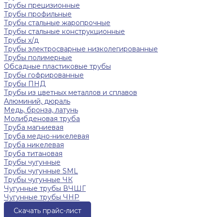
Трубы прецизионные
Трубы профильные
Трубы стальные жаропрочные
Трубы стальные конструкционные
Трубы х/д
Трубы электросварные низколегированные
Трубы полимерные
Обсадные пластиковые трубы
Трубы гофрированные
Трубы ПНД
Трубы из цветных металлов и сплавов
Алюминий, дюраль
Медь, бронза, латунь
Молибденовая труба
Труба магниевая
Труба медно-никелевая
Труба никелевая
Труба титановая
Трубы чугунные
Трубы чугунные SML
Трубы чугунные ЧК
Чугунные трубы ВЧШГ
Чугунные трубы ЧНР
Скачать прайс-лист