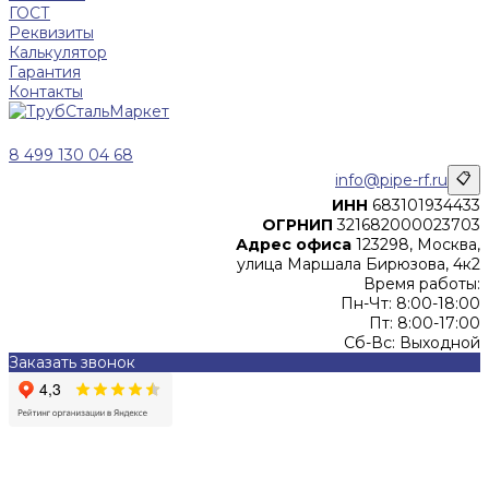
ГОСТ
Реквизиты
Калькулятор
Гарантия
Контакты
8 499 130 04 68
info@pipe-rf.ru
📋
ИНН
683101934433
ОГРНИП
321682000023703
Адрес офиса
123298, Москва,
улица Маршала Бирюзова, 4к2
Время работы:
Пн-Чт: 8:00-18:00
Пт: 8:00-17:00
Сб-Вс: Выходной
Заказать звонок
Цены, указанные на сайте, не являются офертой (в
соответствии со ст.435 ГК РФ), и не влекут за собой
обязательств ИП Денисов Александр Николаевич по