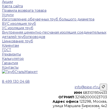
Акции
Карта сайта
Правила возврата товара
Услуги
Изготовление обечаечных труб большого диаметра
ВУС изоляция труб
УС изоляция труб
Внутренняя цементно-песчаная изоляция соединительных
деталей трубопроводов
Цинкование труб
Клиентам
ГОСТ
Реквизиты
Калькулятор
Гарантия
Контакты
8 499 130 04 68
info@pipe-rf.ru
📋
ИНН
683101934433
ОГРНИП
321682000023703
Адрес офиса
123298, Москва,
улица Маршала Бирюзова, 4к2