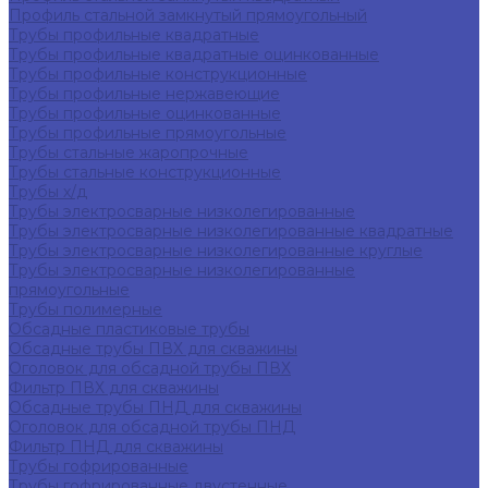
Профиль стальной замкнутый прямоугольный
Трубы профильные квадратные
Трубы профильные квадратные оцинкованные
Трубы профильные конструкционные
Трубы профильные нержавеющие
Трубы профильные оцинкованные
Трубы профильные прямоугольные
Трубы стальные жаропрочные
Трубы стальные конструкционные
Трубы х/д
Трубы электросварные низколегированные
Трубы электросварные низколегированные квадратные
Трубы электросварные низколегированные круглые
Трубы электросварные низколегированные
прямоугольные
Трубы полимерные
Обсадные пластиковые трубы
Обсадные трубы ПВХ для скважины
Оголовок для обсадной трубы ПВХ
Фильтр ПВХ для скважины
Обсадные трубы ПНД для скважины
Оголовок для обсадной трубы ПНД
Фильтр ПНД для скважины
Трубы гофрированные
Трубы гофрированные двустенные