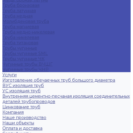
Медь, бронза, латунь
Труба бронзовая
Труба латунная
Труба медная
Молибденовая труба
Труба магниевая
Труба медно-никелевая
Труба никелевая
Труба титановая
Трубы чугунные
Трубы чугунные SML
Трубы чугунные ЧК
Чугунные трубы ВЧШГ
Чугунные трубы ЧНР
Услуги
Изготовление обечаечных труб большого диаметра
ВУС изоляция труб
УС изоляция труб
Внутренняя цементно-песчаная изоляция соединительных
деталей трубопроводов
Цинкование труб
Компания
Наше производство
Наши объекты
Оплата и доставка