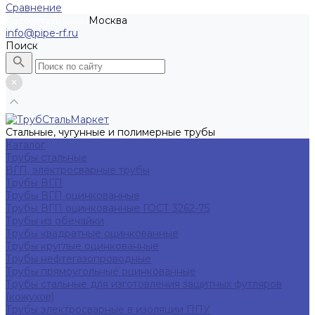
Сравнение
Москва
Рассчитать заказ
info@pipe-rf.ru
Поиск
Стальные, чугунные и полимерные трубы
Каталог
Трубы стальные
ВГП, электросварные трубы
Трубы ВГП
Трубы ВГП оцинкованные
Трубы ВГП оцинкованные ГОСТ 3262-75
Трубы из обечайки
Трубы квадратные оцинкованные
Трубы круглые оцинкованные
Трубы нефтегазопроводные
Трубы прямоугольные оцинкованные
Трубы стальные для изготовления защитных футляров
(кожухов)
Трубы электросварные в изоляции ППУ