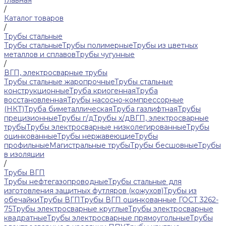
Главная
/
Каталог товаров
/
Трубы стальные
Трубы стальные
Трубы полимерные
Трубы из цветных
металлов и сплавов
Трубы чугунные
/
ВГП, электросварные трубы
Трубы стальные жаропрочные
Трубы стальные
конструкционные
Труба криогенная
Труба
восстановленная
Трубы насосно-компрессорные
(НКТ)
Труба биметаллическая
Труба газлифтная
Трубы
прецизионные
Трубы г/д
Трубы х/д
ВГП, электросварные
трубы
Трубы электросварные низколегированные
Трубы
оцинкованные
Трубы нержавеющие
Трубы
профильные
Магистральные трубы
Трубы бесшовные
Трубы
в изоляции
/
Трубы ВГП
Трубы нефтегазопроводные
Трубы стальные для
изготовления защитных футляров (кожухов)
Трубы из
обечайки
Трубы ВГП
Трубы ВГП оцинкованные ГОСТ 3262-
75
Трубы электросварные круглые
Трубы электросварные
квадратные
Трубы электросварные прямоугольные
Трубы