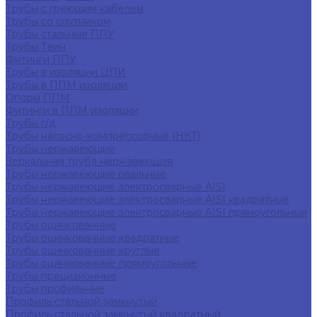
Трубы с греющим кабелем
Трубы со спутником
Трубы стальные ППУ
Трубы Твин
Фитинги ППУ
Трубы в изоляции ЦПИ
Трубы в ППМ изоляции
Опоры ППМ
Фитинги в ППМ изоляции
Трубы г/д
Трубы насосно-компрессорные (НКТ)
Трубы нержавеющие
Зеркальная труба нержавеющая
Трубы нержавеющие овальные
Трубы нержавеющие электросварные AISI
Трубы нержавеющие электросварные AISI квадратные
Трубы нержавеющие электросварные AISI прямоугольные
Трубы оцинкованные
Трубы оцинкованные квадратные
Трубы оцинкованные круглые
Трубы оцинкованные прямоугольные
Трубы прецизионные
Трубы профильные
Профиль стальной замкнутый
Профиль стальной замкнутый квадратный