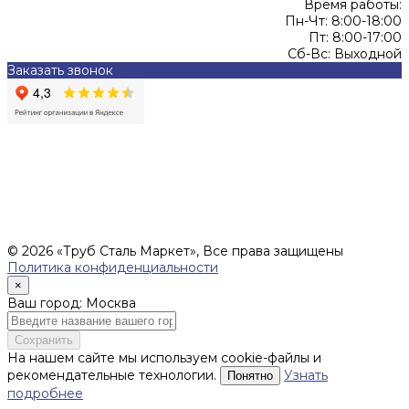
Время работы:
Пн-Чт: 8:00-18:00
Пт: 8:00-17:00
Сб-Вс: Выходной
Заказать звонок
Цены, указанные на сайте, не являются офертой (в
соответствии со ст.435 ГК РФ), и не влекут за собой
обязательств ИП Денисов Александр Николаевич по
заключению Договора. Окончательная стоимость и сроки
поставки уточняются после составления Спецификации и
фиксируются в Счете на оплату, а также Спецификации на
поставку товара.
© 2026 «Труб Сталь Маркет», Все права защищены
Политика конфиденциальности
×
Ваш город: Москва
Сохранить
На нашем сайте мы используем cookie-файлы и
рекомендательные технологии.
Узнать
Понятно
подробнее