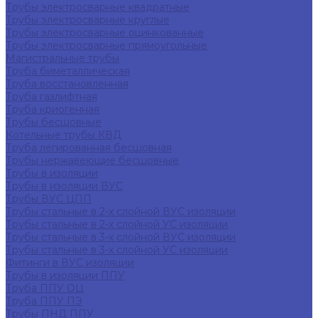
Трубы электросварные квадратные
Трубы электросварные круглые
Трубы электросварные оцинкованные
Трубы электросварные прямоугольные
Магистральные трубы
Труба биметаллическая
Труба восстановленная
Труба газлифтная
Труба криогенная
Трубы бесшовные
Котельные трубы КВД
Труба легированная бесшовная
Трубы нержавеющие бесшовные
Трубы в изоляции
Трубы в изоляции ВУС
Трубы ВУС ЦПП
Трубы стальные в 2-х слойной ВУС изоляции
Трубы стальные в 2-х слойной УС изоляции
Трубы стальные в 3-х слойной ВУС изоляции
Трубы стальные в 3-х слойной УС изоляции
Фитинги в ВУС изоляции
Трубы в изоляции ППУ
Труба ППУ ОЦ
Труба ППУ ПЭ
Трубы ПНД ППУ