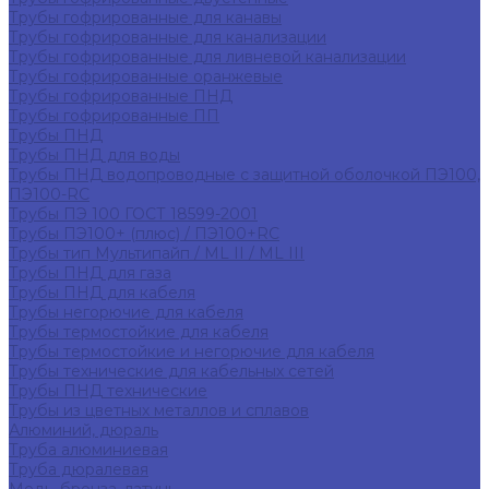
Трубы гофрированные для канавы
Трубы гофрированные для канализации
Трубы гофрированные для ливневой канализации
Трубы гофрированные оранжевые
Трубы гофрированные ПНД
Трубы гофрированные ПП
Трубы ПНД
Трубы ПНД для воды
Трубы ПНД водопроводные с защитной оболочкой ПЭ100,
ПЭ100-RC
Трубы ПЭ 100 ГОСТ 18599-2001
Трубы ПЭ100+ (плюс) / ПЭ100+RC
Трубы тип Мультипайп / ML II / ML III
Трубы ПНД для газа
Трубы ПНД для кабеля
Трубы негорючие для кабеля
Трубы термостойкие для кабеля
Трубы термостойкие и негорючие для кабеля
Трубы технические для кабельных сетей
Трубы ПНД технические
Трубы из цветных металлов и сплавов
Алюминий, дюраль
Труба алюминиевая
Труба дюралевая