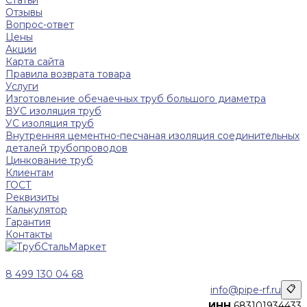
Статьи
Отзывы
Вопрос-ответ
Цены
Акции
Карта сайта
Правила возврата товара
Услуги
Изготовление обечаечных труб большого диаметра
ВУС изоляция труб
УС изоляция труб
Внутренняя цементно-песчаная изоляция соединительных
деталей трубопроводов
Цинкование труб
Клиентам
ГОСТ
Реквизиты
Калькулятор
Гарантия
Контакты
8 499 130 04 68
info@pipe-rf.ru
📋
ИНН
683101934433