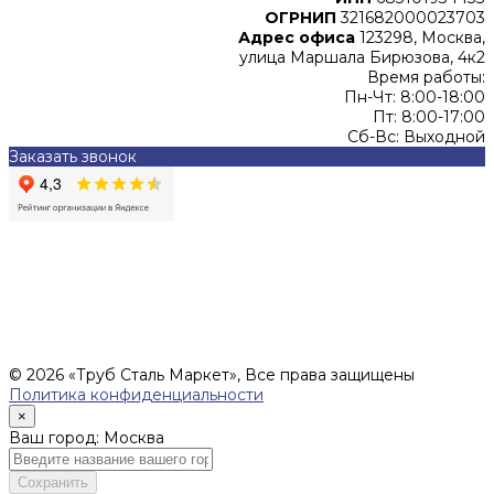
ОГРНИП
321682000023703
Адрес офиса
123298, Москва,
улица Маршала Бирюзова, 4к2
Время работы:
Пн-Чт: 8:00-18:00
Пт: 8:00-17:00
Сб-Вс: Выходной
Заказать звонок
Цены, указанные на сайте, не являются офертой (в
соответствии со ст.435 ГК РФ), и не влекут за собой
обязательств ИП Денисов Александр Николаевич по
заключению Договора. Окончательная стоимость и сроки
поставки уточняются после составления Спецификации и
фиксируются в Счете на оплату, а также Спецификации на
поставку товара.
© 2026 «Труб Сталь Маркет», Все права защищены
Политика конфиденциальности
×
Ваш город: Москва
Сохранить