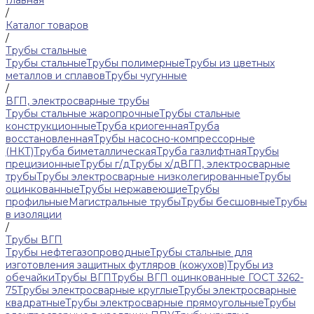
Главная
/
Каталог товаров
/
Трубы стальные
Трубы стальные
Трубы полимерные
Трубы из цветных
металлов и сплавов
Трубы чугунные
/
ВГП, электросварные трубы
Трубы стальные жаропрочные
Трубы стальные
конструкционные
Труба криогенная
Труба
восстановленная
Трубы насосно-компрессорные
(НКТ)
Труба биметаллическая
Труба газлифтная
Трубы
прецизионные
Трубы г/д
Трубы х/д
ВГП, электросварные
трубы
Трубы электросварные низколегированные
Трубы
оцинкованные
Трубы нержавеющие
Трубы
профильные
Магистральные трубы
Трубы бесшовные
Трубы
в изоляции
/
Трубы ВГП
Трубы нефтегазопроводные
Трубы стальные для
изготовления защитных футляров (кожухов)
Трубы из
обечайки
Трубы ВГП
Трубы ВГП оцинкованные ГОСТ 3262-
75
Трубы электросварные круглые
Трубы электросварные
квадратные
Трубы электросварные прямоугольные
Трубы