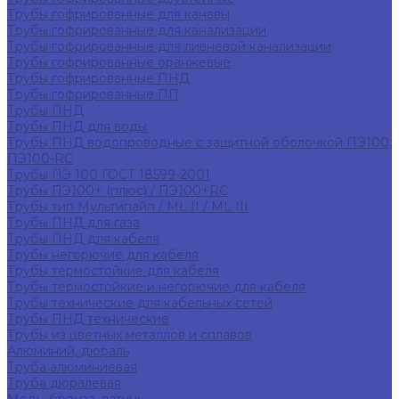
Трубы гофрированные для канавы
Трубы гофрированные для канализации
Трубы гофрированные для ливневой канализации
Трубы гофрированные оранжевые
Трубы гофрированные ПНД
Трубы гофрированные ПП
Трубы ПНД
Трубы ПНД для воды
Трубы ПНД водопроводные с защитной оболочкой ПЭ100,
ПЭ100-RC
Трубы ПЭ 100 ГОСТ 18599-2001
Трубы ПЭ100+ (плюс) / ПЭ100+RC
Трубы тип Мультипайп / ML II / ML III
Трубы ПНД для газа
Трубы ПНД для кабеля
Трубы негорючие для кабеля
Трубы термостойкие для кабеля
Трубы термостойкие и негорючие для кабеля
Трубы технические для кабельных сетей
Трубы ПНД технические
Трубы из цветных металлов и сплавов
Алюминий, дюраль
Труба алюминиевая
Труба дюралевая