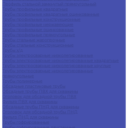
Профиль стальной замкнутый прямоугольный
Трубы профильные квадратные
Трубы профильные квадратные оцинкованные
Трубы профильные конструкционные
Трубы профильные нержавеющие
Трубы профильные оцинкованные
Трубы профильные прямоугольные
Трубы стальные жаропрочные
Трубы стальные конструкционные
Трубы х/д
Трубы электросварные низколегированные
Трубы электросварные низколегированные квадратные
Трубы электросварные низколегированные круглые
Трубы электросварные низколегированные
прямоугольные
Трубы полимерные
Обсадные пластиковые трубы
Обсадные трубы ПВХ для скважины
Оголовок для обсадной трубы ПВХ
Фильтр ПВХ для скважины
Обсадные трубы ПНД для скважины
Оголовок для обсадной трубы ПНД
Фильтр ПНД для скважины
Трубы гофрированные
Трубы гофрированные двустенные