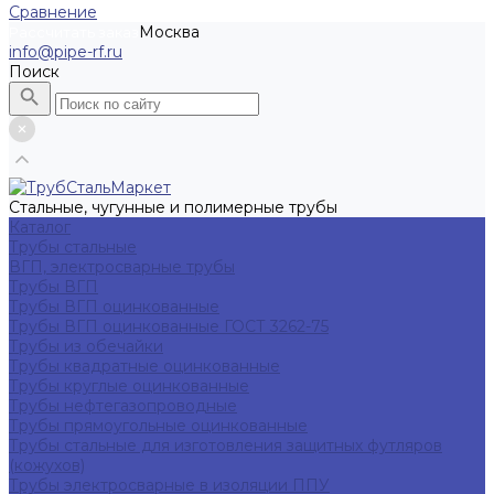
Сравнение
Москва
Рассчитать заказ
info@pipe-rf.ru
Поиск
Стальные, чугунные и полимерные трубы
Каталог
Трубы стальные
ВГП, электросварные трубы
Трубы ВГП
Трубы ВГП оцинкованные
Трубы ВГП оцинкованные ГОСТ 3262-75
Трубы из обечайки
Трубы квадратные оцинкованные
Трубы круглые оцинкованные
Трубы нефтегазопроводные
Трубы прямоугольные оцинкованные
Трубы стальные для изготовления защитных футляров
(кожухов)
Трубы электросварные в изоляции ППУ