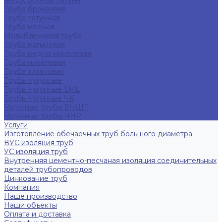
Медь, бронза, латунь
Труба бронзовая
Труба латунная
Труба медная
Молибденовая труба
Труба магниевая
Труба медно-никелевая
Труба никелевая
Труба титановая
Трубы чугунные
Трубы чугунные SML
Трубы чугунные ЧК
Чугунные трубы ВЧШГ
Чугунные трубы ЧНР
Услуги
Изготовление обечаечных труб большого диаметра
ВУС изоляция труб
УС изоляция труб
Внутренняя цементно-песчаная изоляция соединительных
деталей трубопроводов
Цинкование труб
Компания
Наше производство
Наши объекты
Оплата и доставка