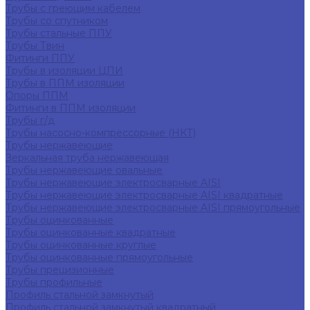
Трубы с греющим кабелем
Трубы со спутником
Трубы стальные ППУ
Трубы Твин
Фитинги ППУ
Трубы в изоляции ЦПИ
Трубы в ППМ изоляции
Опоры ППМ
Фитинги в ППМ изоляции
Трубы г/д
Трубы насосно-компрессорные (НКТ)
Трубы нержавеющие
Зеркальная труба нержавеющая
Трубы нержавеющие овальные
Трубы нержавеющие электросварные AISI
Трубы нержавеющие электросварные AISI квадратные
Трубы нержавеющие электросварные AISI прямоугольные
Трубы оцинкованные
Трубы оцинкованные квадратные
Трубы оцинкованные круглые
Трубы оцинкованные прямоугольные
Трубы прецизионные
Трубы профильные
Профиль стальной замкнутый
Профиль стальной замкнутый квадратный