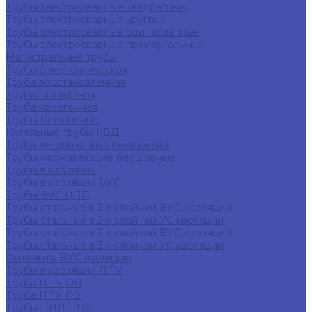
Трубы электросварные квадратные
Трубы электросварные круглые
Трубы электросварные оцинкованные
Трубы электросварные прямоугольные
Магистральные трубы
Труба биметаллическая
Труба восстановленная
Труба газлифтная
Труба криогенная
Трубы бесшовные
Котельные трубы КВД
Труба легированная бесшовная
Трубы нержавеющие бесшовные
Трубы в изоляции
Трубы в изоляции ВУС
Трубы ВУС ЦПП
Трубы стальные в 2-х слойной ВУС изоляции
Трубы стальные в 2-х слойной УС изоляции
Трубы стальные в 3-х слойной ВУС изоляции
Трубы стальные в 3-х слойной УС изоляции
Фитинги в ВУС изоляции
Трубы в изоляции ППУ
Труба ППУ ОЦ
Труба ППУ ПЭ
Трубы ПНД ППУ