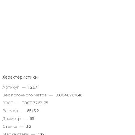
Характеристики
Артикул
—
11267
Вес погонного метра
—
0.0048767616
ГОСТ
—
ГОСТ 3262-75
Размер
—
65x3.2
Диаметр
—
65
Стенка
—
3.2
Марка стали
—
Ст2