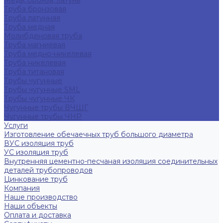
Медь, бронза, латунь
Труба бронзовая
Труба латунная
Труба медная
Молибденовая труба
Труба магниевая
Труба медно-никелевая
Труба никелевая
Труба титановая
Трубы чугунные
Трубы чугунные SML
Трубы чугунные ЧК
Чугунные трубы ВЧШГ
Чугунные трубы ЧНР
Услуги
Изготовление обечаечных труб большого диаметра
ВУС изоляция труб
УС изоляция труб
Внутренняя цементно-песчаная изоляция соединительных
деталей трубопроводов
Цинкование труб
Компания
Наше производство
Наши объекты
Оплата и доставка