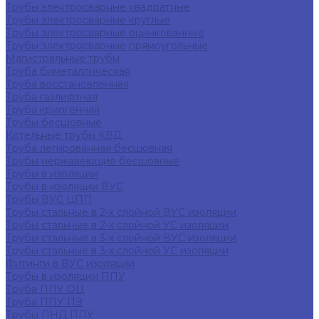
Трубы электросварные квадратные
Трубы электросварные круглые
Трубы электросварные оцинкованные
Трубы электросварные прямоугольные
Магистральные трубы
Труба биметаллическая
Труба восстановленная
Труба газлифтная
Труба криогенная
Трубы бесшовные
Котельные трубы КВД
Труба легированная бесшовная
Трубы нержавеющие бесшовные
Трубы в изоляции
Трубы в изоляции ВУС
Трубы ВУС ЦПП
Трубы стальные в 2-х слойной ВУС изоляции
Трубы стальные в 2-х слойной УС изоляции
Трубы стальные в 3-х слойной ВУС изоляции
Трубы стальные в 3-х слойной УС изоляции
Фитинги в ВУС изоляции
Трубы в изоляции ППУ
Труба ППУ ОЦ
Труба ППУ ПЭ
Трубы ПНД ППУ