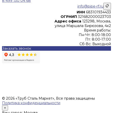
8 499 130 04 68
info@pipe-rf.ru
📋
ИНН
683101934433
ОГРНИП
321682000023703
Адрес офиса
123298, Москва,
улица Маршала Бирюзова, 4к2
Время работы:
Пн-Чт: 8:00-18:00
Пт: 8:00-17:00
Сб-Вс: Выходной
Заказать звонок
Цены, указанные на сайте, не являются офертой (в
соответствии со ст.435 ГК РФ), и не влекут за собой
обязательств ИП Денисов Александр Николаевич по
заключению Договора. Окончательная стоимость и сроки
поставки уточняются после составления Спецификации и
фиксируются в Счете на оплату, а также Спецификации на
поставку товара.
© 2026 «Труб Сталь Маркет», Все права защищены
Политика конфиденциальности
×
Ваш город: Москва