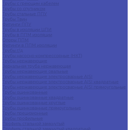
Трубы с греющим кабелем
Трубы со спутником
Трубы стальные ППУ
Трубы Твин
Фитинги ППУ
Трубы в изоляции ЦПИ
Трубы в ППМ изоляции
Опоры ППМ
Фитинги в ППМ изоляции
Трубы г/д
Трубы насосно-компрессорные (НКТ)
Трубы нержавеющие
Зеркальная труба нержавеющая
Трубы нержавеющие овальные
Трубы нержавеющие электросварные AISI
Трубы нержавеющие электросварные AISI квадратные
Трубы нержавеющие электросварные AISI прямоугольные
Трубы оцинкованные
Трубы оцинкованные квадратные
Трубы оцинкованные круглые
Трубы оцинкованные прямоугольные
Трубы прецизионные
Трубы профильные
Профиль стальной замкнутый
Профиль стальной замкнутый квадратный