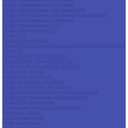
Трубы гофрированные для канавы
Трубы гофрированные для канализации
Трубы гофрированные для ливневой канализации
Трубы гофрированные оранжевые
Трубы гофрированные ПНД
Трубы гофрированные ПП
Трубы ПНД
Трубы ПНД для воды
Трубы ПНД водопроводные с защитной оболочкой ПЭ100,
ПЭ100-RC
Трубы ПЭ 100 ГОСТ 18599-2001
Трубы ПЭ100+ (плюс) / ПЭ100+RC
Трубы тип Мультипайп / ML II / ML III
Трубы ПНД для газа
Трубы ПНД для кабеля
Трубы негорючие для кабеля
Трубы термостойкие для кабеля
Трубы термостойкие и негорючие для кабеля
Трубы технические для кабельных сетей
Трубы ПНД технические
Трубы из цветных металлов и сплавов
Алюминий, дюраль
Труба алюминиевая
Труба дюралевая