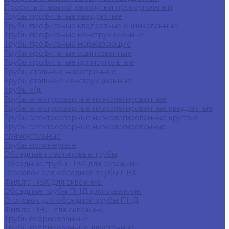
Профиль стальной замкнутый прямоугольный
Трубы профильные квадратные
Трубы профильные квадратные оцинкованные
Трубы профильные конструкционные
Трубы профильные нержавеющие
Трубы профильные оцинкованные
Трубы профильные прямоугольные
Трубы стальные жаропрочные
Трубы стальные конструкционные
Трубы х/д
Трубы электросварные низколегированные
Трубы электросварные низколегированные квадратные
Трубы электросварные низколегированные круглые
Трубы электросварные низколегированные
прямоугольные
Трубы полимерные
Обсадные пластиковые трубы
Обсадные трубы ПВХ для скважины
Оголовок для обсадной трубы ПВХ
Фильтр ПВХ для скважины
Обсадные трубы ПНД для скважины
Оголовок для обсадной трубы ПНД
Фильтр ПНД для скважины
Трубы гофрированные
Трубы гофрированные двустенные