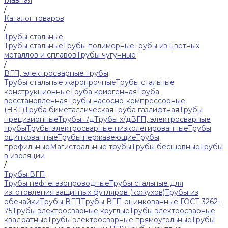
Главная
/
Каталог товаров
/
Трубы стальные
Трубы стальные
Трубы полимерные
Трубы из цветных
металлов и сплавов
Трубы чугунные
/
ВГП, электросварные трубы
Трубы стальные жаропрочные
Трубы стальные
конструкционные
Труба криогенная
Труба
восстановленная
Трубы насосно-компрессорные
(НКТ)
Труба биметаллическая
Труба газлифтная
Трубы
прецизионные
Трубы г/д
Трубы х/д
ВГП, электросварные
трубы
Трубы электросварные низколегированные
Трубы
оцинкованные
Трубы нержавеющие
Трубы
профильные
Магистральные трубы
Трубы бесшовные
Трубы
в изоляции
/
Трубы ВГП
Трубы нефтегазопроводные
Трубы стальные для
изготовления защитных футляров (кожухов)
Трубы из
обечайки
Трубы ВГП
Трубы ВГП оцинкованные ГОСТ 3262-
75
Трубы электросварные круглые
Трубы электросварные
квадратные
Трубы электросварные прямоугольные
Трубы