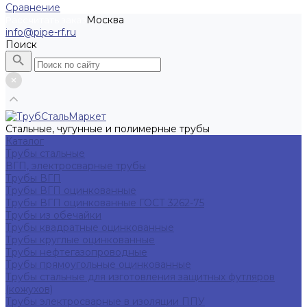
Сравнение
Москва
Рассчитать заказ
info@pipe-rf.ru
Поиск
Стальные, чугунные и полимерные трубы
Каталог
Трубы стальные
ВГП, электросварные трубы
Трубы ВГП
Трубы ВГП оцинкованные
Трубы ВГП оцинкованные ГОСТ 3262-75
Трубы из обечайки
Трубы квадратные оцинкованные
Трубы круглые оцинкованные
Трубы нефтегазопроводные
Трубы прямоугольные оцинкованные
Трубы стальные для изготовления защитных футляров
(кожухов)
Трубы электросварные в изоляции ППУ