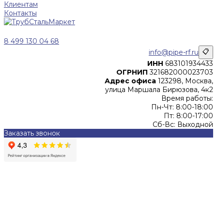
Клиентам
Контакты
8 499 130 04 68
info@pipe-rf.ru
📋
ИНН
683101934433
ОГРНИП
321682000023703
Адрес офиса
123298, Москва,
улица Маршала Бирюзова, 4к2
Время работы:
Пн-Чт: 8:00-18:00
Пт: 8:00-17:00
Сб-Вс: Выходной
Заказать звонок
Цены, указанные на сайте, не являются офертой (в
соответствии со ст.435 ГК РФ), и не влекут за собой
обязательств ИП Денисов Александр Николаевич по
заключению Договора. Окончательная стоимость и сроки
поставки уточняются после составления Спецификации и
фиксируются в Счете на оплату, а также Спецификации на