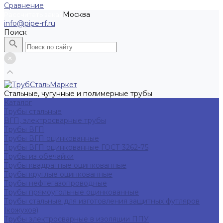
Сравнение
Москва
Рассчитать заказ
info@pipe-rf.ru
Поиск
Стальные, чугунные и полимерные трубы
Каталог
Трубы стальные
ВГП, электросварные трубы
Трубы ВГП
Трубы ВГП оцинкованные
Трубы ВГП оцинкованные ГОСТ 3262-75
Трубы из обечайки
Трубы квадратные оцинкованные
Трубы круглые оцинкованные
Трубы нефтегазопроводные
Трубы прямоугольные оцинкованные
Трубы стальные для изготовления защитных футляров
(кожухов)
Трубы электросварные в изоляции ППУ