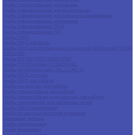
Трубы гофрированные для канавы
Трубы гофрированные для канализации
Трубы гофрированные для ливневой канализации
Трубы гофрированные оранжевые
Трубы гофрированные ПНД
Трубы гофрированные ПП
Трубы ПНД
Трубы ПНД для воды
Трубы ПНД водопроводные с защитной оболочкой ПЭ100,
ПЭ100-RC
Трубы ПЭ 100 ГОСТ 18599-2001
Трубы ПЭ100+ (плюс) / ПЭ100+RC
Трубы тип Мультипайп / ML II / ML III
Трубы ПНД для газа
Трубы ПНД для кабеля
Трубы негорючие для кабеля
Трубы термостойкие для кабеля
Трубы термостойкие и негорючие для кабеля
Трубы технические для кабельных сетей
Трубы ПНД технические
Трубы из цветных металлов и сплавов
Алюминий, дюраль
Труба алюминиевая
Труба дюралевая