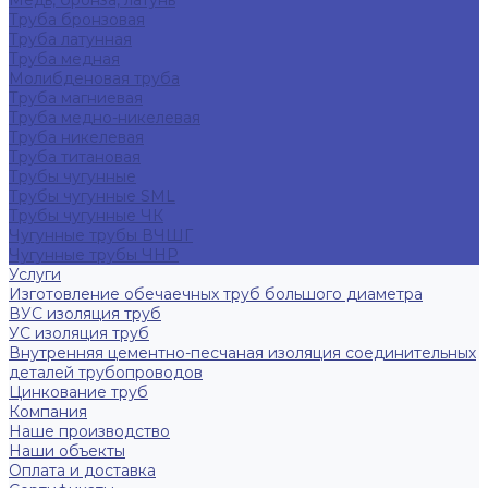
Медь, бронза, латунь
Труба бронзовая
Труба латунная
Труба медная
Молибденовая труба
Труба магниевая
Труба медно-никелевая
Труба никелевая
Труба титановая
Трубы чугунные
Трубы чугунные SML
Трубы чугунные ЧК
Чугунные трубы ВЧШГ
Чугунные трубы ЧНР
Услуги
Изготовление обечаечных труб большого диаметра
ВУС изоляция труб
УС изоляция труб
Внутренняя цементно-песчаная изоляция соединительных
деталей трубопроводов
Цинкование труб
Компания
Наше производство
Наши объекты
Оплата и доставка