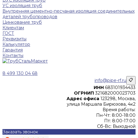
ВУС изоляция труб
УС изоляция труб
Внутренняя цементно-песчаная изоляция соединительных
деталей трубопроводов
Цинкование труб
Клиентам
ГОСТ
Реквизиты
Калькулятор
Гарантия
Контакты
8 499 130 04 68
info@pipe-rf.ru
📋
ИНН
683101934433
ОГРНИП
321682000023703
Адрес офиса
123298, Москва,
улица Маршала Бирюзова, 4к2
Время работы:
Пн-Чт: 8:00-18:00
Пт: 8:00-17:00
Сб-Вс: Выходной
Заказать звонок