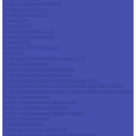
Трубы с греющим кабелем
Трубы со спутником
Трубы стальные ППУ
Трубы Твин
Фитинги ППУ
Трубы в изоляции ЦПИ
Трубы в ППМ изоляции
Опоры ППМ
Фитинги в ППМ изоляции
Трубы г/д
Трубы насосно-компрессорные (НКТ)
Трубы нержавеющие
Зеркальная труба нержавеющая
Трубы нержавеющие овальные
Трубы нержавеющие электросварные AISI
Трубы нержавеющие электросварные AISI квадратные
Трубы нержавеющие электросварные AISI прямоугольные
Трубы оцинкованные
Трубы оцинкованные квадратные
Трубы оцинкованные круглые
Трубы оцинкованные прямоугольные
Трубы прецизионные
Трубы профильные
Профиль стальной замкнутый
Профиль стальной замкнутый квадратный