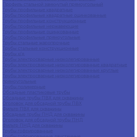
Профиль стальной замкнутый прямоугольный
Трубы профильные квадратные
Трубы профильные квадратные оцинкованные
Трубы профильные конструкционные
Трубы профильные нержавеющие
Трубы профильные оцинкованные
Трубы профильные прямоугольные
Трубы стальные жаропрочные
Трубы стальные конструкционные
Трубы х/д
Трубы электросварные низколегированные
Трубы электросварные низколегированные квадратные
Трубы электросварные низколегированные круглые
Трубы электросварные низколегированные
прямоугольные
Трубы полимерные
Обсадные пластиковые трубы
Обсадные трубы ПВХ для скважины
Оголовок для обсадной трубы ПВХ
Фильтр ПВХ для скважины
Обсадные трубы ПНД для скважины
Оголовок для обсадной трубы ПНД
Фильтр ПНД для скважины
Трубы гофрированные
Трубы гофрированные двустенные