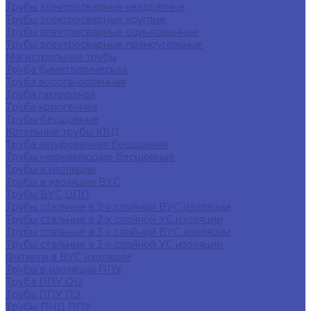
Трубы электросварные квадратные
Трубы электросварные круглые
Трубы электросварные оцинкованные
Трубы электросварные прямоугольные
Магистральные трубы
Труба биметаллическая
Труба восстановленная
Труба газлифтная
Труба криогенная
Трубы бесшовные
Котельные трубы КВД
Труба легированная бесшовная
Трубы нержавеющие бесшовные
Трубы в изоляции
Трубы в изоляции ВУС
Трубы ВУС ЦПП
Трубы стальные в 2-х слойной ВУС изоляции
Трубы стальные в 2-х слойной УС изоляции
Трубы стальные в 3-х слойной ВУС изоляции
Трубы стальные в 3-х слойной УС изоляции
Фитинги в ВУС изоляции
Трубы в изоляции ППУ
Труба ППУ ОЦ
Труба ППУ ПЭ
Трубы ПНД ППУ