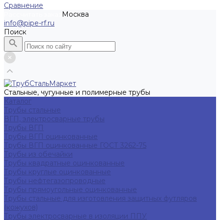
Сравнение
Москва
Рассчитать заказ
info@pipe-rf.ru
Поиск
Стальные, чугунные и полимерные трубы
Каталог
Трубы стальные
ВГП, электросварные трубы
Трубы ВГП
Трубы ВГП оцинкованные
Трубы ВГП оцинкованные ГОСТ 3262-75
Трубы из обечайки
Трубы квадратные оцинкованные
Трубы круглые оцинкованные
Трубы нефтегазопроводные
Трубы прямоугольные оцинкованные
Трубы стальные для изготовления защитных футляров
(кожухов)
Трубы электросварные в изоляции ППУ