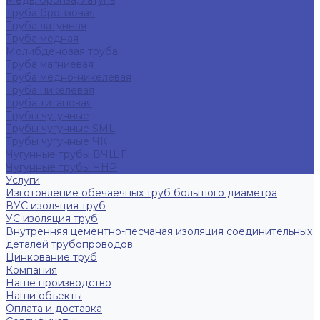
Медь, бронза, латунь
Труба бронзовая
Труба латунная
Труба медная
Молибденовая труба
Труба магниевая
Труба медно-никелевая
Труба никелевая
Труба титановая
Трубы чугунные
Трубы чугунные SML
Трубы чугунные ЧК
Чугунные трубы ВЧШГ
Чугунные трубы ЧНР
Услуги
Изготовление обечаечных труб большого диаметра
ВУС изоляция труб
УС изоляция труб
Внутренняя цементно-песчаная изоляция соединительных
деталей трубопроводов
Цинкование труб
Компания
Наше производство
Наши объекты
Оплата и доставка