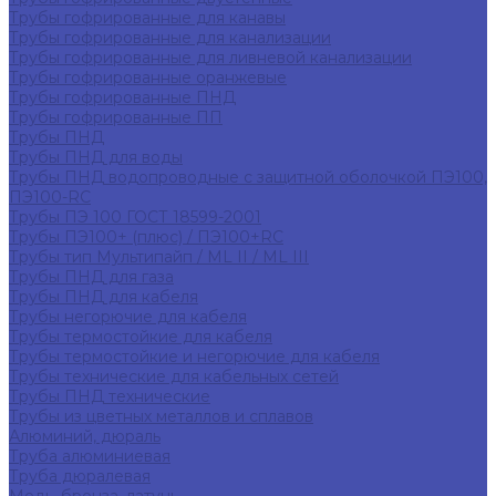
Трубы гофрированные для канавы
Трубы гофрированные для канализации
Трубы гофрированные для ливневой канализации
Трубы гофрированные оранжевые
Трубы гофрированные ПНД
Трубы гофрированные ПП
Трубы ПНД
Трубы ПНД для воды
Трубы ПНД водопроводные с защитной оболочкой ПЭ100,
ПЭ100-RC
Трубы ПЭ 100 ГОСТ 18599-2001
Трубы ПЭ100+ (плюс) / ПЭ100+RC
Трубы тип Мультипайп / ML II / ML III
Трубы ПНД для газа
Трубы ПНД для кабеля
Трубы негорючие для кабеля
Трубы термостойкие для кабеля
Трубы термостойкие и негорючие для кабеля
Трубы технические для кабельных сетей
Трубы ПНД технические
Трубы из цветных металлов и сплавов
Алюминий, дюраль
Труба алюминиевая
Труба дюралевая