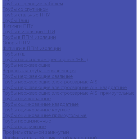
Трубы с греющим кабелем
Трубы со спутником
Трубы стальные ППУ
Трубы Твин
Фитинги ППУ
Трубы в изоляции ЦПИ
Трубы в ППМ изоляции
Опоры ППМ
Фитинги в ППМ изоляции
Трубы г/д
Трубы насосно-компрессорные (НКТ)
Трубы нержавеющие
Зеркальная труба нержавеющая
Трубы нержавеющие овальные
Трубы нержавеющие электросварные AISI
Трубы нержавеющие электросварные AISI квадратные
Трубы нержавеющие электросварные AISI прямоугольные
Трубы оцинкованные
Трубы оцинкованные квадратные
Трубы оцинкованные круглые
Трубы оцинкованные прямоугольные
Трубы прецизионные
Трубы профильные
Профиль стальной замкнутый
Профиль стальной замкнутый квадратный