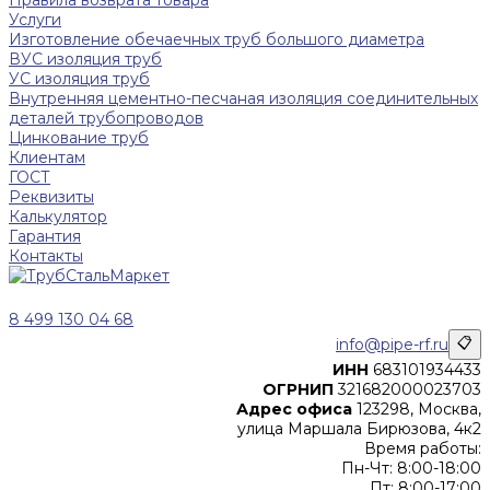
Правила возврата товара
Услуги
Изготовление обечаечных труб большого диаметра
ВУС изоляция труб
УС изоляция труб
Внутренняя цементно-песчаная изоляция соединительных
деталей трубопроводов
Цинкование труб
Клиентам
ГОСТ
Реквизиты
Калькулятор
Гарантия
Контакты
8 499 130 04 68
info@pipe-rf.ru
📋
ИНН
683101934433
ОГРНИП
321682000023703
Адрес офиса
123298, Москва,
улица Маршала Бирюзова, 4к2
Время работы:
Пн-Чт: 8:00-18:00
Пт: 8:00-17:00