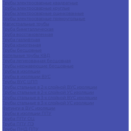
Трубы электросварные квадратные
Трубы электросварные круглые
Трубы электросварные оцинкованные
Трубы электросварные прямоугольные
Магистральные трубы
Труба биметаллическая
Труба восстановленная
Труба газлифтная
Труба криогенная
Трубы бесшовные
Котельные трубы КВД
Труба легированная бесшовная
Трубы нержавеющие бесшовные
Трубы в изоляции
Трубы в изоляции ВУС
Трубы ВУС ЦПП
Трубы стальные в 2-х слойной ВУС изоляции
Трубы стальные в 2-х слойной УС изоляции
Трубы стальные в 3-х слойной ВУС изоляции
Трубы стальные в 3-х слойной УС изоляции
Фитинги в ВУС изоляции
Трубы в изоляции ППУ
Труба ППУ ОЦ
Труба ППУ ПЭ
Трубы ПНД ППУ