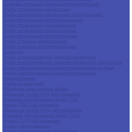
Профиль стальной замкнутый прямоугольный
Трубы профильные квадратные
Трубы профильные квадратные оцинкованные
Трубы профильные конструкционные
Трубы профильные нержавеющие
Трубы профильные оцинкованные
Трубы профильные прямоугольные
Трубы стальные жаропрочные
Трубы стальные конструкционные
Трубы х/д
Трубы электросварные низколегированные
Трубы электросварные низколегированные квадратные
Трубы электросварные низколегированные круглые
Трубы электросварные низколегированные
прямоугольные
Трубы полимерные
Обсадные пластиковые трубы
Обсадные трубы ПВХ для скважины
Оголовок для обсадной трубы ПВХ
Фильтр ПВХ для скважины
Обсадные трубы ПНД для скважины
Оголовок для обсадной трубы ПНД
Фильтр ПНД для скважины
Трубы гофрированные
Трубы гофрированные двустенные