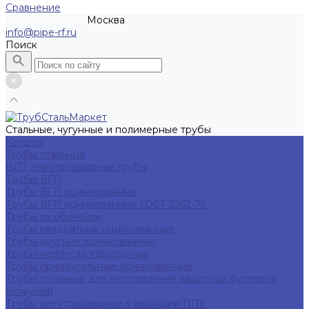
Сравнение
Москва
Рассчитать заказ
info@pipe-rf.ru
Поиск
Стальные, чугунные и полимерные трубы
Каталог
Трубы стальные
ВГП, электросварные трубы
Трубы ВГП
Трубы ВГП оцинкованные
Трубы ВГП оцинкованные ГОСТ 3262-75
Трубы из обечайки
Трубы квадратные оцинкованные
Трубы круглые оцинкованные
Трубы нефтегазопроводные
Трубы прямоугольные оцинкованные
Трубы стальные для изготовления защитных футляров
(кожухов)
Трубы электросварные в изоляции ППУ