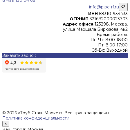
8 499 130 04 68
info@pipe-rf.ru
📋
ИНН
683101934433
ОГРНИП
321682000023703
Адрес офиса
123298, Москва,
улица Маршала Бирюзова, 4к2
Время работы:
Пн-Чт: 8:00-18:00
Пт: 8:00-17:00
Сб-Вс: Выходной
Заказать звонок
Цены, указанные на сайте, не являются офертой (в
соответствии со ст.435 ГК РФ), и не влекут за собой
обязательств ИП Денисов Александр Николаевич по
заключению Договора. Окончательная стоимость и сроки
поставки уточняются после составления Спецификации и
фиксируются в Счете на оплату, а также Спецификации на
поставку товара.
© 2026 «Труб Сталь Маркет», Все права защищены
Политика конфиденциальности
×
Ваш город: Москва