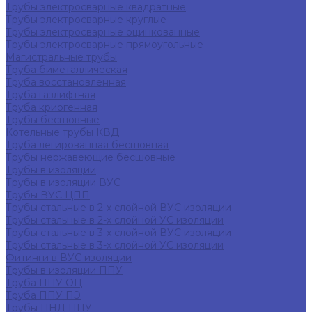
Трубы электросварные квадратные
Трубы электросварные круглые
Трубы электросварные оцинкованные
Трубы электросварные прямоугольные
Магистральные трубы
Труба биметаллическая
Труба восстановленная
Труба газлифтная
Труба криогенная
Трубы бесшовные
Котельные трубы КВД
Труба легированная бесшовная
Трубы нержавеющие бесшовные
Трубы в изоляции
Трубы в изоляции ВУС
Трубы ВУС ЦПП
Трубы стальные в 2-х слойной ВУС изоляции
Трубы стальные в 2-х слойной УС изоляции
Трубы стальные в 3-х слойной ВУС изоляции
Трубы стальные в 3-х слойной УС изоляции
Фитинги в ВУС изоляции
Трубы в изоляции ППУ
Труба ППУ ОЦ
Труба ППУ ПЭ
Трубы ПНД ППУ