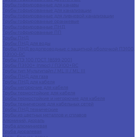
Трубы гофрированные для канавы
Трубы гофрированные для канализации
Трубы гофрированные для ливневой канализации
Трубы гофрированные оранжевые
Трубы гофрированные ПНД
Трубы гофрированные ПП
Трубы ПНД
Трубы ПНД для воды
Трубы ПНД водопроводные с защитной оболочкой ПЭ100,
ПЭ100-RC
Трубы ПЭ 100 ГОСТ 18599-2001
Трубы ПЭ100+ (плюс) / ПЭ100+RC
Трубы тип Мультипайп / ML II / ML III
Трубы ПНД для газа
Трубы ПНД для кабеля
Трубы негорючие для кабеля
Трубы термостойкие для кабеля
Трубы термостойкие и негорючие для кабеля
Трубы технические для кабельных сетей
Трубы ПНД технические
Трубы из цветных металлов и сплавов
Алюминий, дюраль
Труба алюминиевая
Труба дюралевая