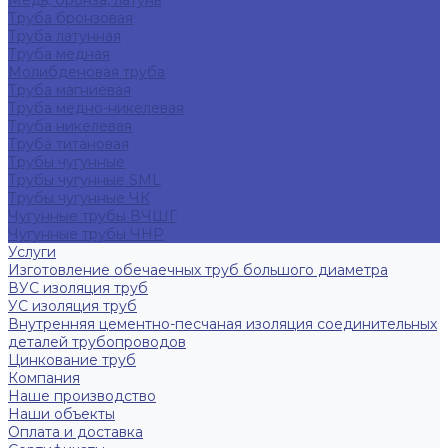
Медь, бронза, латунь
Труба бронзовая
Труба латунная
Труба медная
Молибденовая труба
Труба магниевая
Труба медно-никелевая
Труба никелевая
Труба титановая
Трубы чугунные
Трубы чугунные SML
Трубы чугунные ЧК
Чугунные трубы ВЧШГ
Чугунные трубы ЧНР
Услуги
Изготовление обечаечных труб большого диаметра
ВУС изоляция труб
УС изоляция труб
Внутренняя цементно-песчаная изоляция соединительных
деталей трубопроводов
Цинкование труб
Компания
Наше производство
Наши объекты
Оплата и доставка