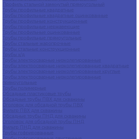
Профиль стальной замкнутый прямоугольный
Трубы профильные квадратные
Трубы профильные квадратные оцинкованные
Трубы профильные конструкционные
Трубы профильные нержавеющие
Трубы профильные оцинкованные
Трубы профильные прямоугольные
Трубы стальные жаропрочные
Трубы стальные конструкционные
Трубы х/д
Трубы электросварные низколегированные
Трубы электросварные низколегированные квадратные
Трубы электросварные низколегированные круглые
Трубы электросварные низколегированные
прямоугольные
Трубы полимерные
Обсадные пластиковые трубы
Обсадные трубы ПВХ для скважины
Оголовок для обсадной трубы ПВХ
Фильтр ПВХ для скважины
Обсадные трубы ПНД для скважины
Оголовок для обсадной трубы ПНД
Фильтр ПНД для скважины
Трубы гофрированные
Трубы гофрированные двустенные