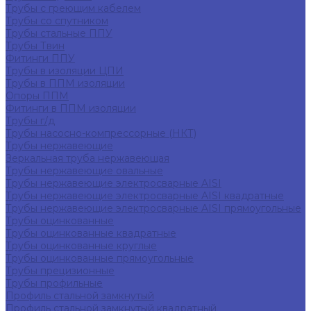
Трубы с греющим кабелем
Трубы со спутником
Трубы стальные ППУ
Трубы Твин
Фитинги ППУ
Трубы в изоляции ЦПИ
Трубы в ППМ изоляции
Опоры ППМ
Фитинги в ППМ изоляции
Трубы г/д
Трубы насосно-компрессорные (НКТ)
Трубы нержавеющие
Зеркальная труба нержавеющая
Трубы нержавеющие овальные
Трубы нержавеющие электросварные AISI
Трубы нержавеющие электросварные AISI квадратные
Трубы нержавеющие электросварные AISI прямоугольные
Трубы оцинкованные
Трубы оцинкованные квадратные
Трубы оцинкованные круглые
Трубы оцинкованные прямоугольные
Трубы прецизионные
Трубы профильные
Профиль стальной замкнутый
Профиль стальной замкнутый квадратный