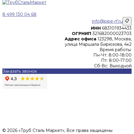
8 499 130 04 68
info@pipe-rf.ru
📋
ИНН
683101934433
ОГРНИП
321682000023703
Адрес офиса
123298, Москва,
улица Маршала Бирюзова, 4к2
Время работы:
Пн-Чт: 8:00-18:00
Пт: 8:00-17:00
Сб-Вс: Выходной
Заказать звонок
Цены, указанные на сайте, не являются офертой (в
соответствии со ст.435 ГК РФ), и не влекут за собой
обязательств ИП Денисов Александр Николаевич по
заключению Договора. Окончательная стоимость и сроки
поставки уточняются после составления Спецификации и
фиксируются в Счете на оплату, а также Спецификации на
поставку товара.
© 2026 «Труб Сталь Маркет», Все права защищены