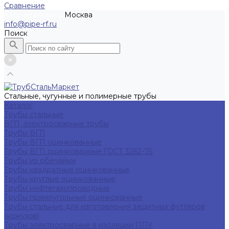
Сравнение
Москва
Рассчитать заказ
info@pipe-rf.ru
Поиск
Стальные, чугунные и полимерные трубы
Каталог
Трубы стальные
ВГП, электросварные трубы
Трубы ВГП
Трубы ВГП оцинкованные
Трубы ВГП оцинкованные ГОСТ 3262-75
Трубы из обечайки
Трубы квадратные оцинкованные
Трубы круглые оцинкованные
Трубы нефтегазопроводные
Трубы прямоугольные оцинкованные
Трубы стальные для изготовления защитных футляров
(кожухов)
Трубы электросварные в изоляции ППУ