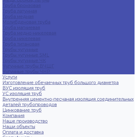
Медь, бронза, латунь
Труба бронзовая
Труба латунная
Труба медная
Молибденовая труба
Труба магниевая
Труба медно-никелевая
Труба никелевая
Труба титановая
Трубы чугунные
Трубы чугунные SML
Трубы чугунные ЧК
Чугунные трубы ВЧШГ
Чугунные трубы ЧНР
Услуги
Изготовление обечаечных труб большого диаметра
ВУС изоляция труб
УС изоляция труб
Внутренняя цементно-песчаная изоляция соединительных
деталей трубопроводов
Цинкование труб
Компания
Наше производство
Наши объекты
Оплата и доставка