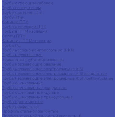
Трубы с греющим кабелем
Трубы со спутником
Трубы стальные ППУ
Трубы Твин
Фитинги ППУ
Трубы в изоляции ЦПИ
Трубы в ППМ изоляции
Опоры ППМ
Фитинги в ППМ изоляции
Трубы г/д
Трубы насосно-компрессорные (НКТ)
Трубы нержавеющие
Зеркальная труба нержавеющая
Трубы нержавеющие овальные
Трубы нержавеющие электросварные AISI
Трубы нержавеющие электросварные AISI квадратные
Трубы нержавеющие электросварные AISI прямоугольные
Трубы оцинкованные
Трубы оцинкованные квадратные
Трубы оцинкованные круглые
Трубы оцинкованные прямоугольные
Трубы прецизионные
Трубы профильные
Профиль стальной замкнутый
Профиль стальной замкнутый квадратный