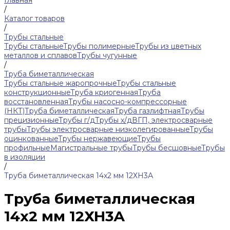
Главная
/
Каталог товаров
/
Трубы стальные
Трубы стальные
Трубы полимерные
Трубы из цветных
металлов и сплавов
Трубы чугунные
/
Труба биметаллическая
Трубы стальные жаропрочные
Трубы стальные
конструкционные
Труба криогенная
Труба
восстановленная
Трубы насосно-компрессорные
(НКТ)
Труба биметаллическая
Труба газлифтная
Трубы
прецизионные
Трубы г/д
Трубы х/д
ВГП, электросварные
трубы
Трубы электросварные низколегированные
Трубы
оцинкованные
Трубы нержавеющие
Трубы
профильные
Магистральные трубы
Трубы бесшовные
Трубы
в изоляции
/
Труба биметаллическая 14х2 мм 12ХН3А
Труба биметаллическая
14х2 мм 12ХН3А