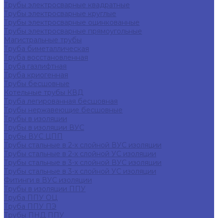
Трубы электросварные квадратные
Трубы электросварные круглые
Трубы электросварные оцинкованные
Трубы электросварные прямоугольные
Магистральные трубы
Труба биметаллическая
Труба восстановленная
Труба газлифтная
Труба криогенная
Трубы бесшовные
Котельные трубы КВД
Труба легированная бесшовная
Трубы нержавеющие бесшовные
Трубы в изоляции
Трубы в изоляции ВУС
Трубы ВУС ЦПП
Трубы стальные в 2-х слойной ВУС изоляции
Трубы стальные в 2-х слойной УС изоляции
Трубы стальные в 3-х слойной ВУС изоляции
Трубы стальные в 3-х слойной УС изоляции
Фитинги в ВУС изоляции
Трубы в изоляции ППУ
Труба ППУ ОЦ
Труба ППУ ПЭ
Трубы ПНД ППУ