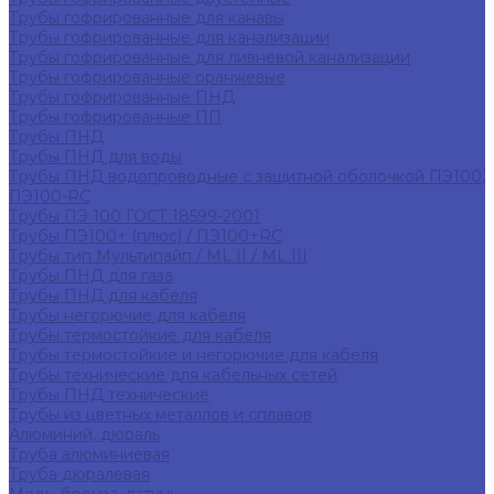
Трубы гофрированные для канавы
Трубы гофрированные для канализации
Трубы гофрированные для ливневой канализации
Трубы гофрированные оранжевые
Трубы гофрированные ПНД
Трубы гофрированные ПП
Трубы ПНД
Трубы ПНД для воды
Трубы ПНД водопроводные с защитной оболочкой ПЭ100,
ПЭ100-RC
Трубы ПЭ 100 ГОСТ 18599-2001
Трубы ПЭ100+ (плюс) / ПЭ100+RC
Трубы тип Мультипайп / ML II / ML III
Трубы ПНД для газа
Трубы ПНД для кабеля
Трубы негорючие для кабеля
Трубы термостойкие для кабеля
Трубы термостойкие и негорючие для кабеля
Трубы технические для кабельных сетей
Трубы ПНД технические
Трубы из цветных металлов и сплавов
Алюминий, дюраль
Труба алюминиевая
Труба дюралевая