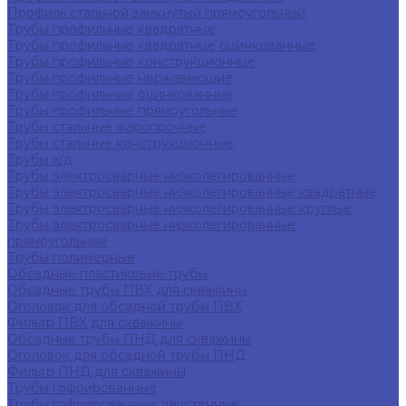
Профиль стальной замкнутый прямоугольный
Трубы профильные квадратные
Трубы профильные квадратные оцинкованные
Трубы профильные конструкционные
Трубы профильные нержавеющие
Трубы профильные оцинкованные
Трубы профильные прямоугольные
Трубы стальные жаропрочные
Трубы стальные конструкционные
Трубы х/д
Трубы электросварные низколегированные
Трубы электросварные низколегированные квадратные
Трубы электросварные низколегированные круглые
Трубы электросварные низколегированные
прямоугольные
Трубы полимерные
Обсадные пластиковые трубы
Обсадные трубы ПВХ для скважины
Оголовок для обсадной трубы ПВХ
Фильтр ПВХ для скважины
Обсадные трубы ПНД для скважины
Оголовок для обсадной трубы ПНД
Фильтр ПНД для скважины
Трубы гофрированные
Трубы гофрированные двустенные