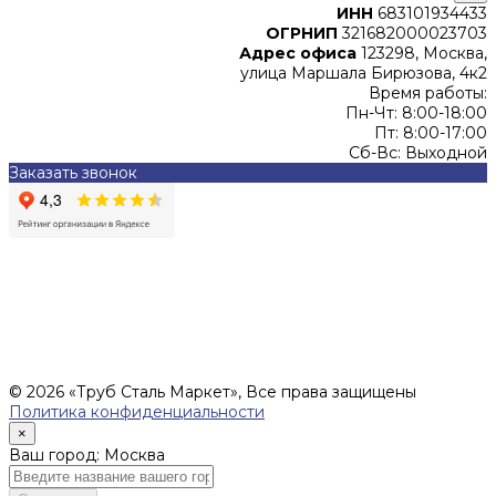
ИНН
683101934433
ОГРНИП
321682000023703
Адрес офиса
123298, Москва,
улица Маршала Бирюзова, 4к2
Время работы:
Пн-Чт: 8:00-18:00
Пт: 8:00-17:00
Сб-Вс: Выходной
Заказать звонок
Цены, указанные на сайте, не являются офертой (в
соответствии со ст.435 ГК РФ), и не влекут за собой
обязательств ИП Денисов Александр Николаевич по
заключению Договора. Окончательная стоимость и сроки
поставки уточняются после составления Спецификации и
фиксируются в Счете на оплату, а также Спецификации на
поставку товара.
© 2026 «Труб Сталь Маркет», Все права защищены
Политика конфиденциальности
×
Ваш город: Москва