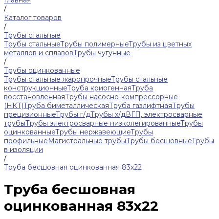
Главная
/
Каталог товаров
/
Трубы стальные
Трубы стальные
Трубы полимерные
Трубы из цветных
металлов и сплавов
Трубы чугунные
/
Трубы оцинкованные
Трубы стальные жаропрочные
Трубы стальные
конструкционные
Труба криогенная
Труба
восстановленная
Трубы насосно-компрессорные
(НКТ)
Труба биметаллическая
Труба газлифтная
Трубы
прецизионные
Трубы г/д
Трубы х/д
ВГП, электросварные
трубы
Трубы электросварные низколегированные
Трубы
оцинкованные
Трубы нержавеющие
Трубы
профильные
Магистральные трубы
Трубы бесшовные
Трубы
в изоляции
/
Труба бесшовная оцинкованная 83х22
Труба бесшовная
оцинкованная 83х22