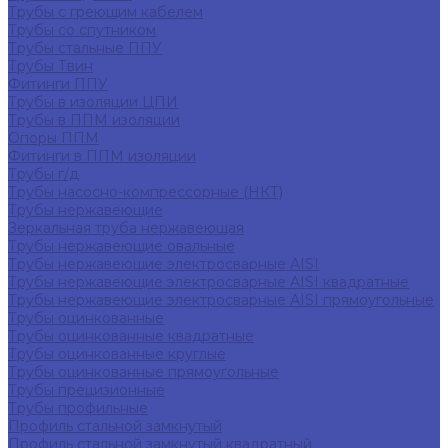
Трубы с греющим кабелем
Трубы со спутником
Трубы стальные ППУ
Трубы Твин
Фитинги ППУ
Трубы в изоляции ЦПИ
Трубы в ППМ изоляции
Опоры ППМ
Фитинги в ППМ изоляции
Трубы г/д
Трубы насосно-компрессорные (НКТ)
Трубы нержавеющие
Зеркальная труба нержавеющая
Трубы нержавеющие овальные
Трубы нержавеющие электросварные AISI
Трубы нержавеющие электросварные AISI квадратные
Трубы нержавеющие электросварные AISI прямоугольные
Трубы оцинкованные
Трубы оцинкованные квадратные
Трубы оцинкованные круглые
Трубы оцинкованные прямоугольные
Трубы прецизионные
Трубы профильные
Профиль стальной замкнутый
Профиль стальной замкнутый квадратный