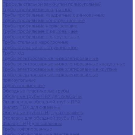
Профиль стальной замкнутый прямоугольный
Трубы профильные квадратные
Трубы профильные квадратные оцинкованные
Трубы профильные конструкционные
Трубы профильные нержавеющие
Трубы профильные оцинкованные
Трубы профильные прямоугольные
Трубы стальные жаропрочные
Трубы стальные конструкционные
Трубы х/д
Трубы электросварные низколегированные
Трубы электросварные низколегированные квадратные
Трубы электросварные низколегированные круглые
Трубы электросварные низколегированные
прямоугольные
Трубы полимерные
Обсадные пластиковые трубы
Обсадные трубы ПВХ для скважины
Оголовок для обсадной трубы ПВХ
Фильтр ПВХ для скважины
Обсадные трубы ПНД для скважины
Оголовок для обсадной трубы ПНД
Фильтр ПНД для скважины
Трубы гофрированные
Трубы гофрированные двустенные