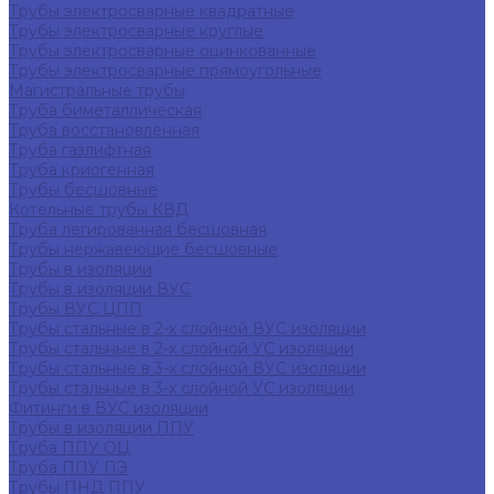
Трубы электросварные квадратные
Трубы электросварные круглые
Трубы электросварные оцинкованные
Трубы электросварные прямоугольные
Магистральные трубы
Труба биметаллическая
Труба восстановленная
Труба газлифтная
Труба криогенная
Трубы бесшовные
Котельные трубы КВД
Труба легированная бесшовная
Трубы нержавеющие бесшовные
Трубы в изоляции
Трубы в изоляции ВУС
Трубы ВУС ЦПП
Трубы стальные в 2-х слойной ВУС изоляции
Трубы стальные в 2-х слойной УС изоляции
Трубы стальные в 3-х слойной ВУС изоляции
Трубы стальные в 3-х слойной УС изоляции
Фитинги в ВУС изоляции
Трубы в изоляции ППУ
Труба ППУ ОЦ
Труба ППУ ПЭ
Трубы ПНД ППУ