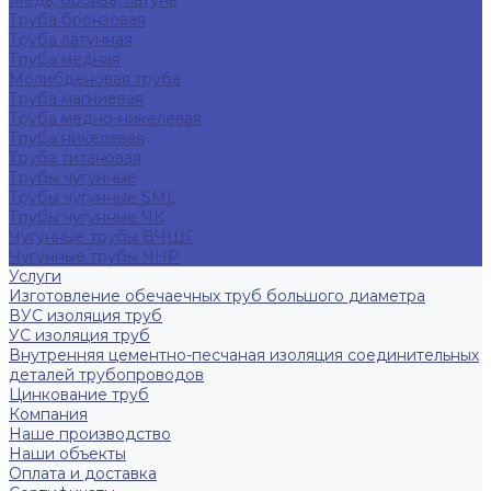
Медь, бронза, латунь
Труба бронзовая
Труба латунная
Труба медная
Молибденовая труба
Труба магниевая
Труба медно-никелевая
Труба никелевая
Труба титановая
Трубы чугунные
Трубы чугунные SML
Трубы чугунные ЧК
Чугунные трубы ВЧШГ
Чугунные трубы ЧНР
Услуги
Изготовление обечаечных труб большого диаметра
ВУС изоляция труб
УС изоляция труб
Внутренняя цементно-песчаная изоляция соединительных
деталей трубопроводов
Цинкование труб
Компания
Наше производство
Наши объекты
Оплата и доставка