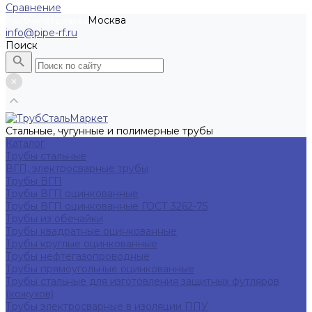
Сравнение
Москва
Рассчитать заказ
info@pipe-rf.ru
Поиск
Стальные, чугунные и полимерные трубы
Каталог
Трубы стальные
ВГП, электросварные трубы
Трубы ВГП
Трубы ВГП оцинкованные
Трубы ВГП оцинкованные ГОСТ 3262-75
Трубы из обечайки
Трубы квадратные оцинкованные
Трубы круглые оцинкованные
Трубы нефтегазопроводные
Трубы прямоугольные оцинкованные
Трубы стальные для изготовления защитных футляров
(кожухов)
Трубы электросварные в изоляции ППУ