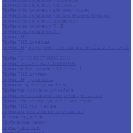
Трубы гофрированные для канавы
Трубы гофрированные для канализации
Трубы гофрированные для ливневой канализации
Трубы гофрированные оранжевые
Трубы гофрированные ПНД
Трубы гофрированные ПП
Трубы ПНД
Трубы ПНД для воды
Трубы ПНД водопроводные с защитной оболочкой ПЭ100,
ПЭ100-RC
Трубы ПЭ 100 ГОСТ 18599-2001
Трубы ПЭ100+ (плюс) / ПЭ100+RC
Трубы тип Мультипайп / ML II / ML III
Трубы ПНД для газа
Трубы ПНД для кабеля
Трубы негорючие для кабеля
Трубы термостойкие для кабеля
Трубы термостойкие и негорючие для кабеля
Трубы технические для кабельных сетей
Трубы ПНД технические
Трубы из цветных металлов и сплавов
Алюминий, дюраль
Труба алюминиевая
Труба дюралевая