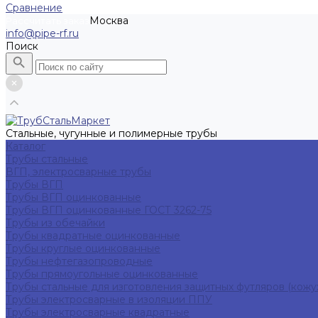
Сравнение
Москва
Рассчитать заказ
info@pipe-rf.ru
Поиск
Стальные, чугунные и полимерные трубы
Каталог
Трубы стальные
ВГП, электросварные трубы
Трубы ВГП
Трубы ВГП оцинкованные
Трубы ВГП оцинкованные ГОСТ 3262-75
Трубы из обечайки
Трубы квадратные оцинкованные
Трубы круглые оцинкованные
Трубы нефтегазопроводные
Трубы прямоугольные оцинкованные
Трубы стальные для изготовления защитных футляров (кожу
Трубы электросварные в изоляции ППУ
Трубы электросварные квадратные