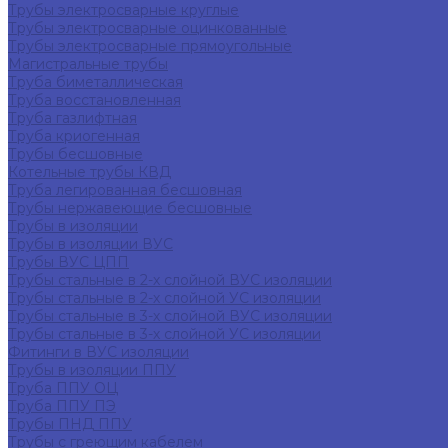
Трубы электросварные круглые
Трубы электросварные оцинкованные
Трубы электросварные прямоугольные
Магистральные трубы
Труба биметаллическая
Труба восстановленная
Труба газлифтная
Труба криогенная
Трубы бесшовные
Котельные трубы КВД
Труба легированная бесшовная
Трубы нержавеющие бесшовные
Трубы в изоляции
Трубы в изоляции ВУС
Трубы ВУС ЦПП
Трубы стальные в 2-х слойной ВУС изоляции
Трубы стальные в 2-х слойной УС изоляции
Трубы стальные в 3-х слойной ВУС изоляции
Трубы стальные в 3-х слойной УС изоляции
Фитинги в ВУС изоляции
Трубы в изоляции ППУ
Труба ППУ ОЦ
Труба ППУ ПЭ
Трубы ПНД ППУ
Трубы с греющим кабелем