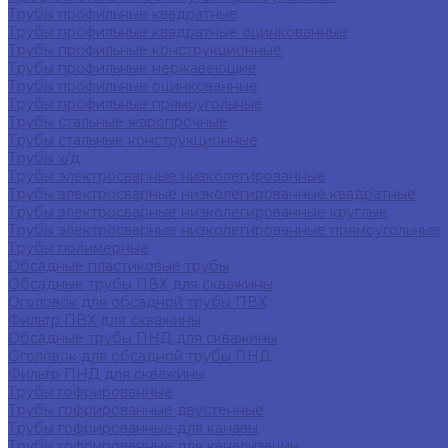
Трубы профильные квадратные
Трубы профильные квадратные оцинкованные
Трубы профильные конструкционные
Трубы профильные нержавеющие
Трубы профильные оцинкованные
Трубы профильные прямоугольные
Трубы стальные жаропрочные
Трубы стальные конструкционные
Трубы х/д
Трубы электросварные низколегированные
Трубы электросварные низколегированные квадратные
Трубы электросварные низколегированные круглые
Трубы электросварные низколегированные прямоугольные
Трубы полимерные
Обсадные пластиковые трубы
Обсадные трубы ПВХ для скважины
Оголовок для обсадной трубы ПВХ
Фильтр ПВХ для скважины
Обсадные трубы ПНД для скважины
Оголовок для обсадной трубы ПНД
Фильтр ПНД для скважины
Трубы гофрированные
Трубы гофрированные двустенные
Трубы гофрированные для канавы
Трубы гофрированные для канализации