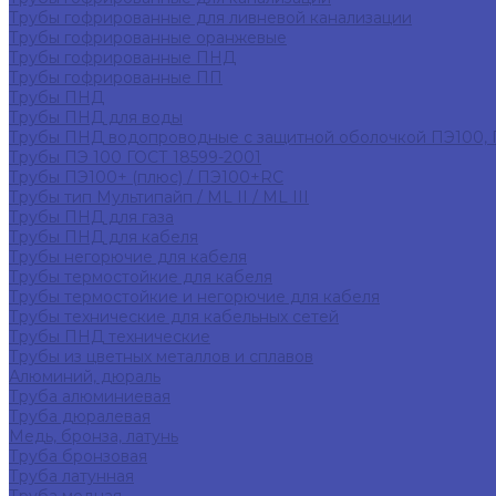
Трубы гофрированные для ливневой канализации
Трубы гофрированные оранжевые
Трубы гофрированные ПНД
Трубы гофрированные ПП
Трубы ПНД
Трубы ПНД для воды
Трубы ПНД водопроводные с защитной оболочкой ПЭ100,
Трубы ПЭ 100 ГОСТ 18599-2001
Трубы ПЭ100+ (плюс) / ПЭ100+RC
Трубы тип Мультипайп / ML II / ML III
Трубы ПНД для газа
Трубы ПНД для кабеля
Трубы негорючие для кабеля
Трубы термостойкие для кабеля
Трубы термостойкие и негорючие для кабеля
Трубы технические для кабельных сетей
Трубы ПНД технические
Трубы из цветных металлов и сплавов
Алюминий, дюраль
Труба алюминиевая
Труба дюралевая
Медь, бронза, латунь
Труба бронзовая
Труба латунная