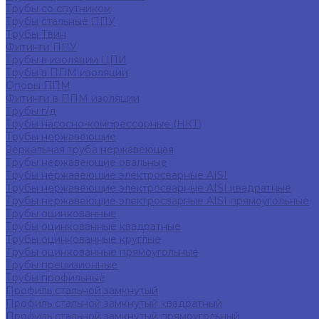
Трубы со спутником
Трубы стальные ППУ
Трубы Твин
Фитинги ППУ
Трубы в изоляции ЦПИ
Трубы в ППМ изоляции
Опоры ППМ
Фитинги в ППМ изоляции
Трубы г/д
Трубы насосно-компрессорные (НКТ)
Трубы нержавеющие
Зеркальная труба нержавеющая
Трубы нержавеющие овальные
Трубы нержавеющие электросварные AISI
Трубы нержавеющие электросварные AISI квадратные
Трубы нержавеющие электросварные AISI прямоугольные
Трубы оцинкованные
Трубы оцинкованные квадратные
Трубы оцинкованные круглые
Трубы оцинкованные прямоугольные
Трубы прецизионные
Трубы профильные
Профиль стальной замкнутый
Профиль стальной замкнутый квадратный
Профиль стальной замкнутый прямоугольный