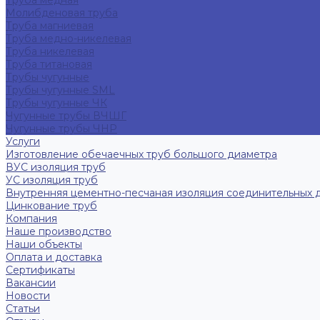
Труба медная
Молибденовая труба
Труба магниевая
Труба медно-никелевая
Труба никелевая
Труба титановая
Трубы чугунные
Трубы чугунные SML
Трубы чугунные ЧК
Чугунные трубы ВЧШГ
Чугунные трубы ЧНР
Услуги
Изготовление обечаечных труб большого диаметра
ВУС изоляция труб
УС изоляция труб
Внутренняя цементно-песчаная изоляция соединительных 
Цинкование труб
Компания
Наше производство
Наши объекты
Оплата и доставка
Сертификаты
Вакансии
Новости
Статьи