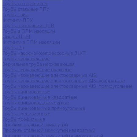
Трубы со спутником
Трубы стальные ППУ
Трубы Твин
Фитинги ППУ
Трубы в изоляции ЦПИ
Трубы в ППМ изоляции
Опоры ППМ
Фитинги в ППМ изоляции
Трубы г/д
Трубы насосно-компрессорные (НКТ)
Трубы нержавеющие
Зеркальная труба нержавеющая
Трубы нержавеющие овальные
Трубы нержавеющие электросварные AISI
Трубы нержавеющие электросварные AISI квадратные
Трубы нержавеющие электросварные AISI прямоугольные
Трубы оцинкованные
Трубы оцинкованные квадратные
Трубы оцинкованные круглые
Трубы оцинкованные прямоугольные
Трубы прецизионные
Трубы профильные
Профиль стальной замкнутый
Профиль стальной замкнутый квадратный
Профиль стальной замкнутый прямоугольный