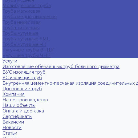
Труба медная
Молибденовая труба
Труба магниевая
Труба медно-никелевая
Труба никелевая
Труба титановая
Трубы чугунные
Трубы чугунные SML
Трубы чугунные ЧК
Чугунные трубы ВЧШГ
Чугунные трубы ЧНР
Услуги
Изготовление обечаечных труб большого диаметра
ВУС изоляция труб
УС изоляция труб
Внутренняя цементно-песчаная изоляция соединительных 
Цинкование труб
Компания
Наше производство
Наши объекты
Оплата и доставка
Сертификаты
Вакансии
Новости
Статьи