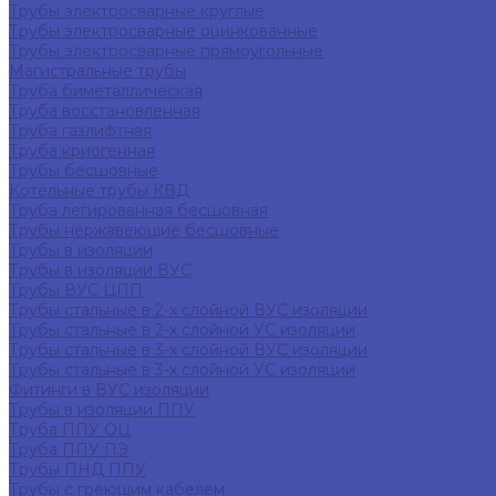
Трубы электросварные круглые
Трубы электросварные оцинкованные
Трубы электросварные прямоугольные
Магистральные трубы
Труба биметаллическая
Труба восстановленная
Труба газлифтная
Труба криогенная
Трубы бесшовные
Котельные трубы КВД
Труба легированная бесшовная
Трубы нержавеющие бесшовные
Трубы в изоляции
Трубы в изоляции ВУС
Трубы ВУС ЦПП
Трубы стальные в 2-х слойной ВУС изоляции
Трубы стальные в 2-х слойной УС изоляции
Трубы стальные в 3-х слойной ВУС изоляции
Трубы стальные в 3-х слойной УС изоляции
Фитинги в ВУС изоляции
Трубы в изоляции ППУ
Труба ППУ ОЦ
Труба ППУ ПЭ
Трубы ПНД ППУ
Трубы с греющим кабелем