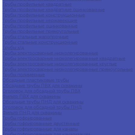
Трубы профильные квадратные
Трубы профильные квадратные оцинкованные
Трубы профильные конструкционные
Трубы профильные нержавеющие
Трубы профильные оцинкованные
Трубы профильные прямоугольные
Трубы стальные жаропрочные
Трубы стальные конструкционные
Трубы х/д
Трубы электросварные низколегированные
Трубы электросварные низколегированные квадратные
Трубы электросварные низколегированные круглые
Трубы электросварные низколегированные прямоугольные
Трубы полимерные
Обсадные пластиковые трубы
Обсадные трубы ПВХ для скважины
Оголовок для обсадной трубы ПВХ
Фильтр ПВХ для скважины
Обсадные трубы ПНД для скважины
Оголовок для обсадной трубы ПНД
Фильтр ПНД для скважины
Трубы гофрированные
Трубы гофрированные двустенные
Трубы гофрированные для канавы
Трубы гофрированные для канализации