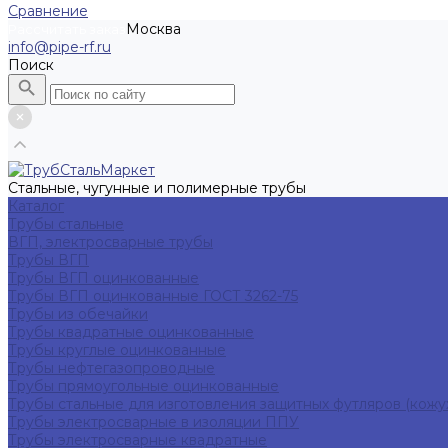
Сравнение
Москва
Рассчитать заказ
info@pipe-rf.ru
Поиск
Стальные, чугунные и полимерные трубы
Каталог
Трубы стальные
ВГП, электросварные трубы
Трубы ВГП
Трубы ВГП оцинкованные
Трубы ВГП оцинкованные ГОСТ 3262-75
Трубы из обечайки
Трубы квадратные оцинкованные
Трубы круглые оцинкованные
Трубы нефтегазопроводные
Трубы прямоугольные оцинкованные
Трубы стальные для изготовления защитных футляров (кожу
Трубы электросварные в изоляции ППУ
Трубы электросварные квадратные