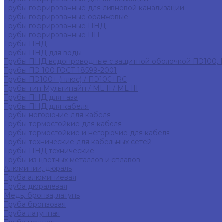
Трубы гофрированные для ливневой канализации
Трубы гофрированные оранжевые
Трубы гофрированные ПНД
Трубы гофрированные ПП
Трубы ПНД
Трубы ПНД для воды
Трубы ПНД водопроводные с защитной оболочкой ПЭ100,
Трубы ПЭ 100 ГОСТ 18599-2001
Трубы ПЭ100+ (плюс) / ПЭ100+RC
Трубы тип Мультипайп / ML II / ML III
Трубы ПНД для газа
Трубы ПНД для кабеля
Трубы негорючие для кабеля
Трубы термостойкие для кабеля
Трубы термостойкие и негорючие для кабеля
Трубы технические для кабельных сетей
Трубы ПНД технические
Трубы из цветных металлов и сплавов
Алюминий, дюраль
Труба алюминиевая
Труба дюралевая
Медь, бронза, латунь
Труба бронзовая
Труба латунная