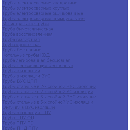
Трубы электросварные квадратные
Трубы электросварные круглые
Трубы электросварные оцинкованные
Трубы электросварные прямоугольные
Магистральные трубы
Труба биметаллическая
Труба восстановленная
Труба газлифтная
Труба криогенная
Трубы бесшовные
Котельные трубы КВД
Труба легированная бесшовная
Трубы нержавеющие бесшовные
Трубы в изоляции
Трубы в изоляции ВУС
Трубы ВУС ЦПП
Трубы стальные в 2-х слойной ВУС изоляции
Трубы стальные в 2-х слойной УС изоляции
Трубы стальные в 3-х слойной ВУС изоляции
Трубы стальные в 3-х слойной УС изоляции
Фитинги в ВУС изоляции
Трубы в изоляции ППУ
Труба ППУ ОЦ
Труба ППУ ПЭ
Трубы ПНД ППУ