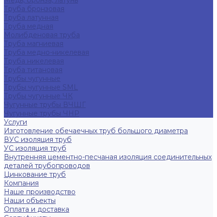
Медь, бронза, латунь
Труба бронзовая
Труба латунная
Труба медная
Молибденовая труба
Труба магниевая
Труба медно-никелевая
Труба никелевая
Труба титановая
Трубы чугунные
Трубы чугунные SML
Трубы чугунные ЧК
Чугунные трубы ВЧШГ
Чугунные трубы ЧНР
Услуги
Изготовление обечаечных труб большого диаметра
ВУС изоляция труб
УС изоляция труб
Внутренняя цементно-песчаная изоляция соединительных
деталей трубопроводов
Цинкование труб
Компания
Наше производство
Наши объекты
Оплата и доставка