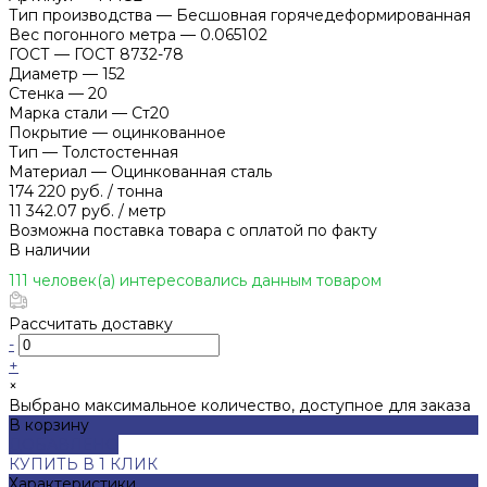
Тип производства
—
Бесшовная горячедеформированная
Вес погонного метра
—
0.065102
ГОСТ
—
ГОСТ 8732-78
Диаметр
—
152
Стенка
—
20
Марка стали
—
Ст20
Покрытие
—
оцинкованное
Тип
—
Толстостенная
Материал
—
Оцинкованная сталь
174 220 руб.
/
тонна
11 342.07 руб.
/
метр
Возможна поставка товара с оплатой по факту
В наличии
111 человек(а) интересовались данным товаром
Рассчитать доставку
-
+
×
Выбрано максимальное количество, доступное для заказа
В корзину
ДОБАВЛЕНО
КУПИТЬ В 1 КЛИК
Характеристики