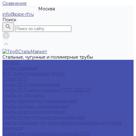
Сравнение
Москва
Рассчитать заказ
info@pipe-rf.ru
Поиск
Стальные, чугунные и полимерные трубы
Каталог
Трубы стальные
ВГП, электросварные трубы
Трубы ВГП
Трубы ВГП оцинкованные
Трубы ВГП оцинкованные ГОСТ 3262-75
Трубы из обечайки
Трубы квадратные оцинкованные
Трубы круглые оцинкованные
Трубы нефтегазопроводные
Трубы прямоугольные оцинкованные
Трубы стальные для изготовления защитных футляров
(кожухов)
Трубы электросварные в изоляции ППУ