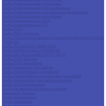
Трубы гофрированные для канавы
Трубы гофрированные для канализации
Трубы гофрированные для ливневой канализации
Трубы гофрированные оранжевые
Трубы гофрированные ПНД
Трубы гофрированные ПП
Трубы ПНД
Трубы ПНД для воды
Трубы ПНД водопроводные с защитной оболочкой ПЭ100,
ПЭ100-RC
Трубы ПЭ 100 ГОСТ 18599-2001
Трубы ПЭ100+ (плюс) / ПЭ100+RC
Трубы тип Мультипайп / ML II / ML III
Трубы ПНД для газа
Трубы ПНД для кабеля
Трубы негорючие для кабеля
Трубы термостойкие для кабеля
Трубы термостойкие и негорючие для кабеля
Трубы технические для кабельных сетей
Трубы ПНД технические
Трубы из цветных металлов и сплавов
Алюминий, дюраль
Труба алюминиевая
Труба дюралевая