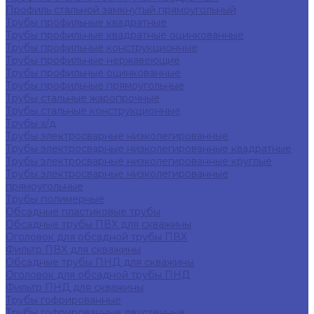
Профиль стальной замкнутый прямоугольный
Трубы профильные квадратные
Трубы профильные квадратные оцинкованные
Трубы профильные конструкционные
Трубы профильные нержавеющие
Трубы профильные оцинкованные
Трубы профильные прямоугольные
Трубы стальные жаропрочные
Трубы стальные конструкционные
Трубы х/д
Трубы электросварные низколегированные
Трубы электросварные низколегированные квадратные
Трубы электросварные низколегированные круглые
Трубы электросварные низколегированные
прямоугольные
Трубы полимерные
Обсадные пластиковые трубы
Обсадные трубы ПВХ для скважины
Оголовок для обсадной трубы ПВХ
Фильтр ПВХ для скважины
Обсадные трубы ПНД для скважины
Оголовок для обсадной трубы ПНД
Фильтр ПНД для скважины
Трубы гофрированные
Трубы гофрированные двустенные