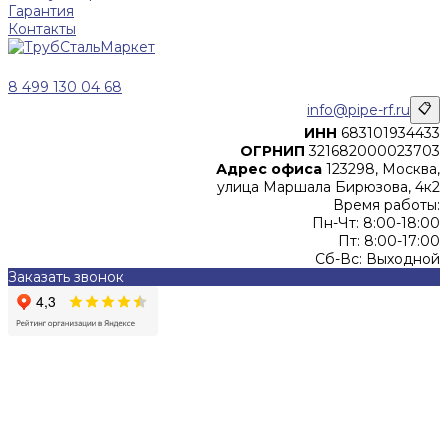
Гарантия
Контакты
8 499 130 04 68
info@pipe-rf.ru
📋
ИНН
683101934433
ОГРНИП
321682000023703
Адрес офиса
123298, Москва,
улица Маршала Бирюзова, 4к2
Время работы:
Пн-Чт: 8:00-18:00
Пт: 8:00-17:00
Сб-Вс: Выходной
Заказать звонок
Цены, указанные на сайте, не являются офертой (в
соответствии со ст.435 ГК РФ), и не влекут за собой
обязательств ИП Денисов Александр Николаевич по
заключению Договора. Окончательная стоимость и сроки
поставки уточняются после составления Спецификации и
фиксируются в Счете на оплату, а также Спецификации на