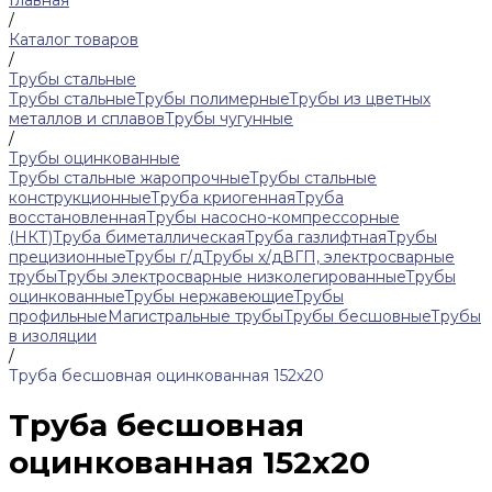
Главная
/
Каталог товаров
/
Трубы стальные
Трубы стальные
Трубы полимерные
Трубы из цветных
металлов и сплавов
Трубы чугунные
/
Трубы оцинкованные
Трубы стальные жаропрочные
Трубы стальные
конструкционные
Труба криогенная
Труба
восстановленная
Трубы насосно-компрессорные
(НКТ)
Труба биметаллическая
Труба газлифтная
Трубы
прецизионные
Трубы г/д
Трубы х/д
ВГП, электросварные
трубы
Трубы электросварные низколегированные
Трубы
оцинкованные
Трубы нержавеющие
Трубы
профильные
Магистральные трубы
Трубы бесшовные
Трубы
в изоляции
/
Труба бесшовная оцинкованная 152х20
Труба бесшовная
оцинкованная 152х20