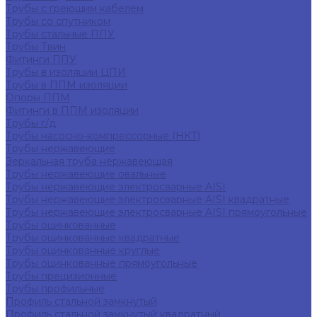
Трубы с греющим кабелем
Трубы со спутником
Трубы стальные ППУ
Трубы Твин
Фитинги ППУ
Трубы в изоляции ЦПИ
Трубы в ППМ изоляции
Опоры ППМ
Фитинги в ППМ изоляции
Трубы г/д
Трубы насосно-компрессорные (НКТ)
Трубы нержавеющие
Зеркальная труба нержавеющая
Трубы нержавеющие овальные
Трубы нержавеющие электросварные AISI
Трубы нержавеющие электросварные AISI квадратные
Трубы нержавеющие электросварные AISI прямоугольные
Трубы оцинкованные
Трубы оцинкованные квадратные
Трубы оцинкованные круглые
Трубы оцинкованные прямоугольные
Трубы прецизионные
Трубы профильные
Профиль стальной замкнутый
Профиль стальной замкнутый квадратный