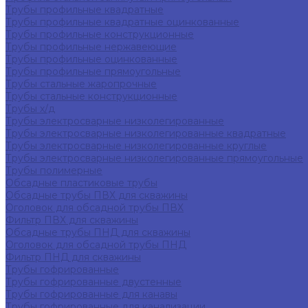
Трубы профильные квадратные
Трубы профильные квадратные оцинкованные
Трубы профильные конструкционные
Трубы профильные нержавеющие
Трубы профильные оцинкованные
Трубы профильные прямоугольные
Трубы стальные жаропрочные
Трубы стальные конструкционные
Трубы х/д
Трубы электросварные низколегированные
Трубы электросварные низколегированные квадратные
Трубы электросварные низколегированные круглые
Трубы электросварные низколегированные прямоугольные
Трубы полимерные
Обсадные пластиковые трубы
Обсадные трубы ПВХ для скважины
Оголовок для обсадной трубы ПВХ
Фильтр ПВХ для скважины
Обсадные трубы ПНД для скважины
Оголовок для обсадной трубы ПНД
Фильтр ПНД для скважины
Трубы гофрированные
Трубы гофрированные двустенные
Трубы гофрированные для канавы
Трубы гофрированные для канализации