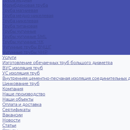
Труба медная
Молибденовая труба
Труба магниевая
Труба медно-никелевая
Труба никелевая
Труба титановая
Трубы чугунные
Трубы чугунные SML
Трубы чугунные ЧК
Чугунные трубы ВЧШГ
Чугунные трубы ЧНР
Услуги
Изготовление обечаечных труб большого диаметра
ВУС изоляция труб
УС изоляция труб
Внутренняя цементно-песчаная изоляция соединительных 
Цинкование труб
Компания
Наше производство
Наши объекты
Оплата и доставка
Сертификаты
Вакансии
Новости
Статьи