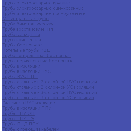
Трубы электросварные круглые
Трубы электросварные оцинкованные
Трубы электросварные прямоугольные
Магистральные трубы
Труба биметаллическая
Труба восстановленная
Труба газлифтная
Труба криогенная
Трубы бесшовные
Котельные трубы КВД
Труба легированная бесшовная
Трубы нержавеющие бесшовные
Трубы в изоляции
Трубы в изоляции ВУС
Трубы ВУС ЦПП
Трубы стальные в 2-х слойной ВУС изоляции
Трубы стальные в 2-х слойной УС изоляции
Трубы стальные в 3-х слойной ВУС изоляции
Трубы стальные в 3-х слойной УС изоляции
Фитинги в ВУС изоляции
Трубы в изоляции ППУ
Труба ППУ ОЦ
Труба ППУ ПЭ
Трубы ПНД ППУ
Трубы с греющим кабелем