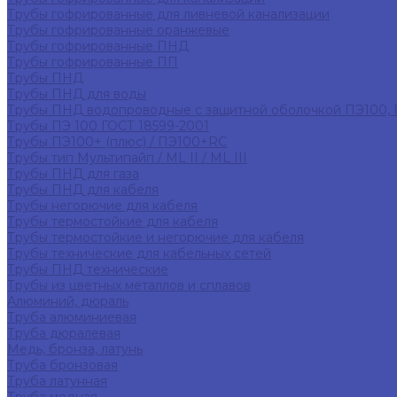
Трубы гофрированные для ливневой канализации
Трубы гофрированные оранжевые
Трубы гофрированные ПНД
Трубы гофрированные ПП
Трубы ПНД
Трубы ПНД для воды
Трубы ПНД водопроводные с защитной оболочкой ПЭ100,
Трубы ПЭ 100 ГОСТ 18599-2001
Трубы ПЭ100+ (плюс) / ПЭ100+RC
Трубы тип Мультипайп / ML II / ML III
Трубы ПНД для газа
Трубы ПНД для кабеля
Трубы негорючие для кабеля
Трубы термостойкие для кабеля
Трубы термостойкие и негорючие для кабеля
Трубы технические для кабельных сетей
Трубы ПНД технические
Трубы из цветных металлов и сплавов
Алюминий, дюраль
Труба алюминиевая
Труба дюралевая
Медь, бронза, латунь
Труба бронзовая
Труба латунная