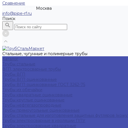
Сравнение
Москва
Рассчитать заказ
info@pipe-rf.ru
Поиск
Стальные, чугунные и полимерные трубы
Каталог
Трубы стальные
ВГП, электросварные трубы
Трубы ВГП
Трубы ВГП оцинкованные
Трубы ВГП оцинкованные ГОСТ 3262-75
Трубы из обечайки
Трубы квадратные оцинкованные
Трубы круглые оцинкованные
Трубы нефтегазопроводные
Трубы прямоугольные оцинкованные
Трубы стальные для изготовления защитных футляров (кожу
Трубы электросварные в изоляции ППУ
Трубы электросварные квадратные