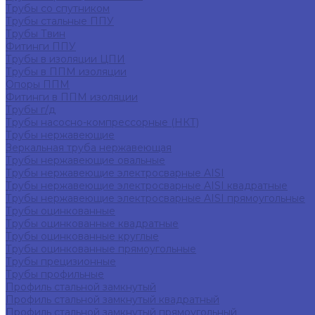
Трубы со спутником
Трубы стальные ППУ
Трубы Твин
Фитинги ППУ
Трубы в изоляции ЦПИ
Трубы в ППМ изоляции
Опоры ППМ
Фитинги в ППМ изоляции
Трубы г/д
Трубы насосно-компрессорные (НКТ)
Трубы нержавеющие
Зеркальная труба нержавеющая
Трубы нержавеющие овальные
Трубы нержавеющие электросварные AISI
Трубы нержавеющие электросварные AISI квадратные
Трубы нержавеющие электросварные AISI прямоугольные
Трубы оцинкованные
Трубы оцинкованные квадратные
Трубы оцинкованные круглые
Трубы оцинкованные прямоугольные
Трубы прецизионные
Трубы профильные
Профиль стальной замкнутый
Профиль стальной замкнутый квадратный
Профиль стальной замкнутый прямоугольный