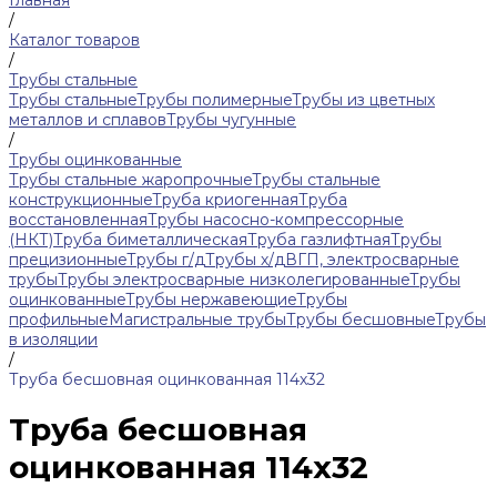
Главная
/
Каталог товаров
/
Трубы стальные
Трубы стальные
Трубы полимерные
Трубы из цветных
металлов и сплавов
Трубы чугунные
/
Трубы оцинкованные
Трубы стальные жаропрочные
Трубы стальные
конструкционные
Труба криогенная
Труба
восстановленная
Трубы насосно-компрессорные
(НКТ)
Труба биметаллическая
Труба газлифтная
Трубы
прецизионные
Трубы г/д
Трубы х/д
ВГП, электросварные
трубы
Трубы электросварные низколегированные
Трубы
оцинкованные
Трубы нержавеющие
Трубы
профильные
Магистральные трубы
Трубы бесшовные
Трубы
в изоляции
/
Труба бесшовная оцинкованная 114х32
Труба бесшовная
оцинкованная 114х32