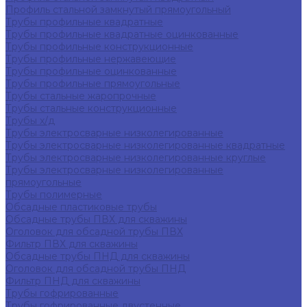
Профиль стальной замкнутый прямоугольный
Трубы профильные квадратные
Трубы профильные квадратные оцинкованные
Трубы профильные конструкционные
Трубы профильные нержавеющие
Трубы профильные оцинкованные
Трубы профильные прямоугольные
Трубы стальные жаропрочные
Трубы стальные конструкционные
Трубы х/д
Трубы электросварные низколегированные
Трубы электросварные низколегированные квадратные
Трубы электросварные низколегированные круглые
Трубы электросварные низколегированные
прямоугольные
Трубы полимерные
Обсадные пластиковые трубы
Обсадные трубы ПВХ для скважины
Оголовок для обсадной трубы ПВХ
Фильтр ПВХ для скважины
Обсадные трубы ПНД для скважины
Оголовок для обсадной трубы ПНД
Фильтр ПНД для скважины
Трубы гофрированные
Трубы гофрированные двустенные