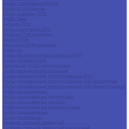
Трубы с греющим кабелем
Трубы со спутником
Трубы стальные ППУ
Трубы Твин
Фитинги ППУ
Трубы в изоляции ЦПИ
Трубы в ППМ изоляции
Опоры ППМ
Фитинги в ППМ изоляции
Трубы г/д
Трубы насосно-компрессорные (НКТ)
Трубы нержавеющие
Зеркальная труба нержавеющая
Трубы нержавеющие овальные
Трубы нержавеющие электросварные AISI
Трубы нержавеющие электросварные AISI квадратные
Трубы нержавеющие электросварные AISI прямоугольные
Трубы оцинкованные
Трубы оцинкованные квадратные
Трубы оцинкованные круглые
Трубы оцинкованные прямоугольные
Трубы прецизионные
Трубы профильные
Профиль стальной замкнутый
Профиль стальной замкнутый квадратный