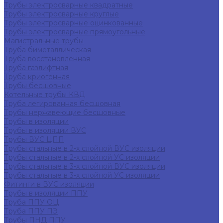
Трубы электросварные квадратные
Трубы электросварные круглые
Трубы электросварные оцинкованные
Трубы электросварные прямоугольные
Магистральные трубы
Труба биметаллическая
Труба восстановленная
Труба газлифтная
Труба криогенная
Трубы бесшовные
Котельные трубы КВД
Труба легированная бесшовная
Трубы нержавеющие бесшовные
Трубы в изоляции
Трубы в изоляции ВУС
Трубы ВУС ЦПП
Трубы стальные в 2-х слойной ВУС изоляции
Трубы стальные в 2-х слойной УС изоляции
Трубы стальные в 3-х слойной ВУС изоляции
Трубы стальные в 3-х слойной УС изоляции
Фитинги в ВУС изоляции
Трубы в изоляции ППУ
Труба ППУ ОЦ
Труба ППУ ПЭ
Трубы ПНД ППУ