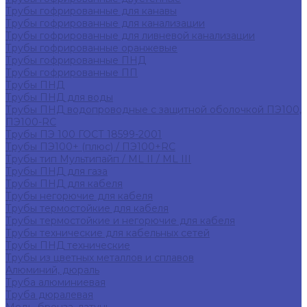
Трубы гофрированные для канавы
Трубы гофрированные для канализации
Трубы гофрированные для ливневой канализации
Трубы гофрированные оранжевые
Трубы гофрированные ПНД
Трубы гофрированные ПП
Трубы ПНД
Трубы ПНД для воды
Трубы ПНД водопроводные с защитной оболочкой ПЭ100,
ПЭ100-RC
Трубы ПЭ 100 ГОСТ 18599-2001
Трубы ПЭ100+ (плюс) / ПЭ100+RC
Трубы тип Мультипайп / ML II / ML III
Трубы ПНД для газа
Трубы ПНД для кабеля
Трубы негорючие для кабеля
Трубы термостойкие для кабеля
Трубы термостойкие и негорючие для кабеля
Трубы технические для кабельных сетей
Трубы ПНД технические
Трубы из цветных металлов и сплавов
Алюминий, дюраль
Труба алюминиевая
Труба дюралевая