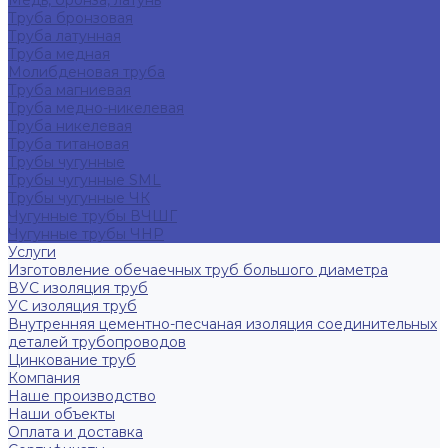
Медь, бронза, латунь
Труба бронзовая
Труба латунная
Труба медная
Молибденовая труба
Труба магниевая
Труба медно-никелевая
Труба никелевая
Труба титановая
Трубы чугунные
Трубы чугунные SML
Трубы чугунные ЧК
Чугунные трубы ВЧШГ
Чугунные трубы ЧНР
Услуги
Изготовление обечаечных труб большого диаметра
ВУС изоляция труб
УС изоляция труб
Внутренняя цементно-песчаная изоляция соединительных
деталей трубопроводов
Цинкование труб
Компания
Наше производство
Наши объекты
Оплата и доставка