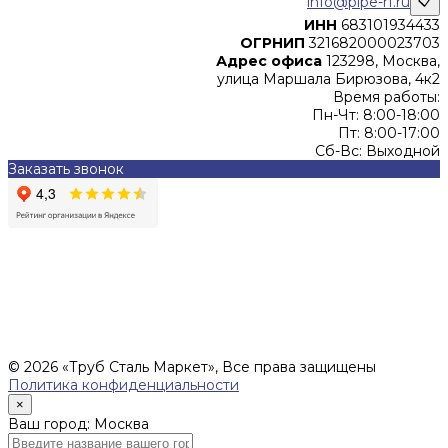
info@pipe-rf.ru
📋
ИНН
683101934433
ОГРНИП
321682000023703
Адрес офиса
123298, Москва,
улица Маршала Бирюзова, 4к2
Время работы:
Пн-Чт: 8:00-18:00
Пт: 8:00-17:00
Сб-Вс: Выходной
Заказать звонок
Цены, указанные на сайте, не являются офертой (в
соответствии со ст.435 ГК РФ), и не влекут за собой
обязательств ИП Денисов Александр Николаевич по
заключению Договора. Окончательная стоимость и сроки
поставки уточняются после составления Спецификации и
фиксируются в Счете на оплату, а также Спецификации на
поставку товара.
© 2026 «Труб Сталь Маркет», Все права защищены
Политика конфиденциальности
×
Ваш город: Москва