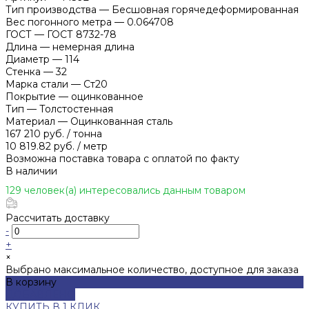
Тип производства
—
Бесшовная горячедеформированная
Вес погонного метра
—
0.064708
ГОСТ
—
ГОСТ 8732-78
Длина
—
немерная длина
Диаметр
—
114
Стенка
—
32
Марка стали
—
Ст20
Покрытие
—
оцинкованное
Тип
—
Толстостенная
Материал
—
Оцинкованная сталь
167 210 руб.
/
тонна
10 819.82 руб.
/
метр
Возможна поставка товара с оплатой по факту
В наличии
129 человек(а) интересовались данным товаром
Рассчитать доставку
-
+
×
Выбрано максимальное количество, доступное для заказа
В корзину
ДОБАВЛЕНО
КУПИТЬ В 1 КЛИК