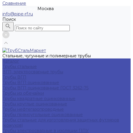
Сравнение
Москва
Рассчитать заказ
info@pipe-rf.ru
Поиск
Стальные, чугунные и полимерные трубы
Каталог
Трубы стальные
ВГП, электросварные трубы
Трубы ВГП
Трубы ВГП оцинкованные
Трубы ВГП оцинкованные ГОСТ 3262-75
Трубы из обечайки
Трубы квадратные оцинкованные
Трубы круглые оцинкованные
Трубы нефтегазопроводные
Трубы прямоугольные оцинкованные
Трубы стальные для изготовления защитных футляров
(кожухов)
Трубы электросварные в изоляции ППУ