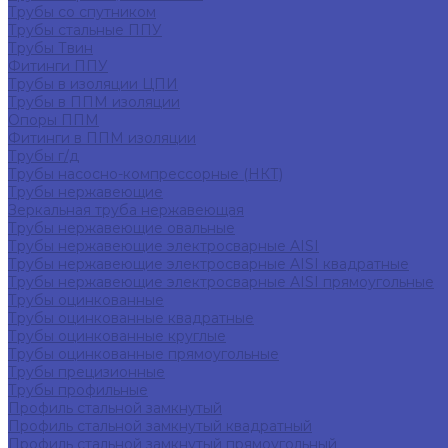
Трубы со спутником
Трубы стальные ППУ
Трубы Твин
Фитинги ППУ
Трубы в изоляции ЦПИ
Трубы в ППМ изоляции
Опоры ППМ
Фитинги в ППМ изоляции
Трубы г/д
Трубы насосно-компрессорные (НКТ)
Трубы нержавеющие
Зеркальная труба нержавеющая
Трубы нержавеющие овальные
Трубы нержавеющие электросварные AISI
Трубы нержавеющие электросварные AISI квадратные
Трубы нержавеющие электросварные AISI прямоугольные
Трубы оцинкованные
Трубы оцинкованные квадратные
Трубы оцинкованные круглые
Трубы оцинкованные прямоугольные
Трубы прецизионные
Трубы профильные
Профиль стальной замкнутый
Профиль стальной замкнутый квадратный
Профиль стальной замкнутый прямоугольный