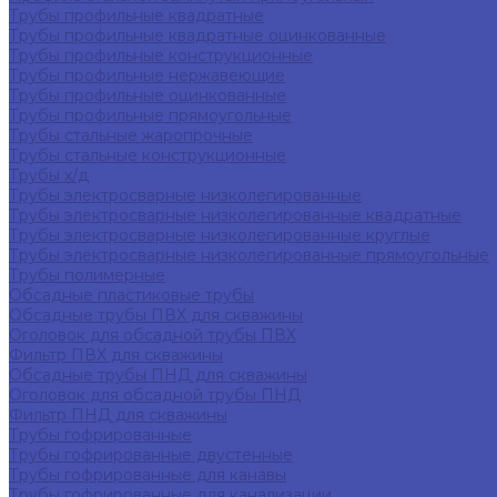
Трубы профильные квадратные
Трубы профильные квадратные оцинкованные
Трубы профильные конструкционные
Трубы профильные нержавеющие
Трубы профильные оцинкованные
Трубы профильные прямоугольные
Трубы стальные жаропрочные
Трубы стальные конструкционные
Трубы х/д
Трубы электросварные низколегированные
Трубы электросварные низколегированные квадратные
Трубы электросварные низколегированные круглые
Трубы электросварные низколегированные прямоугольные
Трубы полимерные
Обсадные пластиковые трубы
Обсадные трубы ПВХ для скважины
Оголовок для обсадной трубы ПВХ
Фильтр ПВХ для скважины
Обсадные трубы ПНД для скважины
Оголовок для обсадной трубы ПНД
Фильтр ПНД для скважины
Трубы гофрированные
Трубы гофрированные двустенные
Трубы гофрированные для канавы
Трубы гофрированные для канализации