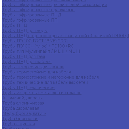
Трубы гофрированные для ливневой канализации
Трубы гофрированные оранжевые
Трубы гофрированные ПНД
Трубы гофрированные ПП
Трубы ПНД
Трубы ПНД для воды
Трубы ПНД водопроводные с защитной оболочкой ПЭ100,
Трубы ПЭ 100 ГОСТ 18599-2001
Трубы ПЭ100+ (плюс) / ПЭ100+RC
Трубы тип Мультипайп / ML II / ML III
Трубы ПНД для газа
Трубы ПНД для кабеля
Трубы негорючие для кабеля
Трубы термостойкие для кабеля
Трубы термостойкие и негорючие для кабеля
Трубы технические для кабельных сетей
Трубы ПНД технические
Трубы из цветных металлов и сплавов
Алюминий, дюраль
Труба алюминиевая
Труба дюралевая
Медь, бронза, латунь
Труба бронзовая
Труба латунная