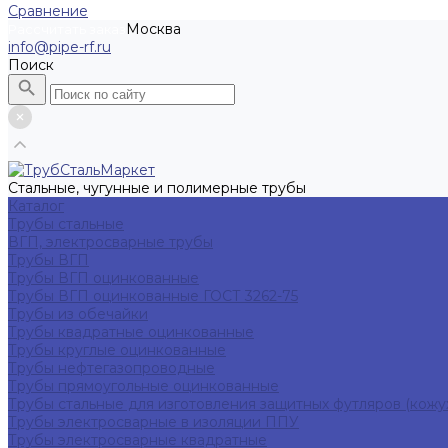
Сравнение
Москва
Рассчитать заказ
info@pipe-rf.ru
Поиск
Стальные, чугунные и полимерные трубы
Каталог
Трубы стальные
ВГП, электросварные трубы
Трубы ВГП
Трубы ВГП оцинкованные
Трубы ВГП оцинкованные ГОСТ 3262-75
Трубы из обечайки
Трубы квадратные оцинкованные
Трубы круглые оцинкованные
Трубы нефтегазопроводные
Трубы прямоугольные оцинкованные
Трубы стальные для изготовления защитных футляров (кожу
Трубы электросварные в изоляции ППУ
Трубы электросварные квадратные