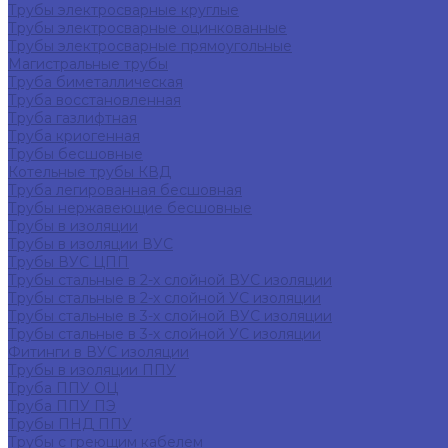
Трубы электросварные круглые
Трубы электросварные оцинкованные
Трубы электросварные прямоугольные
Магистральные трубы
Труба биметаллическая
Труба восстановленная
Труба газлифтная
Труба криогенная
Трубы бесшовные
Котельные трубы КВД
Труба легированная бесшовная
Трубы нержавеющие бесшовные
Трубы в изоляции
Трубы в изоляции ВУС
Трубы ВУС ЦПП
Трубы стальные в 2-х слойной ВУС изоляции
Трубы стальные в 2-х слойной УС изоляции
Трубы стальные в 3-х слойной ВУС изоляции
Трубы стальные в 3-х слойной УС изоляции
Фитинги в ВУС изоляции
Трубы в изоляции ППУ
Труба ППУ ОЦ
Труба ППУ ПЭ
Трубы ПНД ППУ
Трубы с греющим кабелем