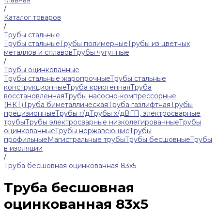
Главная
/
Каталог товаров
/
Трубы стальные
Трубы стальные
Трубы полимерные
Трубы из цветных
металлов и сплавов
Трубы чугунные
/
Трубы оцинкованные
Трубы стальные жаропрочные
Трубы стальные
конструкционные
Труба криогенная
Труба
восстановленная
Трубы насосно-компрессорные
(НКТ)
Труба биметаллическая
Труба газлифтная
Трубы
прецизионные
Трубы г/д
Трубы х/д
ВГП, электросварные
трубы
Трубы электросварные низколегированные
Трубы
оцинкованные
Трубы нержавеющие
Трубы
профильные
Магистральные трубы
Трубы бесшовные
Трубы
в изоляции
/
Труба бесшовная оцинкованная 83х5
Труба бесшовная
оцинкованная 83х5