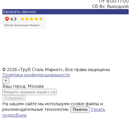
Пт: 8:00-17:00
Сб-Вс: Выходной
Заказать звонок
Цены, указанные на сайте, не являются офертой (в
соответствии со ст.435 ГК РФ), и не влекут за собой
обязательств ИП Денисов Александр Николаевич по
заключению Договора. Окончательная стоимость и сроки
поставки уточняются после составления Спецификации и
фиксируются в Счете на оплату, а также Спецификации на
поставку товара.
© 2026 «Труб Сталь Маркет», Все права защищены
Политика конфиденциальности
×
Ваш город: Москва
Сохранить
На нашем сайте мы используем cookie-файлы и
рекомендательные технологии.
Узнать
Понятно
подробнее