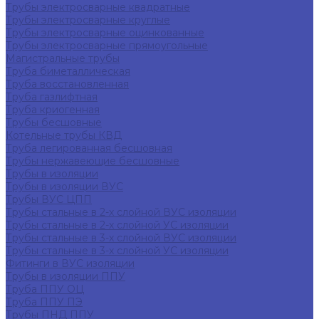
Трубы электросварные квадратные
Трубы электросварные круглые
Трубы электросварные оцинкованные
Трубы электросварные прямоугольные
Магистральные трубы
Труба биметаллическая
Труба восстановленная
Труба газлифтная
Труба криогенная
Трубы бесшовные
Котельные трубы КВД
Труба легированная бесшовная
Трубы нержавеющие бесшовные
Трубы в изоляции
Трубы в изоляции ВУС
Трубы ВУС ЦПП
Трубы стальные в 2-х слойной ВУС изоляции
Трубы стальные в 2-х слойной УС изоляции
Трубы стальные в 3-х слойной ВУС изоляции
Трубы стальные в 3-х слойной УС изоляции
Фитинги в ВУС изоляции
Трубы в изоляции ППУ
Труба ППУ ОЦ
Труба ППУ ПЭ
Трубы ПНД ППУ