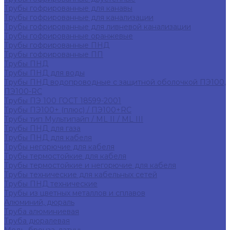
Трубы гофрированные для канавы
Трубы гофрированные для канализации
Трубы гофрированные для ливневой канализации
Трубы гофрированные оранжевые
Трубы гофрированные ПНД
Трубы гофрированные ПП
Трубы ПНД
Трубы ПНД для воды
Трубы ПНД водопроводные с защитной оболочкой ПЭ100,
ПЭ100-RC
Трубы ПЭ 100 ГОСТ 18599-2001
Трубы ПЭ100+ (плюс) / ПЭ100+RC
Трубы тип Мультипайп / ML II / ML III
Трубы ПНД для газа
Трубы ПНД для кабеля
Трубы негорючие для кабеля
Трубы термостойкие для кабеля
Трубы термостойкие и негорючие для кабеля
Трубы технические для кабельных сетей
Трубы ПНД технические
Трубы из цветных металлов и сплавов
Алюминий, дюраль
Труба алюминиевая
Труба дюралевая