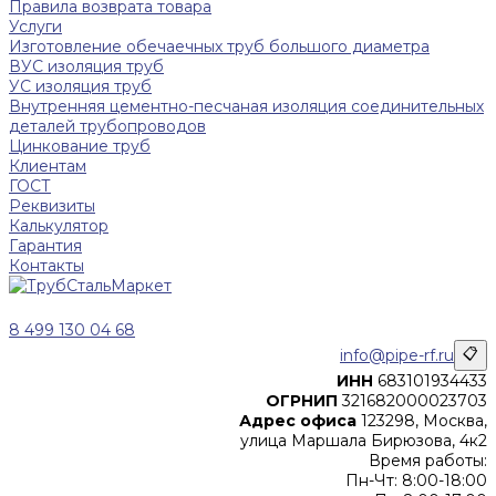
Правила возврата товара
Услуги
Изготовление обечаечных труб большого диаметра
ВУС изоляция труб
УС изоляция труб
Внутренняя цементно-песчаная изоляция соединительных
деталей трубопроводов
Цинкование труб
Клиентам
ГОСТ
Реквизиты
Калькулятор
Гарантия
Контакты
8 499 130 04 68
info@pipe-rf.ru
📋
ИНН
683101934433
ОГРНИП
321682000023703
Адрес офиса
123298, Москва,
улица Маршала Бирюзова, 4к2
Время работы:
Пн-Чт: 8:00-18:00