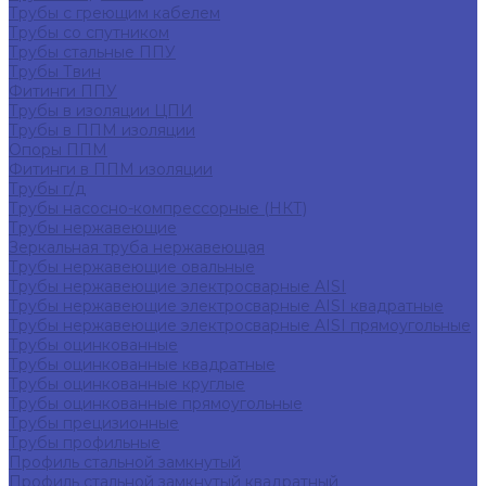
Трубы с греющим кабелем
Трубы со спутником
Трубы стальные ППУ
Трубы Твин
Фитинги ППУ
Трубы в изоляции ЦПИ
Трубы в ППМ изоляции
Опоры ППМ
Фитинги в ППМ изоляции
Трубы г/д
Трубы насосно-компрессорные (НКТ)
Трубы нержавеющие
Зеркальная труба нержавеющая
Трубы нержавеющие овальные
Трубы нержавеющие электросварные AISI
Трубы нержавеющие электросварные AISI квадратные
Трубы нержавеющие электросварные AISI прямоугольные
Трубы оцинкованные
Трубы оцинкованные квадратные
Трубы оцинкованные круглые
Трубы оцинкованные прямоугольные
Трубы прецизионные
Трубы профильные
Профиль стальной замкнутый
Профиль стальной замкнутый квадратный