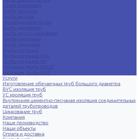
Медь, бронза, латунь
Труба бронзовая
Труба латунная
Труба медная
Молибденовая труба
Труба магниевая
Труба медно-никелевая
Труба никелевая
Труба титановая
Трубы чугунные
Трубы чугунные SML
Трубы чугунные ЧК
Чугунные трубы ВЧШГ
Чугунные трубы ЧНР
Услуги
Изготовление обечаечных труб большого диаметра
ВУС изоляция труб
УС изоляция труб
Внутренняя цементно-песчаная изоляция соединительных
деталей трубопроводов
Цинкование труб
Компания
Наше производство
Наши объекты
Оплата и доставка