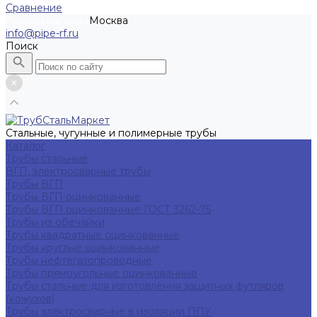
Сравнение
Москва
Рассчитать заказ
info@pipe-rf.ru
Поиск
Стальные, чугунные и полимерные трубы
Каталог
Трубы стальные
ВГП, электросварные трубы
Трубы ВГП
Трубы ВГП оцинкованные
Трубы ВГП оцинкованные ГОСТ 3262-75
Трубы из обечайки
Трубы квадратные оцинкованные
Трубы круглые оцинкованные
Трубы нефтегазопроводные
Трубы прямоугольные оцинкованные
Трубы стальные для изготовления защитных футляров
(кожухов)
Трубы электросварные в изоляции ППУ