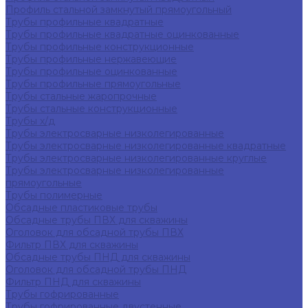
Профиль стальной замкнутый прямоугольный
Трубы профильные квадратные
Трубы профильные квадратные оцинкованные
Трубы профильные конструкционные
Трубы профильные нержавеющие
Трубы профильные оцинкованные
Трубы профильные прямоугольные
Трубы стальные жаропрочные
Трубы стальные конструкционные
Трубы х/д
Трубы электросварные низколегированные
Трубы электросварные низколегированные квадратные
Трубы электросварные низколегированные круглые
Трубы электросварные низколегированные
прямоугольные
Трубы полимерные
Обсадные пластиковые трубы
Обсадные трубы ПВХ для скважины
Оголовок для обсадной трубы ПВХ
Фильтр ПВХ для скважины
Обсадные трубы ПНД для скважины
Оголовок для обсадной трубы ПНД
Фильтр ПНД для скважины
Трубы гофрированные
Трубы гофрированные двустенные