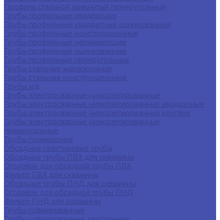
Профиль стальной замкнутый прямоугольный
Трубы профильные квадратные
Трубы профильные квадратные оцинкованные
Трубы профильные конструкционные
Трубы профильные нержавеющие
Трубы профильные оцинкованные
Трубы профильные прямоугольные
Трубы стальные жаропрочные
Трубы стальные конструкционные
Трубы х/д
Трубы электросварные низколегированные
Трубы электросварные низколегированные квадратные
Трубы электросварные низколегированные круглые
Трубы электросварные низколегированные
прямоугольные
Трубы полимерные
Обсадные пластиковые трубы
Обсадные трубы ПВХ для скважины
Оголовок для обсадной трубы ПВХ
Фильтр ПВХ для скважины
Обсадные трубы ПНД для скважины
Оголовок для обсадной трубы ПНД
Фильтр ПНД для скважины
Трубы гофрированные
Трубы гофрированные двустенные