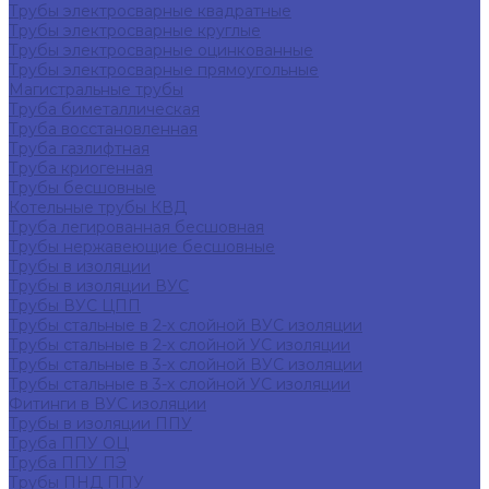
Трубы электросварные квадратные
Трубы электросварные круглые
Трубы электросварные оцинкованные
Трубы электросварные прямоугольные
Магистральные трубы
Труба биметаллическая
Труба восстановленная
Труба газлифтная
Труба криогенная
Трубы бесшовные
Котельные трубы КВД
Труба легированная бесшовная
Трубы нержавеющие бесшовные
Трубы в изоляции
Трубы в изоляции ВУС
Трубы ВУС ЦПП
Трубы стальные в 2-х слойной ВУС изоляции
Трубы стальные в 2-х слойной УС изоляции
Трубы стальные в 3-х слойной ВУС изоляции
Трубы стальные в 3-х слойной УС изоляции
Фитинги в ВУС изоляции
Трубы в изоляции ППУ
Труба ППУ ОЦ
Труба ППУ ПЭ
Трубы ПНД ППУ