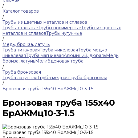
Главная
/
Каталог товаров
/
Трубы из цветных металлов и сплавов
Трубы стальные
Трубы полимерные
Трубы из цветных
металлов и сплавов
Трубы чугунные
/
Медь, бронза, латунь
Труба титановая
Труба никелевая
Труба медно-
никелевая
Труба магниевая
Алюминий, дюраль
Медь,
бронза, латунь
Молибденовая труба
/
Труба бронзовая
Труба латунная
Труба медная
Труба бронзовая
/
Бронзовая труба 155х40 БрАЖМц10-3-1.5
Бронзовая труба 155х40
БрАЖМц10-3-1.5
Бронзовая труба 155х40 БрАЖМц10-3-1.5
В наличии