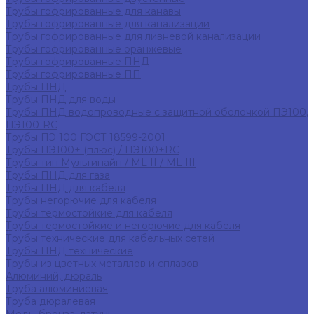
Трубы гофрированные для канавы
Трубы гофрированные для канализации
Трубы гофрированные для ливневой канализации
Трубы гофрированные оранжевые
Трубы гофрированные ПНД
Трубы гофрированные ПП
Трубы ПНД
Трубы ПНД для воды
Трубы ПНД водопроводные с защитной оболочкой ПЭ100,
ПЭ100-RC
Трубы ПЭ 100 ГОСТ 18599-2001
Трубы ПЭ100+ (плюс) / ПЭ100+RC
Трубы тип Мультипайп / ML II / ML III
Трубы ПНД для газа
Трубы ПНД для кабеля
Трубы негорючие для кабеля
Трубы термостойкие для кабеля
Трубы термостойкие и негорючие для кабеля
Трубы технические для кабельных сетей
Трубы ПНД технические
Трубы из цветных металлов и сплавов
Алюминий, дюраль
Труба алюминиевая
Труба дюралевая