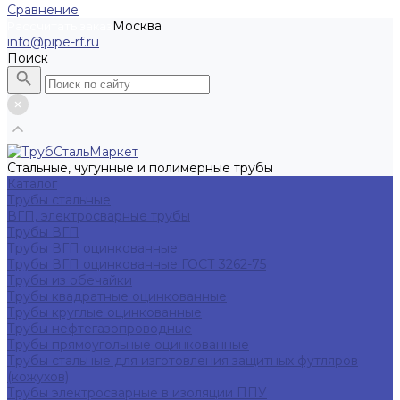
Сравнение
Москва
Рассчитать заказ
info@pipe-rf.ru
Поиск
Стальные, чугунные и полимерные трубы
Каталог
Трубы стальные
ВГП, электросварные трубы
Трубы ВГП
Трубы ВГП оцинкованные
Трубы ВГП оцинкованные ГОСТ 3262-75
Трубы из обечайки
Трубы квадратные оцинкованные
Трубы круглые оцинкованные
Трубы нефтегазопроводные
Трубы прямоугольные оцинкованные
Трубы стальные для изготовления защитных футляров
(кожухов)
Трубы электросварные в изоляции ППУ