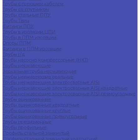
Трубы с греющим кабелем
Трубы со спутником
Трубы стальные ППУ
Трубы Твин
Фитинги ППУ
Трубы в изоляции ЦПИ
Трубы в ППМ изоляции
Опоры ППМ
Фитинги в ППМ изоляции
Трубы г/д
Трубы насосно-компрессорные (НКТ)
Трубы нержавеющие
Зеркальная труба нержавеющая
Трубы нержавеющие овальные
Трубы нержавеющие электросварные AISI
Трубы нержавеющие электросварные AISI квадратные
Трубы нержавеющие электросварные AISI прямоугольные
Трубы оцинкованные
Трубы оцинкованные квадратные
Трубы оцинкованные круглые
Трубы оцинкованные прямоугольные
Трубы прецизионные
Трубы профильные
Профиль стальной замкнутый
Профиль стальной замкнутый квадратный