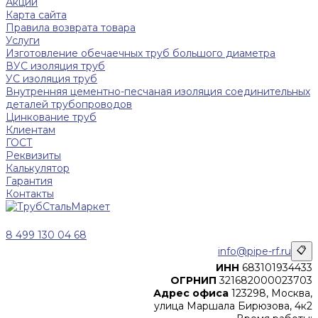
Акции
Карта сайта
Правила возврата товара
Услуги
Изготовление обечаечных труб большого диаметра
ВУС изоляция труб
УС изоляция труб
Внутренняя цементно-песчаная изоляция соединительных
деталей трубопроводов
Цинкование труб
Клиентам
ГОСТ
Реквизиты
Калькулятор
Гарантия
Контакты
8 499 130 04 68
info@pipe-rf.ru
📋
ИНН
683101934433
ОГРНИП
321682000023703
Адрес офиса
123298, Москва,
улица Маршала Бирюзова, 4к2