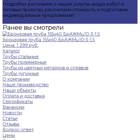
Подробно расскажем о наших услугах, видах работ и
типовых проектах, рассчитаем стоимость и подготовим
индивидуальное предложение!
Задать вопрос
Ранее вы смотрели
Бронзовая труба 155х40 БрАЖМц10-3-1.5
Цена: 1 299 руб.
Каталог
Трубы стальные
Трубы полимерные
Трубы из цветных металлов и сплавов
Трубы чугунные
О компании
Наше производство
Наши объекты
Оплата и доставка
Сертификаты
Вакансии
Новости
Статьи
Отзывы
Вопрос-ответ
Цены