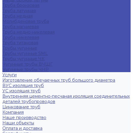
Медь, бронза, латунь
Труба бронзовая
Труба латунная
Труба медная
Молибденовая труба
Труба магниевая
Труба медно-никелевая
Труба никелевая
Труба титановая
Трубы чугунные
Трубы чугунные SML
Трубы чугунные ЧК
Чугунные трубы ВЧШГ
Чугунные трубы ЧНР
Услуги
Изготовление обечаечных труб большого диаметра
ВУС изоляция труб
УС изоляция труб
Внутренняя цементно-песчаная изоляция соединительных
деталей трубопроводов
Цинкование труб
Компания
Наше производство
Наши объекты
Оплата и доставка