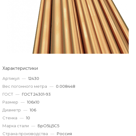
Характеристики
Артикул
—
12430
Вес погонного метра
—
0.008448
ГОСТ
—
ГОСТ 24301-93
Размер
—
106х10
Диаметр
—
106
Стенка
—
10
Марка стали
—
БрО5Ц5С5
Страна производства
—
Россия