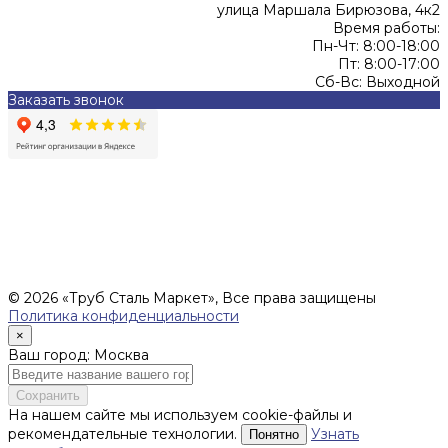
улица Маршала Бирюзова, 4к2
Время работы:
Пн-Чт: 8:00-18:00
Пт: 8:00-17:00
Сб-Вс: Выходной
Заказать звонок
Цены, указанные на сайте, не являются офертой (в
соответствии со ст.435 ГК РФ), и не влекут за собой
обязательств ИП Денисов Александр Николаевич по
заключению Договора. Окончательная стоимость и сроки
поставки уточняются после составления Спецификации и
фиксируются в Счете на оплату, а также Спецификации на
поставку товара.
© 2026 «Труб Сталь Маркет», Все права защищены
Политика конфиденциальности
×
Ваш город: Москва
Сохранить
На нашем сайте мы используем cookie-файлы и
рекомендательные технологии.
Узнать
Понятно