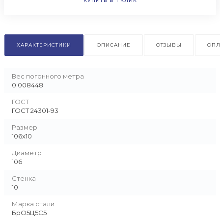
КУПИТЬ В 1 КЛИК
ХАРАКТЕРИСТИКИ
ОПИСАНИЕ
ОТЗЫВЫ
ОПЛ
Вес погонного метра
0.008448
ГОСТ
ГОСТ 24301-93
Размер
106х10
Диаметр
106
Стенка
10
Марка стали
БрО5Ц5С5