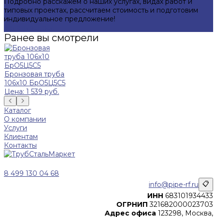
Подробно расскажем о наших услугах, видах работ и
типовых проектах, рассчитаем стоимость и подготовим
индивидуальное предложение!
Задать вопрос
Ранее вы смотрели
Бронзовая труба
106х10 БрО5Ц5С5
Цена: 1 539 руб.
Каталог
О компании
Услуги
Клиентам
Контакты
8 499 130 04 68
info@pipe-rf.ru
📋
ИНН
683101934433
ОГРНИП
321682000023703
Адрес офиса
123298, Москва,