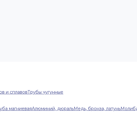
ов и сплавов
Трубы чугунные
уба магниевая
Алюминий, дюраль
Медь, бронза, латунь
Молибд