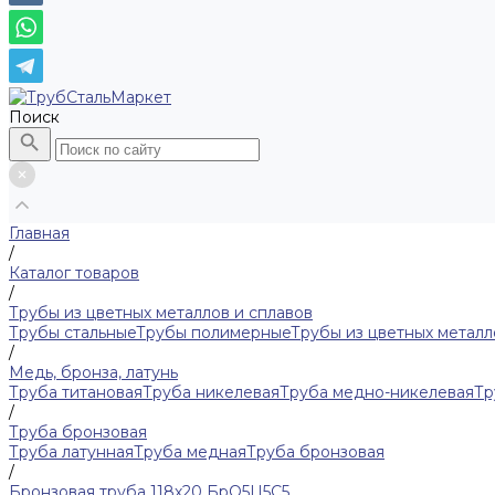
Поиск
Главная
/
Каталог товаров
/
Трубы из цветных металлов и сплавов
Трубы стальные
Трубы полимерные
Трубы из цветных металл
/
Медь, бронза, латунь
Труба титановая
Труба никелевая
Труба медно-никелевая
Тр
/
Труба бронзовая
Труба латунная
Труба медная
Труба бронзовая
/
Бронзовая труба 118х20 БрО5Ц5С5