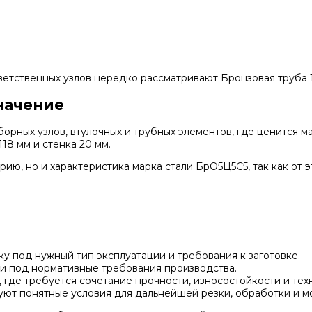
етственных узлов нередко рассматривают Бронзовая труба 
начение
ных узлов, втулочных и трубных элементов, где ценится ма
18 мм и стенка 20 мм.
ю, но и характеристика марка стали БрО5Ц5С5, так как от э
у под нужный тип эксплуатации и требования к заготовке.
и под нормативные требования производства.
 где требуется сочетание прочности, износостойкости и тех
руют понятные условия для дальнейшей резки, обработки и м