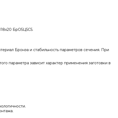
118х20 БрО5Ц5С5.
териал Бронза и стабильность параметров сечения. При
того параметра зависит характер применения заготовки в
нологичности.
онтажа.