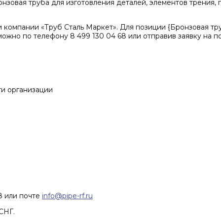
онзовая труба для изготовления деталей, элементов трения,
 компании «Труб Сталь Маркет». Для позиции {Бронзовая т
можно по телефону 8 499 130 04 68 или отправив заявку на поч
ти организации
68 или почте
info@pipe-rf.ru
СНГ.