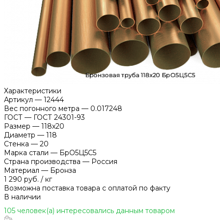
Характеристики
Артикул
—
12444
Вес погонного метра
—
0.017248
ГОСТ
—
ГОСТ 24301-93
Размер
—
118х20
Диаметр
—
118
Стенка
—
20
Марка стали
—
БрО5Ц5С5
Страна производства
—
Россия
Материал
—
Бронза
1 290 руб.
/
кг
Возможна поставка товара с оплатой по факту
В наличии
105 человек(а) интересовались данным товаром