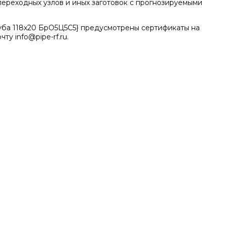
 переходных узлов и иных заготовок с прогнозируемыми
руба 118х20 БрО5Ц5С5} предусмотрены сертификаты на
ту info@pipe-rf.ru.