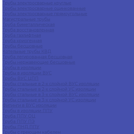
Трубы электросварные круглые
Трубы электросварные оцинкованные
Трубы электросварные прямоугольные
Магистральные трубы
Труба биметаллическая
Труба восстановленная
Труба газлифтная
Труба криогенная
Трубы бесшовные
Котельные трубы КВД
Труба легированная бесшовная
Трубы нержавеющие бесшовные
Трубы в изоляции
Трубы в изоляции ВУС
Трубы ВУС ЦПП
Трубы стальные в 2-х слойной ВУС изоляции
Трубы стальные в 2-х слойной УС изоляции
Трубы стальные в 3-х слойной ВУС изоляции
Трубы стальные в 3-х слойной УС изоляции
Фитинги в ВУС изоляции
Трубы в изоляции ППУ
Труба ППУ ОЦ
Труба ППУ ПЭ
Трубы ПНД ППУ
Трубы с греющим кабелем