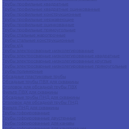
Трубы профильные квадратные
Трубы профильные квадратные оцинкованные
Трубы профильные конструкционные
Трубы профильные нержавеющие
Трубы профильные оцинкованные
Трубы профильные прямоугольные
Трубы стальные жаропрочные
Трубы стальные конструкционные
Трубы х/д
Трубы электросварные низколегированные
Трубы электросварные низколегированные квадратные
Трубы электросварные низколегированные круглые
Трубы электросварные низколегированные прямоугольные
Трубы полимерные
Обсадные пластиковые трубы
Обсадные трубы ПВХ для скважины
Оголовок для обсадной трубы ПВХ
Фильтр ПВХ для скважины
Обсадные трубы ПНД для скважины
Оголовок для обсадной трубы ПНД
Фильтр ПНД для скважины
Трубы гофрированные
Трубы гофрированные двустенные
Трубы гофрированные для канавы
Трубы гофрированные для канализации