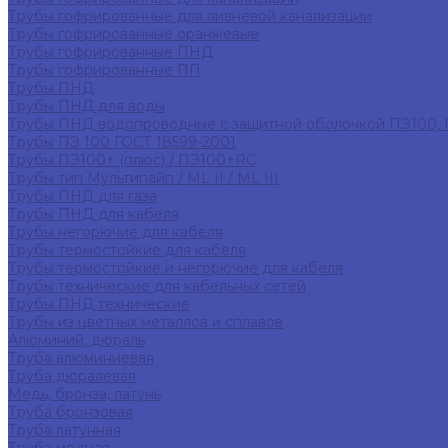
Трубы гофрированные для ливневой канализации
Трубы гофрированные оранжевые
Трубы гофрированные ПНД
Трубы гофрированные ПП
Трубы ПНД
Трубы ПНД для воды
Трубы ПНД водопроводные с защитной оболочкой ПЭ100,
Трубы ПЭ 100 ГОСТ 18599-2001
Трубы ПЭ100+ (плюс) / ПЭ100+RC
Трубы тип Мультипайп / ML II / ML III
Трубы ПНД для газа
Трубы ПНД для кабеля
Трубы негорючие для кабеля
Трубы термостойкие для кабеля
Трубы термостойкие и негорючие для кабеля
Трубы технические для кабельных сетей
Трубы ПНД технические
Трубы из цветных металлов и сплавов
Алюминий, дюраль
Труба алюминиевая
Труба дюралевая
Медь, бронза, латунь
Труба бронзовая
Труба латунная