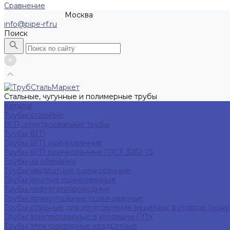
Сравнение
Москва
Рассчитать заказ
info@pipe-rf.ru
Поиск
Стальные, чугунные и полимерные трубы
Каталог
Трубы стальные
ВГП, электросварные трубы
Трубы ВГП
Трубы ВГП оцинкованные
Трубы ВГП оцинкованные ГОСТ 3262-75
Трубы из обечайки
Трубы квадратные оцинкованные
Трубы круглые оцинкованные
Трубы нефтегазопроводные
Трубы прямоугольные оцинкованные
Трубы стальные для изготовления защитных футляров (кожу
Трубы электросварные в изоляции ППУ
Трубы электросварные квадратные