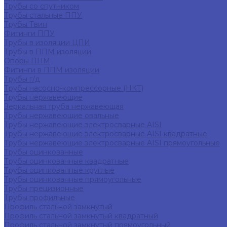
Трубы со спутником
Трубы стальные ППУ
Трубы Твин
Фитинги ППУ
Трубы в изоляции ЦПИ
Трубы в ППМ изоляции
Опоры ППМ
Фитинги в ППМ изоляции
Трубы г/д
Трубы насосно-компрессорные (НКТ)
Трубы нержавеющие
Зеркальная труба нержавеющая
Трубы нержавеющие овальные
Трубы нержавеющие электросварные AISI
Трубы нержавеющие электросварные AISI квадратные
Трубы нержавеющие электросварные AISI прямоугольные
Трубы оцинкованные
Трубы оцинкованные квадратные
Трубы оцинкованные круглые
Трубы оцинкованные прямоугольные
Трубы прецизионные
Трубы профильные
Профиль стальной замкнутый
Профиль стальной замкнутый квадратный
Профиль стальной замкнутый прямоугольный