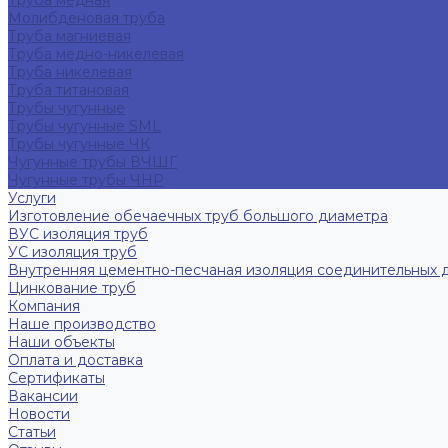
Труба медная
Молибденовая труба
Труба магниевая
Труба медно-никелевая
Труба никелевая
Труба титановая
Трубы чугунные
Трубы чугунные SML
Трубы чугунные ЧК
Чугунные трубы ВЧШГ
Чугунные трубы ЧНР
Услуги
Изготовление обечаечных труб большого диаметра
ВУС изоляция труб
УС изоляция труб
Внутренняя цементно-песчаная изоляция соединительных 
Цинкование труб
Компания
Наше производство
Наши объекты
Оплата и доставка
Сертификаты
Вакансии
Новости
Статьи