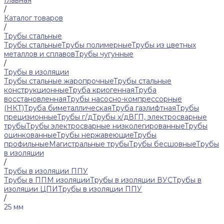
Главная
/
Каталог товаров
/
Трубы стальные
Трубы стальные
Трубы полимерные
Трубы из цветных
металлов и сплавов
Трубы чугунные
/
Трубы в изоляции
Трубы стальные жаропрочные
Трубы стальные
конструкционные
Труба криогенная
Труба
восстановленная
Трубы насосно-компрессорные
(НКТ)
Труба биметаллическая
Труба газлифтная
Трубы
прецизионные
Трубы г/д
Трубы х/д
ВГП, электросварные
трубы
Трубы электросварные низколегированные
Трубы
оцинкованные
Трубы нержавеющие
Трубы
профильные
Магистральные трубы
Трубы бесшовные
Трубы
в изоляции
/
Трубы в изоляции ППУ
Трубы в ППМ изоляции
Трубы в изоляции ВУС
Трубы в
изоляции ЦПИ
Трубы в изоляции ППУ
/
25 мм