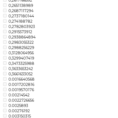
0,2617166592
0,2651138989
0,2687117294
0,2737180144
0,274188782
0,2782803923
0,2915573912
0,2938864894
0,2983055322
0,2988256229
0,3128064956
0,3299407419
0,3473325988
0,3633653242
0,3661633052
0.0016640568
0.0017202816
0.0019570176
0.00214542
0.0022726656
0.0025893
0.00276192
0.003150315