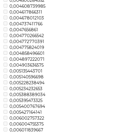
0,004500284352
0,004608739985
0,004617866311
0,004678012103
0,004737411766
0,0047656861
0,004770266542
0,004772770391
0,004775824019
0,004858496601
0,004897222071
0,004903636575
0,005135443701
0,005140596698
0,005228238494
0,005234232653
0,005388389034
0,005395473325
0,005400767694
0,005427164141
0,006002757322
0,006004755375
0,006011839667