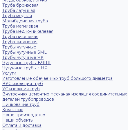
Медь, бронза, латунь
Труба бронзовая
Труба латунная
Труба медная
Молибденовая труба
Труба магниевая
Труба медно-никелевая
Труба никелевая
Труба титановая
Трубы чугунные
Трубы чугунные SML
Трубы чугунные ЧК
Чугунные трубы ВЧШГ
Чугунные трубы ЧНР
Услуги
Изготовление обечаечных труб большого диаметра
ВУС изоляция труб
УС изоляция труб
Внутренняя цементно-песчаная изоляция соединительных
деталей трубопроводов
Цинкование труб
Компания
Наше производство
Наши объекты
Оплата и доставка