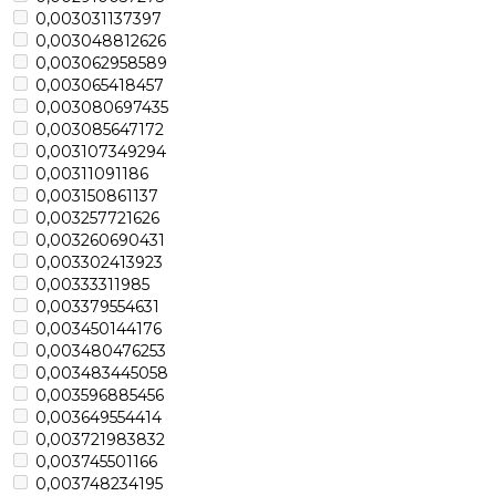
0,003031137397
0,003048812626
0,003062958589
0,003065418457
0,003080697435
0,003085647172
0,003107349294
0,00311091186
0,003150861137
0,003257721626
0,003260690431
0,003302413923
0,00333311985
0,003379554631
0,003450144176
0,003480476253
0,003483445058
0,003596885456
0,003649554414
0,003721983832
0,003745501166
0,003748234195