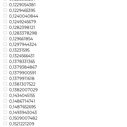
0,1229054381
0,1229465395
0,1240040844
0,1249245679
0,1282398121
0,1283378298
0,129661854
0,1297944324
0,13231595
0,1324566431
0,1378331365
0,1379384867
0,1379900591
0,1379911618
0,1381307522
0,1382007029
0,1434045155
0,1486714741
0,1487652695
0,1493943043
0,1509007482
0,1521221209