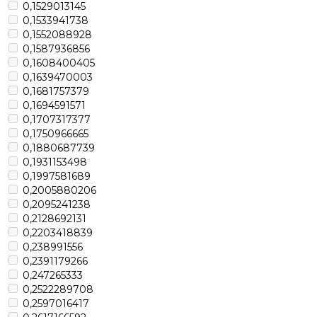
0,1529013145
0,1533941738
0,1552088928
0,1587936856
0,1608400405
0,1639470003
0,1681757379
0,1694591571
0,1707317377
0,1750966665
0,1880687739
0,1931153498
0,1997581689
0,2005880206
0,2095241238
0,2128692131
0,2203418839
0,238991556
0,2391179266
0,247265333
0,2522289708
0,2597016417