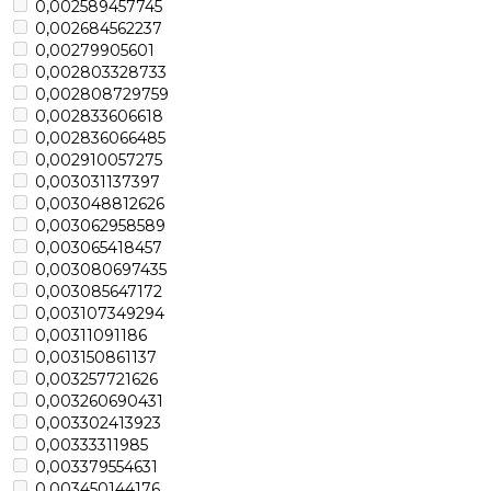
0,002589457745
0,002684562237
0,00279905601
0,002803328733
0,002808729759
0,002833606618
0,002836066485
0,002910057275
0,003031137397
0,003048812626
0,003062958589
0,003065418457
0,003080697435
0,003085647172
0,003107349294
0,00311091186
0,003150861137
0,003257721626
0,003260690431
0,003302413923
0,00333311985
0,003379554631
0,003450144176