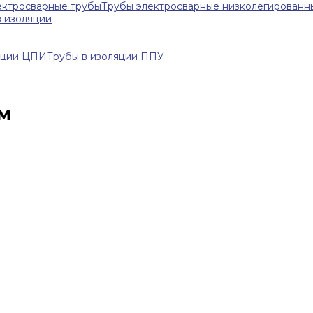
ектросварные трубы
Трубы электросварные низколегированн
в изоляции
яции ЦПИ
Трубы в изоляции ППУ
мм