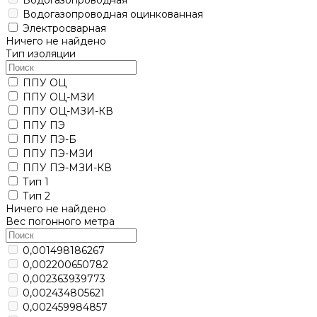
Водогазопроводная оцинкованная
Электросварная
Ничего не найдено
Тип изоляции
ППУ ОЦ
ППУ ОЦ-МЗИ
ППУ ОЦ-МЗИ-КВ
ППУ ПЭ
ППУ ПЭ-Б
ППУ ПЭ-МЗИ
ППУ ПЭ-МЗИ-КВ
Тип 1
Тип 2
Ничего не найдено
Вес погонного метра
0,001498186267
0,002200650782
0,002363939773
0,002434805621
0,002459984857