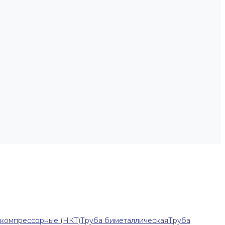
-компрессорные (НКТ)
Труба биметаллическая
Труба