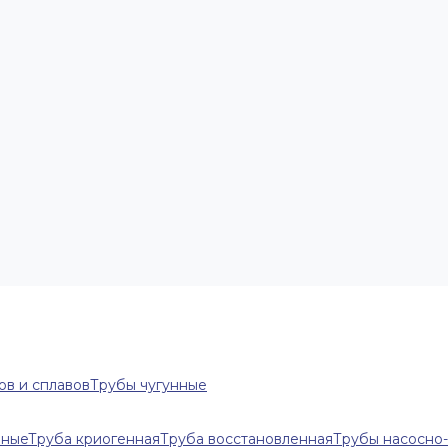
ов и сплавов
Трубы чугунные
нные
Труба криогенная
Труба восстановленная
Трубы насосно