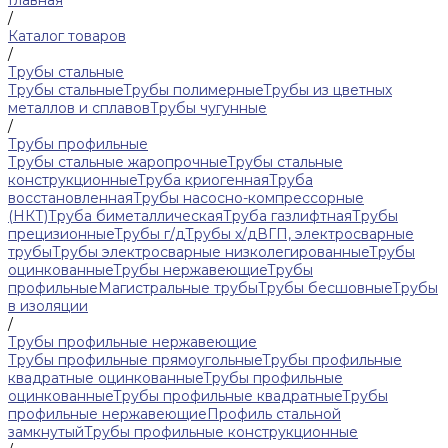
Главная
/
Каталог товаров
/
Трубы стальные
Трубы стальные
Трубы полимерные
Трубы из цветных
металлов и сплавов
Трубы чугунные
/
Трубы профильные
Трубы стальные жаропрочные
Трубы стальные
конструкционные
Труба криогенная
Труба
восстановленная
Трубы насосно-компрессорные
(НКТ)
Труба биметаллическая
Труба газлифтная
Трубы
прецизионные
Трубы г/д
Трубы х/д
ВГП, электросварные
трубы
Трубы электросварные низколегированные
Трубы
оцинкованные
Трубы нержавеющие
Трубы
профильные
Магистральные трубы
Трубы бесшовные
Трубы
в изоляции
/
Трубы профильные нержавеющие
Трубы профильные прямоугольные
Трубы профильные
квадратные оцинкованные
Трубы профильные
оцинкованные
Трубы профильные квадратные
Трубы
профильные нержавеющие
Профиль стальной
замкнутый
Трубы профильные конструкционные