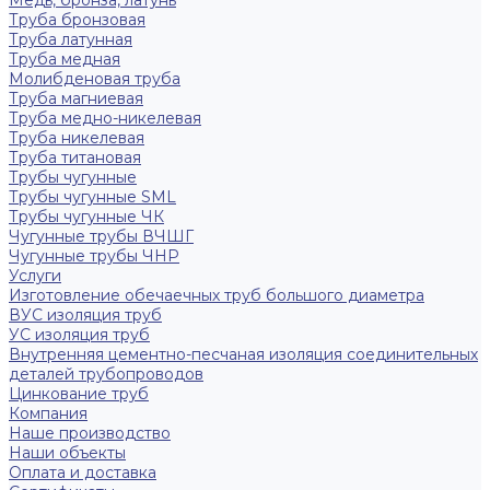
Медь, бронза, латунь
Труба бронзовая
Труба латунная
Труба медная
Молибденовая труба
Труба магниевая
Труба медно-никелевая
Труба никелевая
Труба титановая
Трубы чугунные
Трубы чугунные SML
Трубы чугунные ЧК
Чугунные трубы ВЧШГ
Чугунные трубы ЧНР
Услуги
Изготовление обечаечных труб большого диаметра
ВУС изоляция труб
УС изоляция труб
Внутренняя цементно-песчаная изоляция соединительных
деталей трубопроводов
Цинкование труб
Компания
Наше производство
Наши объекты
Оплата и доставка