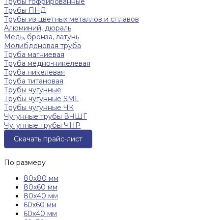
Трубы гофрированные
Трубы ПНД
Трубы из цветных металлов и сплавов
Алюминий, дюраль
Медь, бронза, латунь
Молибденовая труба
Труба магниевая
Труба медно-никелевая
Труба никелевая
Труба титановая
Трубы чугунные
Трубы чугунные SML
Трубы чугунные ЧК
Чугунные трубы ВЧШГ
Чугунные трубы ЧНР
Скачать прайс-лист
По размеру
80х80 мм
80х60 мм
80х40 мм
60х60 мм
60х40 мм