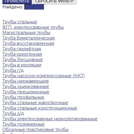
ПРИМЕНИТЬ
СБРОСИТЬ ФИЛЬТР
Найдено:
Показать
Трубы стальные
ВГП, электросварные трубы
Магистральные трубы
Труба биметаллическая
Труба восстановленная
Труба газлифтная
Труба криогенная
Трубы бесшовные
Трубы в изоляции
Трубы г/д
Трубы насосно-компрессорные (НКТ)
Трубы нержавеющие
Трубы оцинкованные
Трубы прецизионные
Трубы профильные
Трубы стальные жаропрочные
Трубы стальные конструкционные
Трубы х/д
Трубы электросварные низколегированные
Трубы полимерные
Обсадные пластиковые трубы