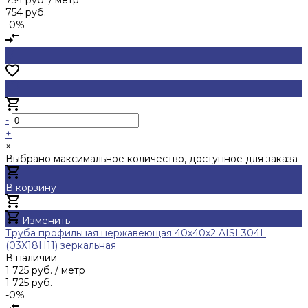
754 руб.
-0%
-
+
×
Выбрано максимальное количество, доступное для заказа
В корзину
Добавлено
Изменить
Труба профильная нержавеющая 40х40х2 AISI 304L
(03Х18Н11) зеркальная
В наличии
1 725 руб.
/ метр
1 725 руб.
-0%