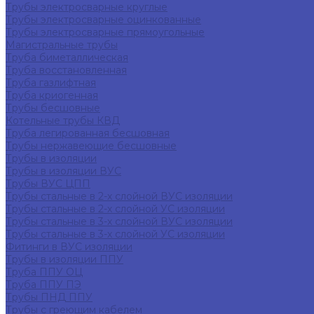
Трубы электросварные круглые
Трубы электросварные оцинкованные
Трубы электросварные прямоугольные
Магистральные трубы
Труба биметаллическая
Труба восстановленная
Труба газлифтная
Труба криогенная
Трубы бесшовные
Котельные трубы КВД
Труба легированная бесшовная
Трубы нержавеющие бесшовные
Трубы в изоляции
Трубы в изоляции ВУС
Трубы ВУС ЦПП
Трубы стальные в 2-х слойной ВУС изоляции
Трубы стальные в 2-х слойной УС изоляции
Трубы стальные в 3-х слойной ВУС изоляции
Трубы стальные в 3-х слойной УС изоляции
Фитинги в ВУС изоляции
Трубы в изоляции ППУ
Труба ППУ ОЦ
Труба ППУ ПЭ
Трубы ПНД ППУ
Трубы с греющим кабелем