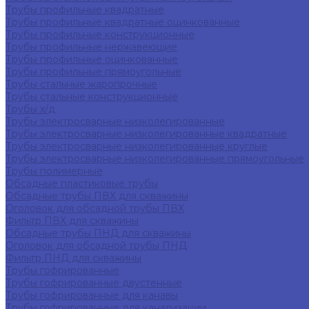
Трубы профильные квадратные
Трубы профильные квадратные оцинкованные
Трубы профильные конструкционные
Трубы профильные нержавеющие
Трубы профильные оцинкованные
Трубы профильные прямоугольные
Трубы стальные жаропрочные
Трубы стальные конструкционные
Трубы х/д
Трубы электросварные низколегированные
Трубы электросварные низколегированные квадратные
Трубы электросварные низколегированные круглые
Трубы электросварные низколегированные прямоугольные
Трубы полимерные
Обсадные пластиковые трубы
Обсадные трубы ПВХ для скважины
Оголовок для обсадной трубы ПВХ
Фильтр ПВХ для скважины
Обсадные трубы ПНД для скважины
Оголовок для обсадной трубы ПНД
Фильтр ПНД для скважины
Трубы гофрированные
Трубы гофрированные двустенные
Трубы гофрированные для канавы
Трубы гофрированные для канализации