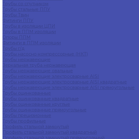
Трубы со спутником
Трубы стальные ППУ
Трубы Твин
Фитинги ППУ
Трубы в изоляции ЦПИ
Трубы в ППМ изоляции
Опоры ППМ
Фитинги в ППМ изоляции
Трубы г/д
Трубы насосно-компрессорные (НКТ)
Трубы нержавеющие
Зеркальная труба нержавеющая
Трубы нержавеющие овальные
Трубы нержавеющие электросварные AISI
Трубы нержавеющие электросварные AISI квадратные
Трубы нержавеющие электросварные AISI прямоугольные
Трубы оцинкованные
Трубы оцинкованные квадратные
Трубы оцинкованные круглые
Трубы оцинкованные прямоугольные
Трубы прецизионные
Трубы профильные
Профиль стальной замкнутый
Профиль стальной замкнутый квадратный
Профиль стальной замкнутый прямоугольный