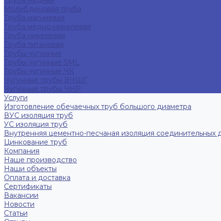
Труба медная
Молибденовая труба
Труба магниевая
Труба медно-никелевая
Труба никелевая
Труба титановая
Трубы чугунные
Трубы чугунные SML
Трубы чугунные ЧК
Чугунные трубы ВЧШГ
Чугунные трубы ЧНР
Услуги
Изготовление обечаечных труб большого диаметра
ВУС изоляция труб
УС изоляция труб
Внутренняя цементно-песчаная изоляция соединительных 
Цинкование труб
Компания
Наше производство
Наши объекты
Оплата и доставка
Сертификаты
Вакансии
Новости
Статьи