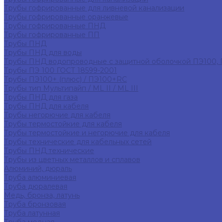
Трубы гофрированные для ливневой канализации
Трубы гофрированные оранжевые
Трубы гофрированные ПНД
Трубы гофрированные ПП
Трубы ПНД
Трубы ПНД для воды
Трубы ПНД водопроводные с защитной оболочкой ПЭ100,
Трубы ПЭ 100 ГОСТ 18599-2001
Трубы ПЭ100+ (плюс) / ПЭ100+RC
Трубы тип Мультипайп / ML II / ML III
Трубы ПНД для газа
Трубы ПНД для кабеля
Трубы негорючие для кабеля
Трубы термостойкие для кабеля
Трубы термостойкие и негорючие для кабеля
Трубы технические для кабельных сетей
Трубы ПНД технические
Трубы из цветных металлов и сплавов
Алюминий, дюраль
Труба алюминиевая
Труба дюралевая
Медь, бронза, латунь
Труба бронзовая
Труба латунная