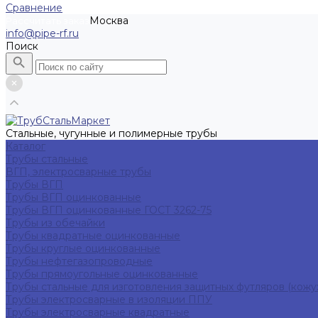
Сравнение
Москва
Рассчитать заказ
info@pipe-rf.ru
Поиск
Стальные, чугунные и полимерные трубы
Каталог
Трубы стальные
ВГП, электросварные трубы
Трубы ВГП
Трубы ВГП оцинкованные
Трубы ВГП оцинкованные ГОСТ 3262-75
Трубы из обечайки
Трубы квадратные оцинкованные
Трубы круглые оцинкованные
Трубы нефтегазопроводные
Трубы прямоугольные оцинкованные
Трубы стальные для изготовления защитных футляров (кожу
Трубы электросварные в изоляции ППУ
Трубы электросварные квадратные