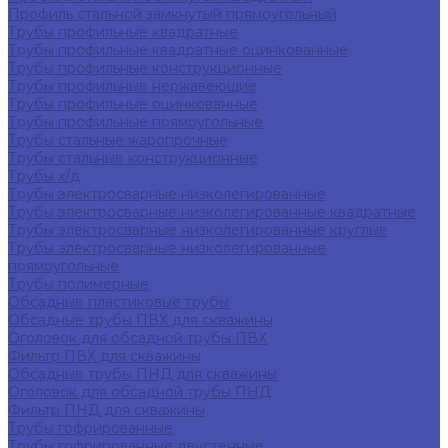
Профиль стальной замкнутый прямоугольный
Трубы профильные квадратные
Трубы профильные квадратные оцинкованные
Трубы профильные конструкционные
Трубы профильные нержавеющие
Трубы профильные оцинкованные
Трубы профильные прямоугольные
Трубы стальные жаропрочные
Трубы стальные конструкционные
Трубы х/д
Трубы электросварные низколегированные
Трубы электросварные низколегированные квадратные
Трубы электросварные низколегированные круглые
Трубы электросварные низколегированные
прямоугольные
Трубы полимерные
Обсадные пластиковые трубы
Обсадные трубы ПВХ для скважины
Оголовок для обсадной трубы ПВХ
Фильтр ПВХ для скважины
Обсадные трубы ПНД для скважины
Оголовок для обсадной трубы ПНД
Фильтр ПНД для скважины
Трубы гофрированные
Трубы гофрированные двустенные