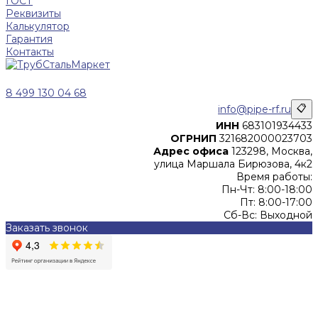
ГОСТ
Реквизиты
Калькулятор
Гарантия
Контакты
8 499 130 04 68
info@pipe-rf.ru
📋
ИНН
683101934433
ОГРНИП
321682000023703
Адрес офиса
123298, Москва,
улица Маршала Бирюзова, 4к2
Время работы:
Пн-Чт: 8:00-18:00
Пт: 8:00-17:00
Сб-Вс: Выходной
Заказать звонок
Цены, указанные на сайте, не являются офертой (в
соответствии со ст.435 ГК РФ), и не влекут за собой
обязательств ИП Денисов Александр Николаевич по
заключению Договора. Окончательная стоимость и сроки