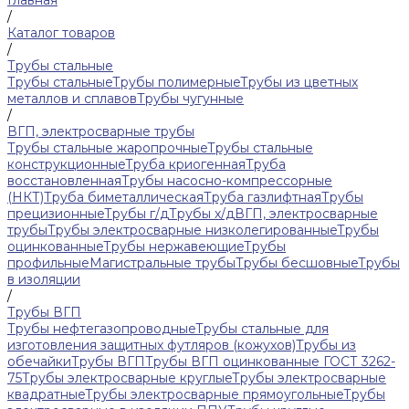
Главная
/
Каталог товаров
/
Трубы стальные
Трубы стальные
Трубы полимерные
Трубы из цветных
металлов и сплавов
Трубы чугунные
/
ВГП, электросварные трубы
Трубы стальные жаропрочные
Трубы стальные
конструкционные
Труба криогенная
Труба
восстановленная
Трубы насосно-компрессорные
(НКТ)
Труба биметаллическая
Труба газлифтная
Трубы
прецизионные
Трубы г/д
Трубы х/д
ВГП, электросварные
трубы
Трубы электросварные низколегированные
Трубы
оцинкованные
Трубы нержавеющие
Трубы
профильные
Магистральные трубы
Трубы бесшовные
Трубы
в изоляции
/
Трубы ВГП
Трубы нефтегазопроводные
Трубы стальные для
изготовления защитных футляров (кожухов)
Трубы из
обечайки
Трубы ВГП
Трубы ВГП оцинкованные ГОСТ 3262-
75
Трубы электросварные круглые
Трубы электросварные
квадратные
Трубы электросварные прямоугольные
Трубы