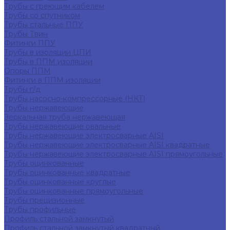
Трубы с греющим кабелем
Трубы со спутником
Трубы стальные ППУ
Трубы Твин
Фитинги ППУ
Трубы в изоляции ЦПИ
Трубы в ППМ изоляции
Опоры ППМ
Фитинги в ППМ изоляции
Трубы г/д
Трубы насосно-компрессорные (НКТ)
Трубы нержавеющие
Зеркальная труба нержавеющая
Трубы нержавеющие овальные
Трубы нержавеющие электросварные AISI
Трубы нержавеющие электросварные AISI квадратные
Трубы нержавеющие электросварные AISI прямоугольные
Трубы оцинкованные
Трубы оцинкованные квадратные
Трубы оцинкованные круглые
Трубы оцинкованные прямоугольные
Трубы прецизионные
Трубы профильные
Профиль стальной замкнутый
Профиль стальной замкнутый квадратный