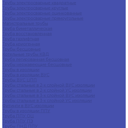
Трубы электросварные квадратные
Трубы электросварные круглые
Трубы электросварные оцинкованные
Трубы электросварные прямоугольные
Магистральные трубы
Труба биметаллическая
Труба восстановленная
Труба газлифтная
Труба криогенная
Трубы бесшовные
Котельные трубы КВД
Труба легированная бесшовная
Трубы нержавеющие бесшовные
Трубы в изоляции
Трубы в изоляции ВУС
Трубы ВУС ЦПП
Трубы стальные в 2-х слойной ВУС изоляции
Трубы стальные в 2-х слойной УС изоляции
Трубы стальные в 3-х слойной ВУС изоляции
Трубы стальные в 3-х слойной УС изоляции
Фитинги в ВУС изоляции
Трубы в изоляции ППУ
Труба ППУ ОЦ
Труба ППУ ПЭ
Трубы ПНД ППУ