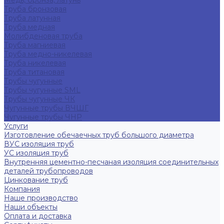
Медь, бронза, латунь
Труба бронзовая
Труба латунная
Труба медная
Молибденовая труба
Труба магниевая
Труба медно-никелевая
Труба никелевая
Труба титановая
Трубы чугунные
Трубы чугунные SML
Трубы чугунные ЧК
Чугунные трубы ВЧШГ
Чугунные трубы ЧНР
Услуги
Изготовление обечаечных труб большого диаметра
ВУС изоляция труб
УС изоляция труб
Внутренняя цементно-песчаная изоляция соединительных
деталей трубопроводов
Цинкование труб
Компания
Наше производство
Наши объекты
Оплата и доставка