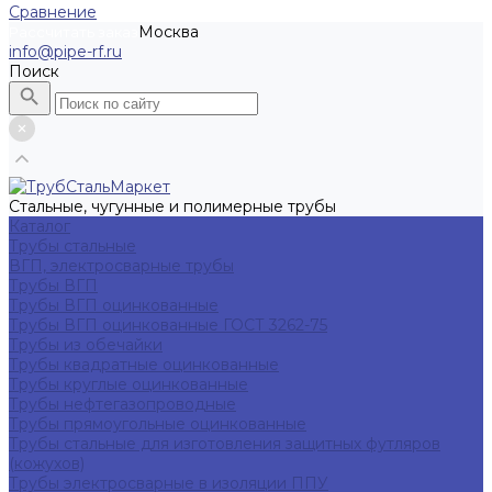
Сравнение
Москва
Рассчитать заказ
info@pipe-rf.ru
Поиск
Стальные, чугунные и полимерные трубы
Каталог
Трубы стальные
ВГП, электросварные трубы
Трубы ВГП
Трубы ВГП оцинкованные
Трубы ВГП оцинкованные ГОСТ 3262-75
Трубы из обечайки
Трубы квадратные оцинкованные
Трубы круглые оцинкованные
Трубы нефтегазопроводные
Трубы прямоугольные оцинкованные
Трубы стальные для изготовления защитных футляров
(кожухов)
Трубы электросварные в изоляции ППУ