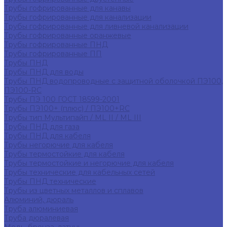
Трубы гофрированные для канавы
Трубы гофрированные для канализации
Трубы гофрированные для ливневой канализации
Трубы гофрированные оранжевые
Трубы гофрированные ПНД
Трубы гофрированные ПП
Трубы ПНД
Трубы ПНД для воды
Трубы ПНД водопроводные с защитной оболочкой ПЭ100,
ПЭ100-RC
Трубы ПЭ 100 ГОСТ 18599-2001
Трубы ПЭ100+ (плюс) / ПЭ100+RC
Трубы тип Мультипайп / ML II / ML III
Трубы ПНД для газа
Трубы ПНД для кабеля
Трубы негорючие для кабеля
Трубы термостойкие для кабеля
Трубы термостойкие и негорючие для кабеля
Трубы технические для кабельных сетей
Трубы ПНД технические
Трубы из цветных металлов и сплавов
Алюминий, дюраль
Труба алюминиевая
Труба дюралевая