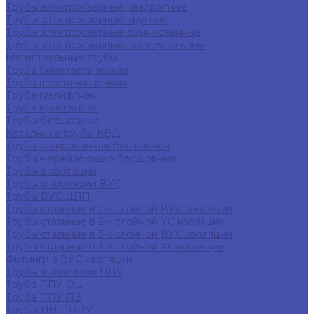
Трубы электросварные квадратные
Трубы электросварные круглые
Трубы электросварные оцинкованные
Трубы электросварные прямоугольные
Магистральные трубы
Труба биметаллическая
Труба восстановленная
Труба газлифтная
Труба криогенная
Трубы бесшовные
Котельные трубы КВД
Труба легированная бесшовная
Трубы нержавеющие бесшовные
Трубы в изоляции
Трубы в изоляции ВУС
Трубы ВУС ЦПП
Трубы стальные в 2-х слойной ВУС изоляции
Трубы стальные в 2-х слойной УС изоляции
Трубы стальные в 3-х слойной ВУС изоляции
Трубы стальные в 3-х слойной УС изоляции
Фитинги в ВУС изоляции
Трубы в изоляции ППУ
Труба ППУ ОЦ
Труба ППУ ПЭ
Трубы ПНД ППУ