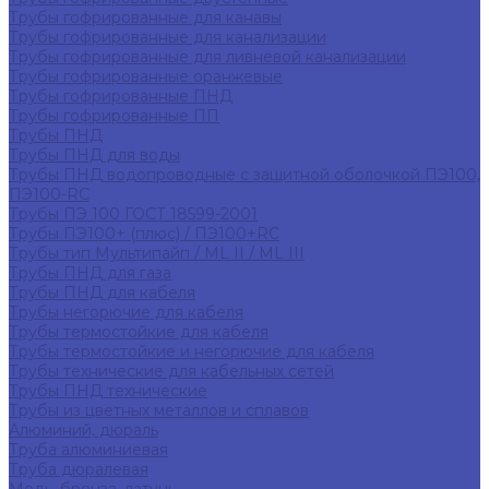
Трубы гофрированные для канавы
Трубы гофрированные для канализации
Трубы гофрированные для ливневой канализации
Трубы гофрированные оранжевые
Трубы гофрированные ПНД
Трубы гофрированные ПП
Трубы ПНД
Трубы ПНД для воды
Трубы ПНД водопроводные с защитной оболочкой ПЭ100,
ПЭ100-RC
Трубы ПЭ 100 ГОСТ 18599-2001
Трубы ПЭ100+ (плюс) / ПЭ100+RC
Трубы тип Мультипайп / ML II / ML III
Трубы ПНД для газа
Трубы ПНД для кабеля
Трубы негорючие для кабеля
Трубы термостойкие для кабеля
Трубы термостойкие и негорючие для кабеля
Трубы технические для кабельных сетей
Трубы ПНД технические
Трубы из цветных металлов и сплавов
Алюминий, дюраль
Труба алюминиевая
Труба дюралевая