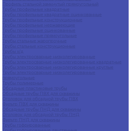
Профиль стальной замкнутый прямоугольный
Трубы профильные квадратные
Трубы профильные квадратные оцинкованные
Трубы профильные конструкционные
Трубы профильные нержавеющие
Трубы профильные оцинкованные
Трубы профильные прямоугольные
Трубы стальные жаропрочные
Трубы стальные конструкционные
Трубы х/д
Трубы электросварные низколегированные
Трубы электросварные низколегированные квадратные
Трубы электросварные низколегированные круглые
Трубы электросварные низколегированные
прямоугольные
Трубы полимерные
Обсадные пластиковые трубы
Обсадные трубы ПВХ для скважины
Оголовок для обсадной трубы ПВХ
Фильтр ПВХ для скважины
Обсадные трубы ПНД для скважины
Оголовок для обсадной трубы ПНД
Фильтр ПНД для скважины
Трубы гофрированные
Трубы гофрированные двустенные