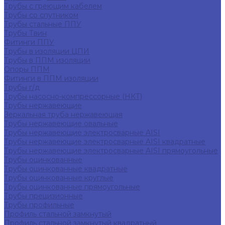
Трубы с греющим кабелем
Трубы со спутником
Трубы стальные ППУ
Трубы Твин
Фитинги ППУ
Трубы в изоляции ЦПИ
Трубы в ППМ изоляции
Опоры ППМ
Фитинги в ППМ изоляции
Трубы г/д
Трубы насосно-компрессорные (НКТ)
Трубы нержавеющие
Зеркальная труба нержавеющая
Трубы нержавеющие овальные
Трубы нержавеющие электросварные AISI
Трубы нержавеющие электросварные AISI квадратные
Трубы нержавеющие электросварные AISI прямоугольные
Трубы оцинкованные
Трубы оцинкованные квадратные
Трубы оцинкованные круглые
Трубы оцинкованные прямоугольные
Трубы прецизионные
Трубы профильные
Профиль стальной замкнутый
Профиль стальной замкнутый квадратный