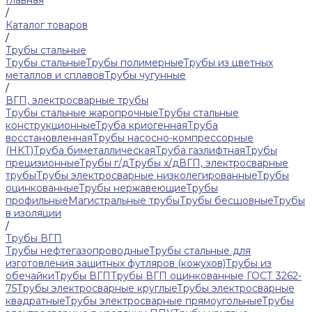
Главная
/
Каталог товаров
/
Трубы стальные
Трубы стальные
Трубы полимерные
Трубы из цветных
металлов и сплавов
Трубы чугунные
/
ВГП, электросварные трубы
Трубы стальные жаропрочные
Трубы стальные
конструкционные
Труба криогенная
Труба
восстановленная
Трубы насосно-компрессорные
(НКТ)
Труба биметаллическая
Труба газлифтная
Трубы
прецизионные
Трубы г/д
Трубы х/д
ВГП, электросварные
трубы
Трубы электросварные низколегированные
Трубы
оцинкованные
Трубы нержавеющие
Трубы
профильные
Магистральные трубы
Трубы бесшовные
Трубы
в изоляции
/
Трубы ВГП
Трубы нефтегазопроводные
Трубы стальные для
изготовления защитных футляров (кожухов)
Трубы из
обечайки
Трубы ВГП
Трубы ВГП оцинкованные ГОСТ 3262-
75
Трубы электросварные круглые
Трубы электросварные
квадратные
Трубы электросварные прямоугольные
Трубы