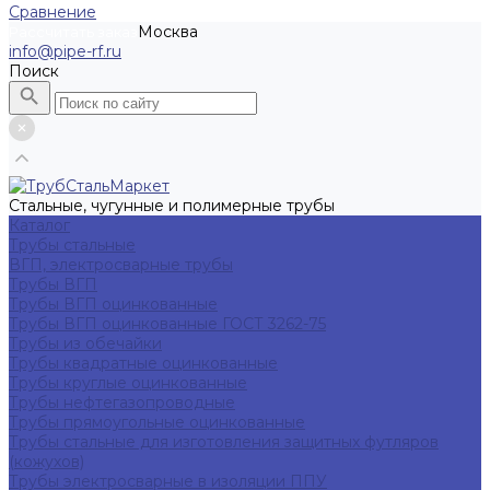
Сравнение
Москва
Рассчитать заказ
info@pipe-rf.ru
Поиск
Стальные, чугунные и полимерные трубы
Каталог
Трубы стальные
ВГП, электросварные трубы
Трубы ВГП
Трубы ВГП оцинкованные
Трубы ВГП оцинкованные ГОСТ 3262-75
Трубы из обечайки
Трубы квадратные оцинкованные
Трубы круглые оцинкованные
Трубы нефтегазопроводные
Трубы прямоугольные оцинкованные
Трубы стальные для изготовления защитных футляров
(кожухов)
Трубы электросварные в изоляции ППУ