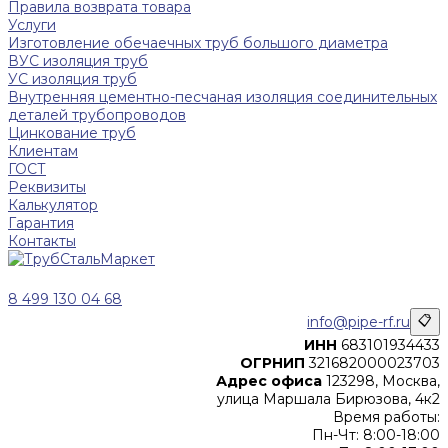
Правила возврата товара
Услуги
Изготовление обечаечных труб большого диаметра
ВУС изоляция труб
УС изоляция труб
Внутренняя цементно-песчаная изоляция соединительных
деталей трубопроводов
Цинкование труб
Клиентам
ГОСТ
Реквизиты
Калькулятор
Гарантия
Контакты
8 499 130 04 68
info@pipe-rf.ru
📋
ИНН
683101934433
ОГРНИП
321682000023703
Адрес офиса
123298, Москва,
улица Маршала Бирюзова, 4к2
Время работы:
Пн-Чт: 8:00-18:00