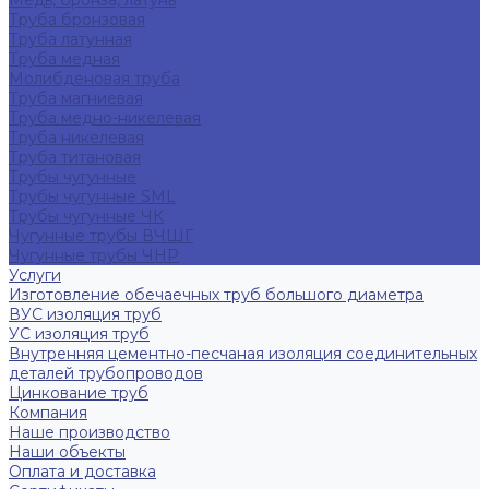
Медь, бронза, латунь
Труба бронзовая
Труба латунная
Труба медная
Молибденовая труба
Труба магниевая
Труба медно-никелевая
Труба никелевая
Труба титановая
Трубы чугунные
Трубы чугунные SML
Трубы чугунные ЧК
Чугунные трубы ВЧШГ
Чугунные трубы ЧНР
Услуги
Изготовление обечаечных труб большого диаметра
ВУС изоляция труб
УС изоляция труб
Внутренняя цементно-песчаная изоляция соединительных
деталей трубопроводов
Цинкование труб
Компания
Наше производство
Наши объекты
Оплата и доставка