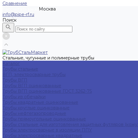
Сравнение
Москва
Рассчитать заказ
info@pipe-rf.ru
Поиск
Стальные, чугунные и полимерные трубы
Каталог
Трубы стальные
ВГП, электросварные трубы
Трубы ВГП
Трубы ВГП оцинкованные
Трубы ВГП оцинкованные ГОСТ 3262-75
Трубы из обечайки
Трубы квадратные оцинкованные
Трубы круглые оцинкованные
Трубы нефтегазопроводные
Трубы прямоугольные оцинкованные
Трубы стальные для изготовления защитных футляров (кожу
Трубы электросварные в изоляции ППУ
Трубы электросварные квадратные