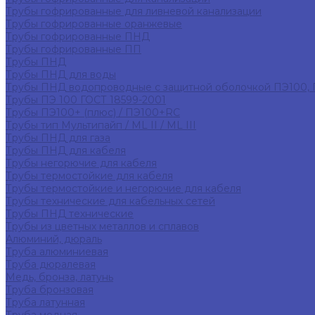
Трубы гофрированные для ливневой канализации
Трубы гофрированные оранжевые
Трубы гофрированные ПНД
Трубы гофрированные ПП
Трубы ПНД
Трубы ПНД для воды
Трубы ПНД водопроводные с защитной оболочкой ПЭ100,
Трубы ПЭ 100 ГОСТ 18599-2001
Трубы ПЭ100+ (плюс) / ПЭ100+RC
Трубы тип Мультипайп / ML II / ML III
Трубы ПНД для газа
Трубы ПНД для кабеля
Трубы негорючие для кабеля
Трубы термостойкие для кабеля
Трубы термостойкие и негорючие для кабеля
Трубы технические для кабельных сетей
Трубы ПНД технические
Трубы из цветных металлов и сплавов
Алюминий, дюраль
Труба алюминиевая
Труба дюралевая
Медь, бронза, латунь
Труба бронзовая
Труба латунная