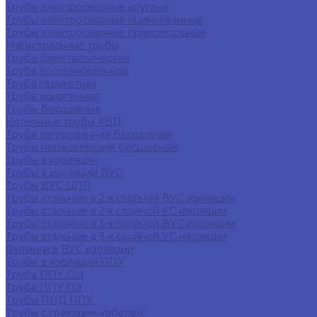
Трубы электросварные круглые
Трубы электросварные оцинкованные
Трубы электросварные прямоугольные
Магистральные трубы
Труба биметаллическая
Труба восстановленная
Труба газлифтная
Труба криогенная
Трубы бесшовные
Котельные трубы КВД
Труба легированная бесшовная
Трубы нержавеющие бесшовные
Трубы в изоляции
Трубы в изоляции ВУС
Трубы ВУС ЦПП
Трубы стальные в 2-х слойной ВУС изоляции
Трубы стальные в 2-х слойной УС изоляции
Трубы стальные в 3-х слойной ВУС изоляции
Трубы стальные в 3-х слойной УС изоляции
Фитинги в ВУС изоляции
Трубы в изоляции ППУ
Труба ППУ ОЦ
Труба ППУ ПЭ
Трубы ПНД ППУ
Трубы с греющим кабелем