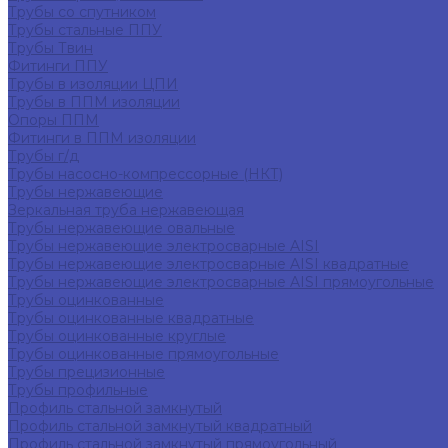
Трубы со спутником
Трубы стальные ППУ
Трубы Твин
Фитинги ППУ
Трубы в изоляции ЦПИ
Трубы в ППМ изоляции
Опоры ППМ
Фитинги в ППМ изоляции
Трубы г/д
Трубы насосно-компрессорные (НКТ)
Трубы нержавеющие
Зеркальная труба нержавеющая
Трубы нержавеющие овальные
Трубы нержавеющие электросварные AISI
Трубы нержавеющие электросварные AISI квадратные
Трубы нержавеющие электросварные AISI прямоугольные
Трубы оцинкованные
Трубы оцинкованные квадратные
Трубы оцинкованные круглые
Трубы оцинкованные прямоугольные
Трубы прецизионные
Трубы профильные
Профиль стальной замкнутый
Профиль стальной замкнутый квадратный
Профиль стальной замкнутый прямоугольный