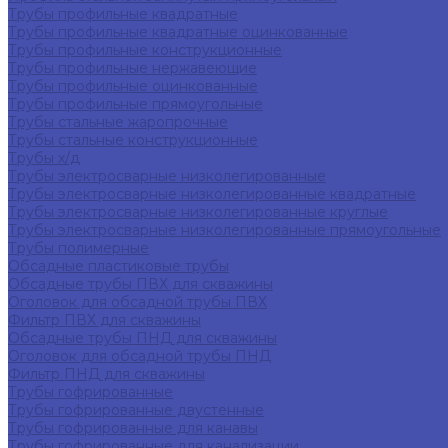
Трубы профильные квадратные
Трубы профильные квадратные оцинкованные
Трубы профильные конструкционные
Трубы профильные нержавеющие
Трубы профильные оцинкованные
Трубы профильные прямоугольные
Трубы стальные жаропрочные
Трубы стальные конструкционные
Трубы х/д
Трубы электросварные низколегированные
Трубы электросварные низколегированные квадратные
Трубы электросварные низколегированные круглые
Трубы электросварные низколегированные прямоугольные
Трубы полимерные
Обсадные пластиковые трубы
Обсадные трубы ПВХ для скважины
Оголовок для обсадной трубы ПВХ
Фильтр ПВХ для скважины
Обсадные трубы ПНД для скважины
Оголовок для обсадной трубы ПНД
Фильтр ПНД для скважины
Трубы гофрированные
Трубы гофрированные двустенные
Трубы гофрированные для канавы
Трубы гофрированные для канализации