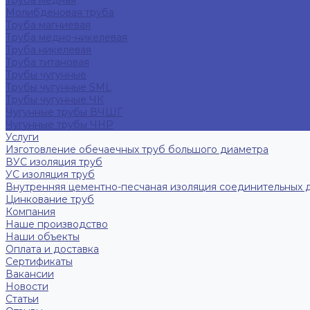
Труба медная
Молибденовая труба
Труба магниевая
Труба медно-никелевая
Труба никелевая
Труба титановая
Трубы чугунные
Трубы чугунные SML
Трубы чугунные ЧК
Чугунные трубы ВЧШГ
Чугунные трубы ЧНР
Услуги
Изготовление обечаечных труб большого диаметра
ВУС изоляция труб
УС изоляция труб
Внутренняя цементно-песчаная изоляция соединительных 
Цинкование труб
Компания
Наше производство
Наши объекты
Оплата и доставка
Сертификаты
Вакансии
Новости
Статьи