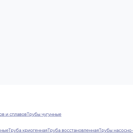
ов и сплавов
Трубы чугунные
нные
Труба криогенная
Труба восстановленная
Трубы насосно