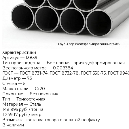
Характеристики
Артикул
—
13839
Тип производства
—
Бесшовная горячедеформированная
Вес погонного метра
—
0.008384
ГОСТ
—
ГОСТ 8731-74, ГОСТ 8732-78, ГОСТ 550-75, ГОСТ 994
Диаметр
—
73
Стенка
—
5
Марка стали
—
Ст20
Покрытие
—
без покрытия
Тип
—
Тонкостенная
Материал
—
Сталь
148 995 руб.
/
тонна
1 249.17 руб.
/
метр
Возможна поставка товара с оплатой по факту
В наличии