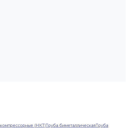
-компрессорные (НКТ)
Труба биметаллическая
Труба