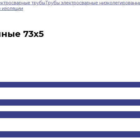
ектросварные трубы
Трубы электросварные низколегированн
в изоляции
ные 73х5