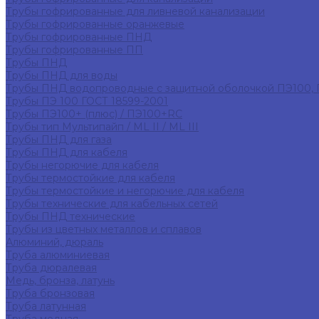
Трубы гофрированные для ливневой канализации
Трубы гофрированные оранжевые
Трубы гофрированные ПНД
Трубы гофрированные ПП
Трубы ПНД
Трубы ПНД для воды
Трубы ПНД водопроводные с защитной оболочкой ПЭ100,
Трубы ПЭ 100 ГОСТ 18599-2001
Трубы ПЭ100+ (плюс) / ПЭ100+RC
Трубы тип Мультипайп / ML II / ML III
Трубы ПНД для газа
Трубы ПНД для кабеля
Трубы негорючие для кабеля
Трубы термостойкие для кабеля
Трубы термостойкие и негорючие для кабеля
Трубы технические для кабельных сетей
Трубы ПНД технические
Трубы из цветных металлов и сплавов
Алюминий, дюраль
Труба алюминиевая
Труба дюралевая
Медь, бронза, латунь
Труба бронзовая
Труба латунная