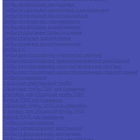
Трубы профильные квадратные
Трубы профильные квадратные оцинкованные
Трубы профильные конструкционные
Трубы профильные нержавеющие
Трубы профильные оцинкованные
Трубы профильные прямоугольные
Трубы стальные жаропрочные
Трубы стальные конструкционные
Трубы х/д
Трубы электросварные низколегированные
Трубы электросварные низколегированные квадратные
Трубы электросварные низколегированные круглые
Трубы электросварные низколегированные прямоугольные
Трубы полимерные
Обсадные пластиковые трубы
Обсадные трубы ПВХ для скважины
Оголовок для обсадной трубы ПВХ
Фильтр ПВХ для скважины
Обсадные трубы ПНД для скважины
Оголовок для обсадной трубы ПНД
Фильтр ПНД для скважины
Трубы гофрированные
Трубы гофрированные двустенные
Трубы гофрированные для канавы
Трубы гофрированные для канализации