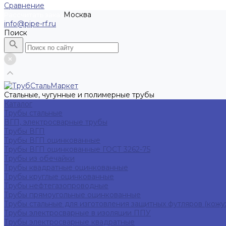
Сравнение
Москва
Рассчитать заказ
info@pipe-rf.ru
Поиск
Стальные, чугунные и полимерные трубы
Каталог
Трубы стальные
ВГП, электросварные трубы
Трубы ВГП
Трубы ВГП оцинкованные
Трубы ВГП оцинкованные ГОСТ 3262-75
Трубы из обечайки
Трубы квадратные оцинкованные
Трубы круглые оцинкованные
Трубы нефтегазопроводные
Трубы прямоугольные оцинкованные
Трубы стальные для изготовления защитных футляров (кожу
Трубы электросварные в изоляции ППУ
Трубы электросварные квадратные