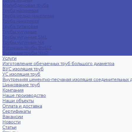
Труба медная
Молибденовая труба
Труба магниевая
Труба медно-никелевая
Труба никелевая
Труба титановая
Трубы чугунные
Трубы чугунные SML
Трубы чугунные ЧК
Чугунные трубы ВЧШГ
Чугунные трубы ЧНР
Услуги
Изготовление обечаечных труб большого диаметра
ВУС изоляция труб
УС изоляция труб
Внутренняя цементно-песчаная изоляция соединительных 
Цинкование труб
Компания
Наше производство
Наши объекты
Оплата и доставка
Сертификаты
Вакансии
Новости
Статьи