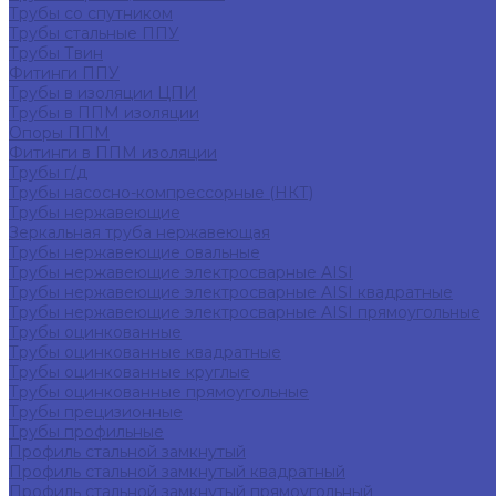
Трубы со спутником
Трубы стальные ППУ
Трубы Твин
Фитинги ППУ
Трубы в изоляции ЦПИ
Трубы в ППМ изоляции
Опоры ППМ
Фитинги в ППМ изоляции
Трубы г/д
Трубы насосно-компрессорные (НКТ)
Трубы нержавеющие
Зеркальная труба нержавеющая
Трубы нержавеющие овальные
Трубы нержавеющие электросварные AISI
Трубы нержавеющие электросварные AISI квадратные
Трубы нержавеющие электросварные AISI прямоугольные
Трубы оцинкованные
Трубы оцинкованные квадратные
Трубы оцинкованные круглые
Трубы оцинкованные прямоугольные
Трубы прецизионные
Трубы профильные
Профиль стальной замкнутый
Профиль стальной замкнутый квадратный
Профиль стальной замкнутый прямоугольный