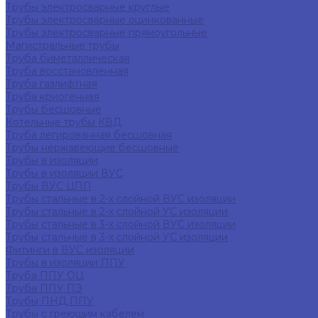
Трубы электросварные круглые
Трубы электросварные оцинкованные
Трубы электросварные прямоугольные
Магистральные трубы
Труба биметаллическая
Труба восстановленная
Труба газлифтная
Труба криогенная
Трубы бесшовные
Котельные трубы КВД
Труба легированная бесшовная
Трубы нержавеющие бесшовные
Трубы в изоляции
Трубы в изоляции ВУС
Трубы ВУС ЦПП
Трубы стальные в 2-х слойной ВУС изоляции
Трубы стальные в 2-х слойной УС изоляции
Трубы стальные в 3-х слойной ВУС изоляции
Трубы стальные в 3-х слойной УС изоляции
Фитинги в ВУС изоляции
Трубы в изоляции ППУ
Труба ППУ ОЦ
Труба ППУ ПЭ
Трубы ПНД ППУ
Трубы с греющим кабелем