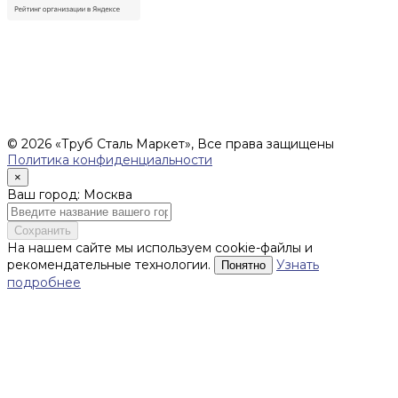
Цены, указанные на сайте, не являются офертой (в
соответствии со ст.435 ГК РФ), и не влекут за собой
обязательств ИП Денисов Александр Николаевич по
заключению Договора. Окончательная стоимость и сроки
поставки уточняются после составления Спецификации и
фиксируются в Счете на оплату, а также Спецификации на
поставку товара.
© 2026 «Труб Сталь Маркет», Все права защищены
Политика конфиденциальности
×
Ваш город: Москва
Сохранить
На нашем сайте мы используем cookie-файлы и
рекомендательные технологии.
Узнать
Понятно
подробнее