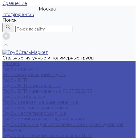
Сравнение
Москва
Рассчитать заказ
info@pipe-rf.ru
Поиск
Стальные, чугунные и полимерные трубы
Каталог
Трубы стальные
ВГП, электросварные трубы
Трубы ВГП
Трубы ВГП оцинкованные
Трубы ВГП оцинкованные ГОСТ 3262-75
Трубы из обечайки
Трубы квадратные оцинкованные
Трубы круглые оцинкованные
Трубы нефтегазопроводные
Трубы прямоугольные оцинкованные
Трубы стальные для изготовления защитных футляров
(кожухов)
Трубы электросварные в изоляции ППУ