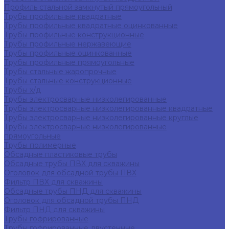
Профиль стальной замкнутый прямоугольный
Трубы профильные квадратные
Трубы профильные квадратные оцинкованные
Трубы профильные конструкционные
Трубы профильные нержавеющие
Трубы профильные оцинкованные
Трубы профильные прямоугольные
Трубы стальные жаропрочные
Трубы стальные конструкционные
Трубы х/д
Трубы электросварные низколегированные
Трубы электросварные низколегированные квадратные
Трубы электросварные низколегированные круглые
Трубы электросварные низколегированные
прямоугольные
Трубы полимерные
Обсадные пластиковые трубы
Обсадные трубы ПВХ для скважины
Оголовок для обсадной трубы ПВХ
Фильтр ПВХ для скважины
Обсадные трубы ПНД для скважины
Оголовок для обсадной трубы ПНД
Фильтр ПНД для скважины
Трубы гофрированные
Трубы гофрированные двустенные