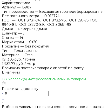
Характеристики
Артикул
—
13987
Тип производства
—
Бесшовная горячедеформированная
Вес погонного метра
—
0.012774
ГОСТ
—
ГОСТ 8731-74, ГОСТ 8732-78, ГОСТ 550-75, ГОСТ
9940-81, ГОСТ 23270-89, ГОСТ 30564-98
Длина
—
немерная длина
Диаметр
—
51
Стенка
—
14
Марка стали
—
Ст20
Покрытие
—
без покрытия
Тип
—
Толстостенная
Материал
—
Сталь
151 305 руб.
/
тонна
1 932.77 руб.
/
метр
Возможна поставка товара с оплатой по факту
В наличии
127 человек(а) интересовались данным товаром
Рассчитать доставку
-
+
×
Выбрано максимальное количество, доступное для заказа