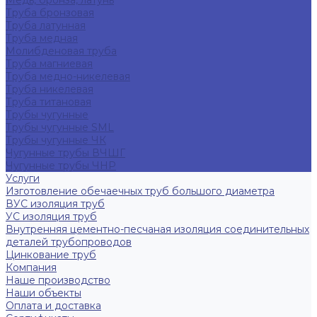
Медь, бронза, латунь
Труба бронзовая
Труба латунная
Труба медная
Молибденовая труба
Труба магниевая
Труба медно-никелевая
Труба никелевая
Труба титановая
Трубы чугунные
Трубы чугунные SML
Трубы чугунные ЧК
Чугунные трубы ВЧШГ
Чугунные трубы ЧНР
Услуги
Изготовление обечаечных труб большого диаметра
ВУС изоляция труб
УС изоляция труб
Внутренняя цементно-песчаная изоляция соединительных
деталей трубопроводов
Цинкование труб
Компания
Наше производство
Наши объекты
Оплата и доставка