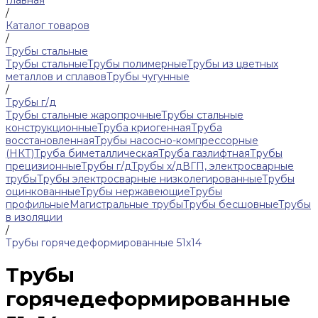
Главная
/
Каталог товаров
/
Трубы стальные
Трубы стальные
Трубы полимерные
Трубы из цветных
металлов и сплавов
Трубы чугунные
/
Трубы г/д
Трубы стальные жаропрочные
Трубы стальные
конструкционные
Труба криогенная
Труба
восстановленная
Трубы насосно-компрессорные
(НКТ)
Труба биметаллическая
Труба газлифтная
Трубы
прецизионные
Трубы г/д
Трубы х/д
ВГП, электросварные
трубы
Трубы электросварные низколегированные
Трубы
оцинкованные
Трубы нержавеющие
Трубы
профильные
Магистральные трубы
Трубы бесшовные
Трубы
в изоляции
/
Трубы горячедеформированные 51х14
Трубы
горячедеформированные