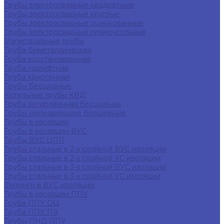
Трубы электросварные квадратные
Трубы электросварные круглые
Трубы электросварные оцинкованные
Трубы электросварные прямоугольные
Магистральные трубы
Труба биметаллическая
Труба восстановленная
Труба газлифтная
Труба криогенная
Трубы бесшовные
Котельные трубы КВД
Труба легированная бесшовная
Трубы нержавеющие бесшовные
Трубы в изоляции
Трубы в изоляции ВУС
Трубы ВУС ЦПП
Трубы стальные в 2-х слойной ВУС изоляции
Трубы стальные в 2-х слойной УС изоляции
Трубы стальные в 3-х слойной ВУС изоляции
Трубы стальные в 3-х слойной УС изоляции
Фитинги в ВУС изоляции
Трубы в изоляции ППУ
Труба ППУ ОЦ
Труба ППУ ПЭ
Трубы ПНД ППУ