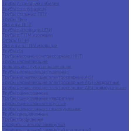
Трубы с греющим кабелем
Трубы со спутником
Трубы стальные ППУ
Трубы Твин
Фитинги ППУ
Трубы в изоляции ЦПИ
Трубы в ППМ изоляции
Опоры ППМ
Фитинги в ППМ изоляции
Трубы г/д
Трубы насосно-компрессорные (НКТ)
Трубы нержавеющие
Зеркальная труба нержавеющая
Трубы нержавеющие овальные
Трубы нержавеющие электросварные AISI
Трубы нержавеющие электросварные AISI квадратные
Трубы нержавеющие электросварные AISI прямоугольные
Трубы оцинкованные
Трубы оцинкованные квадратные
Трубы оцинкованные круглые
Трубы оцинкованные прямоугольные
Трубы прецизионные
Трубы профильные
Профиль стальной замкнутый
Профиль стальной замкнутый квадратный