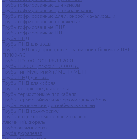
Трубы гофрированные для канавы
Трубы гофрированные для канализации
Трубы гофрированные для ливневой канализации
Трубы гофрированные оранжевые
Трубы гофрированные ПНД
Трубы гофрированные ПП
Трубы ПНД
Трубы ПНД для воды
Трубы ПНД водопроводные с защитной оболочкой ПЭ100,
ПЭ100-RC
Трубы ПЭ 100 ГОСТ 18599-2001
Трубы ПЭ100+ (плюс) / ПЭ100+RC
Трубы тип Мультипайп / ML II / ML III
Трубы ПНД для газа
Трубы ПНД для кабеля
Трубы негорючие для кабеля
Трубы термостойкие для кабеля
Трубы термостойкие и негорючие для кабеля
Трубы технические для кабельных сетей
Трубы ПНД технические
Трубы из цветных металлов и сплавов
Алюминий, дюраль
Труба алюминиевая
Труба дюралевая