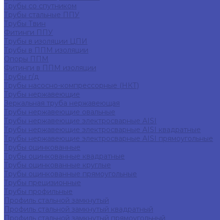
Трубы со спутником
Трубы стальные ППУ
Трубы Твин
Фитинги ППУ
Трубы в изоляции ЦПИ
Трубы в ППМ изоляции
Опоры ППМ
Фитинги в ППМ изоляции
Трубы г/д
Трубы насосно-компрессорные (НКТ)
Трубы нержавеющие
Зеркальная труба нержавеющая
Трубы нержавеющие овальные
Трубы нержавеющие электросварные AISI
Трубы нержавеющие электросварные AISI квадратные
Трубы нержавеющие электросварные AISI прямоугольные
Трубы оцинкованные
Трубы оцинкованные квадратные
Трубы оцинкованные круглые
Трубы оцинкованные прямоугольные
Трубы прецизионные
Трубы профильные
Профиль стальной замкнутый
Профиль стальной замкнутый квадратный
Профиль стальной замкнутый прямоугольный