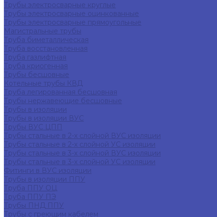
Трубы электросварные круглые
Трубы электросварные оцинкованные
Трубы электросварные прямоугольные
Магистральные трубы
Труба биметаллическая
Труба восстановленная
Труба газлифтная
Труба криогенная
Трубы бесшовные
Котельные трубы КВД
Труба легированная бесшовная
Трубы нержавеющие бесшовные
Трубы в изоляции
Трубы в изоляции ВУС
Трубы ВУС ЦПП
Трубы стальные в 2-х слойной ВУС изоляции
Трубы стальные в 2-х слойной УС изоляции
Трубы стальные в 3-х слойной ВУС изоляции
Трубы стальные в 3-х слойной УС изоляции
Фитинги в ВУС изоляции
Трубы в изоляции ППУ
Труба ППУ ОЦ
Труба ППУ ПЭ
Трубы ПНД ППУ
Трубы с греющим кабелем