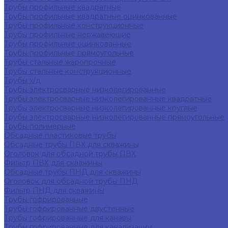
Трубы профильные квадратные
Трубы профильные квадратные оцинкованные
Трубы профильные конструкционные
Трубы профильные нержавеющие
Трубы профильные оцинкованные
Трубы профильные прямоугольные
Трубы стальные жаропрочные
Трубы стальные конструкционные
Трубы х/д
Трубы электросварные низколегированные
Трубы электросварные низколегированные квадратные
Трубы электросварные низколегированные круглые
Трубы электросварные низколегированные прямоугольные
Трубы полимерные
Обсадные пластиковые трубы
Обсадные трубы ПВХ для скважины
Оголовок для обсадной трубы ПВХ
Фильтр ПВХ для скважины
Обсадные трубы ПНД для скважины
Оголовок для обсадной трубы ПНД
Фильтр ПНД для скважины
Трубы гофрированные
Трубы гофрированные двустенные
Трубы гофрированные для канавы
Трубы гофрированные для канализации