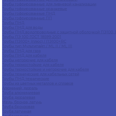
Трубы гофрированные для ливневой канализации
Трубы гофрированные оранжевые
Трубы гофрированные ПНД
Трубы гофрированные ПП
Трубы ПНД
Трубы ПНД для воды
Трубы ПНД водопроводные с защитной оболочкой ПЭ100,
Трубы ПЭ 100 ГОСТ 18599-2001
Трубы ПЭ100+ (плюс) / ПЭ100+RC
Трубы тип Мультипайп / ML II / ML III
Трубы ПНД для газа
Трубы ПНД для кабеля
Трубы негорючие для кабеля
Трубы термостойкие для кабеля
Трубы термостойкие и негорючие для кабеля
Трубы технические для кабельных сетей
Трубы ПНД технические
Трубы из цветных металлов и сплавов
Алюминий, дюраль
Труба алюминиевая
Труба дюралевая
Медь, бронза, латунь
Труба бронзовая
Труба латунная