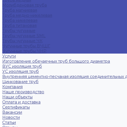
Труба медная
Молибденовая труба
Труба магниевая
Труба медно-никелевая
Труба никелевая
Труба титановая
Трубы чугунные
Трубы чугунные SML
Трубы чугунные ЧК
Чугунные трубы ВЧШГ
Чугунные трубы ЧНР
Услуги
Изготовление обечаечных труб большого диаметра
ВУС изоляция труб
УС изоляция труб
Внутренняя цементно-песчаная изоляция соединительных 
Цинкование труб
Компания
Наше производство
Наши объекты
Оплата и доставка
Сертификаты
Вакансии
Новости
Статьи