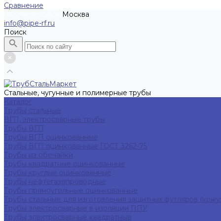
Сравнение
Москва
Рассчитать заказ
info@pipe-rf.ru
Поиск
Стальные, чугунные и полимерные трубы
Каталог
Трубы стальные
ВГП, электросварные трубы
Трубы ВГП
Трубы ВГП оцинкованные
Трубы ВГП оцинкованные ГОСТ 3262-75
Трубы из обечайки
Трубы квадратные оцинкованные
Трубы круглые оцинкованные
Трубы нефтегазопроводные
Трубы прямоугольные оцинкованные
Трубы стальные для изготовления защитных футляров (кожу
Трубы электросварные в изоляции ППУ
Трубы электросварные квадратные