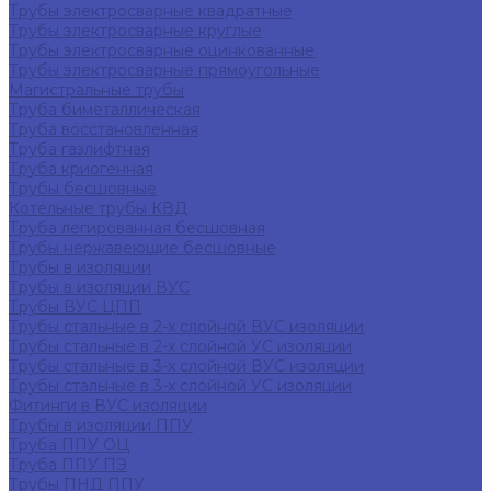
Трубы электросварные квадратные
Трубы электросварные круглые
Трубы электросварные оцинкованные
Трубы электросварные прямоугольные
Магистральные трубы
Труба биметаллическая
Труба восстановленная
Труба газлифтная
Труба криогенная
Трубы бесшовные
Котельные трубы КВД
Труба легированная бесшовная
Трубы нержавеющие бесшовные
Трубы в изоляции
Трубы в изоляции ВУС
Трубы ВУС ЦПП
Трубы стальные в 2-х слойной ВУС изоляции
Трубы стальные в 2-х слойной УС изоляции
Трубы стальные в 3-х слойной ВУС изоляции
Трубы стальные в 3-х слойной УС изоляции
Фитинги в ВУС изоляции
Трубы в изоляции ППУ
Труба ППУ ОЦ
Труба ППУ ПЭ
Трубы ПНД ППУ