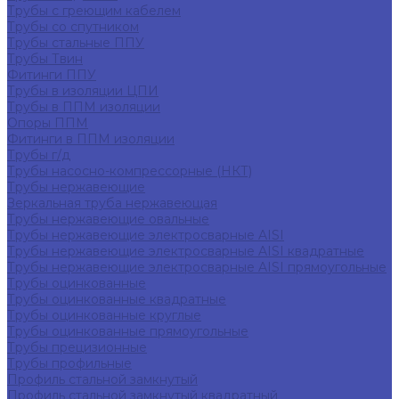
Трубы с греющим кабелем
Трубы со спутником
Трубы стальные ППУ
Трубы Твин
Фитинги ППУ
Трубы в изоляции ЦПИ
Трубы в ППМ изоляции
Опоры ППМ
Фитинги в ППМ изоляции
Трубы г/д
Трубы насосно-компрессорные (НКТ)
Трубы нержавеющие
Зеркальная труба нержавеющая
Трубы нержавеющие овальные
Трубы нержавеющие электросварные AISI
Трубы нержавеющие электросварные AISI квадратные
Трубы нержавеющие электросварные AISI прямоугольные
Трубы оцинкованные
Трубы оцинкованные квадратные
Трубы оцинкованные круглые
Трубы оцинкованные прямоугольные
Трубы прецизионные
Трубы профильные
Профиль стальной замкнутый
Профиль стальной замкнутый квадратный