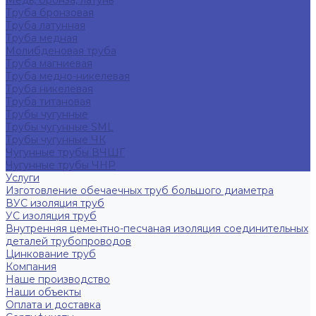
Медь, бронза, латунь
Труба бронзовая
Труба латунная
Труба медная
Молибденовая труба
Труба магниевая
Труба медно-никелевая
Труба никелевая
Труба титановая
Трубы чугунные
Трубы чугунные SML
Трубы чугунные ЧК
Чугунные трубы ВЧШГ
Чугунные трубы ЧНР
Услуги
Изготовление обечаечных труб большого диаметра
ВУС изоляция труб
УС изоляция труб
Внутренняя цементно-песчаная изоляция соединительных
деталей трубопроводов
Цинкование труб
Компания
Наше производство
Наши объекты
Оплата и доставка