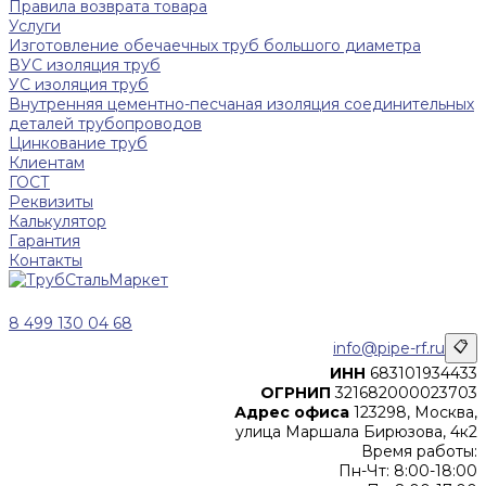
Правила возврата товара
Услуги
Изготовление обечаечных труб большого диаметра
ВУС изоляция труб
УС изоляция труб
Внутренняя цементно-песчаная изоляция соединительных
деталей трубопроводов
Цинкование труб
Клиентам
ГОСТ
Реквизиты
Калькулятор
Гарантия
Контакты
8 499 130 04 68
info@pipe-rf.ru
📋
ИНН
683101934433
ОГРНИП
321682000023703
Адрес офиса
123298, Москва,
улица Маршала Бирюзова, 4к2
Время работы:
Пн-Чт: 8:00-18:00