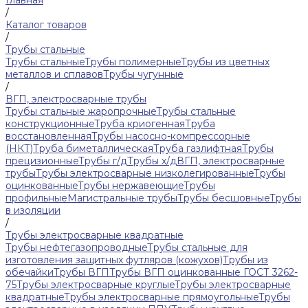
Главная
/
Каталог товаров
/
Трубы стальные
Трубы стальные
Трубы полимерные
Трубы из цветных
металлов и сплавов
Трубы чугунные
/
ВГП, электросварные трубы
Трубы стальные жаропрочные
Трубы стальные
конструкционные
Труба криогенная
Труба
восстановленная
Трубы насосно-компрессорные
(НКТ)
Труба биметаллическая
Труба газлифтная
Трубы
прецизионные
Трубы г/д
Трубы х/д
ВГП, электросварные
трубы
Трубы электросварные низколегированные
Трубы
оцинкованные
Трубы нержавеющие
Трубы
профильные
Магистральные трубы
Трубы бесшовные
Трубы
в изоляции
/
Трубы электросварные квадратные
Трубы нефтегазопроводные
Трубы стальные для
изготовления защитных футляров (кожухов)
Трубы из
обечайки
Трубы ВГП
Трубы ВГП оцинкованные ГОСТ 3262-
75
Трубы электросварные круглые
Трубы электросварные
квадратные
Трубы электросварные прямоугольные
Трубы