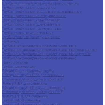
Профиль стальной замкнутый прямоугольный
Трубы профильные квадратные
Трубы профильные квадратные оцинкованные
Трубы профильные конструкционные
Трубы профильные нержавеющие
Трубы профильные оцинкованные
Трубы профильные прямоугольные
Трубы стальные жаропрочные
Трубы стальные конструкционные
Трубы х/д
Трубы электросварные низколегированные
Трубы электросварные низколегированные квадратные
Трубы электросварные низколегированные круглые
Трубы электросварные низколегированные
прямоугольные
Трубы полимерные
Обсадные пластиковые трубы
Обсадные трубы ПВХ для скважины
Оголовок для обсадной трубы ПВХ
Фильтр ПВХ для скважины
Обсадные трубы ПНД для скважины
Оголовок для обсадной трубы ПНД
Фильтр ПНД для скважины
Трубы гофрированные
Трубы гофрированные двустенные