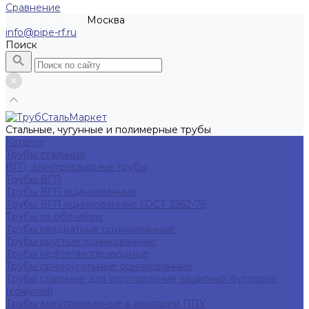
Сравнение
Москва
Рассчитать заказ
info@pipe-rf.ru
Поиск
Стальные, чугунные и полимерные трубы
Каталог
Трубы стальные
ВГП, электросварные трубы
Трубы ВГП
Трубы ВГП оцинкованные
Трубы ВГП оцинкованные ГОСТ 3262-75
Трубы из обечайки
Трубы квадратные оцинкованные
Трубы круглые оцинкованные
Трубы нефтегазопроводные
Трубы прямоугольные оцинкованные
Трубы стальные для изготовления защитных футляров
(кожухов)
Трубы электросварные в изоляции ППУ