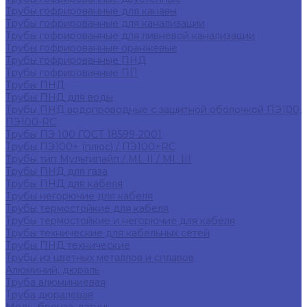
Трубы гофрированные для канавы
Трубы гофрированные для канализации
Трубы гофрированные для ливневой канализации
Трубы гофрированные оранжевые
Трубы гофрированные ПНД
Трубы гофрированные ПП
Трубы ПНД
Трубы ПНД для воды
Трубы ПНД водопроводные с защитной оболочкой ПЭ100,
ПЭ100-RC
Трубы ПЭ 100 ГОСТ 18599-2001
Трубы ПЭ100+ (плюс) / ПЭ100+RC
Трубы тип Мультипайп / ML II / ML III
Трубы ПНД для газа
Трубы ПНД для кабеля
Трубы негорючие для кабеля
Трубы термостойкие для кабеля
Трубы термостойкие и негорючие для кабеля
Трубы технические для кабельных сетей
Трубы ПНД технические
Трубы из цветных металлов и сплавов
Алюминий, дюраль
Труба алюминиевая
Труба дюралевая