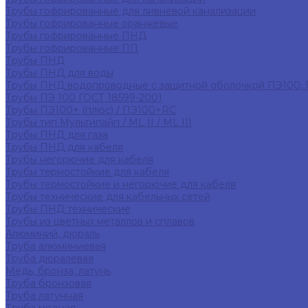
Трубы гофрированные для ливневой канализации
Трубы гофрированные оранжевые
Трубы гофрированные ПНД
Трубы гофрированные ПП
Трубы ПНД
Трубы ПНД для воды
Трубы ПНД водопроводные с защитной оболочкой ПЭ100,
Трубы ПЭ 100 ГОСТ 18599-2001
Трубы ПЭ100+ (плюс) / ПЭ100+RC
Трубы тип Мультипайп / ML II / ML III
Трубы ПНД для газа
Трубы ПНД для кабеля
Трубы негорючие для кабеля
Трубы термостойкие для кабеля
Трубы термостойкие и негорючие для кабеля
Трубы технические для кабельных сетей
Трубы ПНД технические
Трубы из цветных металлов и сплавов
Алюминий, дюраль
Труба алюминиевая
Труба дюралевая
Медь, бронза, латунь
Труба бронзовая
Труба латунная