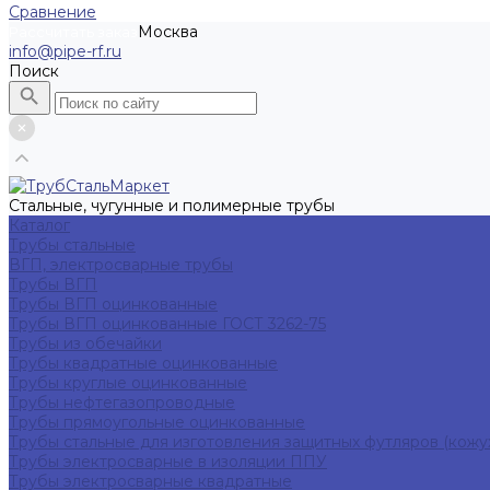
Сравнение
Москва
Рассчитать заказ
info@pipe-rf.ru
Поиск
Стальные, чугунные и полимерные трубы
Каталог
Трубы стальные
ВГП, электросварные трубы
Трубы ВГП
Трубы ВГП оцинкованные
Трубы ВГП оцинкованные ГОСТ 3262-75
Трубы из обечайки
Трубы квадратные оцинкованные
Трубы круглые оцинкованные
Трубы нефтегазопроводные
Трубы прямоугольные оцинкованные
Трубы стальные для изготовления защитных футляров (кожу
Трубы электросварные в изоляции ППУ
Трубы электросварные квадратные