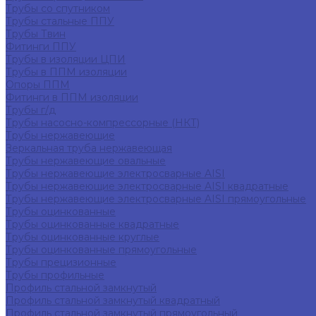
Трубы со спутником
Трубы стальные ППУ
Трубы Твин
Фитинги ППУ
Трубы в изоляции ЦПИ
Трубы в ППМ изоляции
Опоры ППМ
Фитинги в ППМ изоляции
Трубы г/д
Трубы насосно-компрессорные (НКТ)
Трубы нержавеющие
Зеркальная труба нержавеющая
Трубы нержавеющие овальные
Трубы нержавеющие электросварные AISI
Трубы нержавеющие электросварные AISI квадратные
Трубы нержавеющие электросварные AISI прямоугольные
Трубы оцинкованные
Трубы оцинкованные квадратные
Трубы оцинкованные круглые
Трубы оцинкованные прямоугольные
Трубы прецизионные
Трубы профильные
Профиль стальной замкнутый
Профиль стальной замкнутый квадратный
Профиль стальной замкнутый прямоугольный