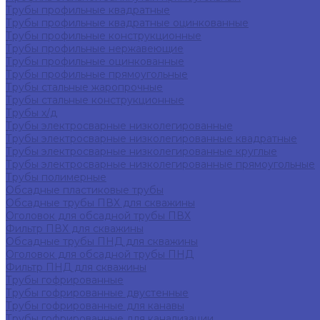
Трубы профильные квадратные
Трубы профильные квадратные оцинкованные
Трубы профильные конструкционные
Трубы профильные нержавеющие
Трубы профильные оцинкованные
Трубы профильные прямоугольные
Трубы стальные жаропрочные
Трубы стальные конструкционные
Трубы х/д
Трубы электросварные низколегированные
Трубы электросварные низколегированные квадратные
Трубы электросварные низколегированные круглые
Трубы электросварные низколегированные прямоугольные
Трубы полимерные
Обсадные пластиковые трубы
Обсадные трубы ПВХ для скважины
Оголовок для обсадной трубы ПВХ
Фильтр ПВХ для скважины
Обсадные трубы ПНД для скважины
Оголовок для обсадной трубы ПНД
Фильтр ПНД для скважины
Трубы гофрированные
Трубы гофрированные двустенные
Трубы гофрированные для канавы
Трубы гофрированные для канализации