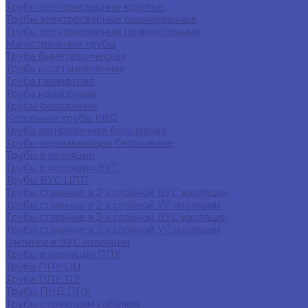
Трубы электросварные круглые
Трубы электросварные оцинкованные
Трубы электросварные прямоугольные
Магистральные трубы
Труба биметаллическая
Труба восстановленная
Труба газлифтная
Труба криогенная
Трубы бесшовные
Котельные трубы КВД
Труба легированная бесшовная
Трубы нержавеющие бесшовные
Трубы в изоляции
Трубы в изоляции ВУС
Трубы ВУС ЦПП
Трубы стальные в 2-х слойной ВУС изоляции
Трубы стальные в 2-х слойной УС изоляции
Трубы стальные в 3-х слойной ВУС изоляции
Трубы стальные в 3-х слойной УС изоляции
Фитинги в ВУС изоляции
Трубы в изоляции ППУ
Труба ППУ ОЦ
Труба ППУ ПЭ
Трубы ПНД ППУ
Трубы с греющим кабелем