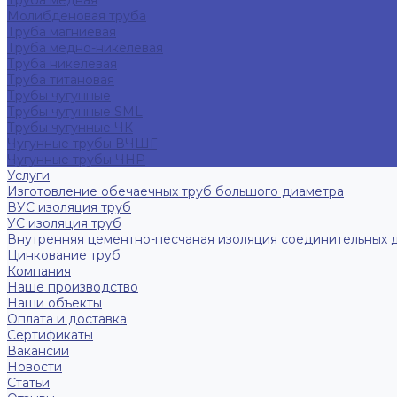
Труба медная
Молибденовая труба
Труба магниевая
Труба медно-никелевая
Труба никелевая
Труба титановая
Трубы чугунные
Трубы чугунные SML
Трубы чугунные ЧК
Чугунные трубы ВЧШГ
Чугунные трубы ЧНР
Услуги
Изготовление обечаечных труб большого диаметра
ВУС изоляция труб
УС изоляция труб
Внутренняя цементно-песчаная изоляция соединительных 
Цинкование труб
Компания
Наше производство
Наши объекты
Оплата и доставка
Сертификаты
Вакансии
Новости
Статьи