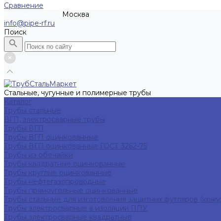
Сравнение
Москва
Рассчитать заказ
info@pipe-rf.ru
Поиск
Стальные, чугунные и полимерные трубы
Каталог
Трубы стальные
ВГП, электросварные трубы
Трубы ВГП
Трубы ВГП оцинкованные
Трубы ВГП оцинкованные ГОСТ 3262-75
Трубы из обечайки
Трубы квадратные оцинкованные
Трубы круглые оцинкованные
Трубы нефтегазопроводные
Трубы прямоугольные оцинкованные
Трубы стальные для изготовления защитных футляров (кожу
Трубы электросварные в изоляции ППУ
Трубы электросварные квадратные