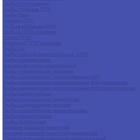
Трубы со спутником
Трубы стальные ППУ
Трубы Твин
Фитинги ППУ
Трубы в изоляции ЦПИ
Трубы в ППМ изоляции
Опоры ППМ
Фитинги в ППМ изоляции
Трубы г/д
Трубы насосно-компрессорные (НКТ)
Трубы нержавеющие
Зеркальная труба нержавеющая
Трубы нержавеющие овальные
Трубы нержавеющие электросварные AISI
Трубы нержавеющие электросварные AISI квадратные
Трубы нержавеющие электросварные AISI прямоугольные
Трубы оцинкованные
Трубы оцинкованные квадратные
Трубы оцинкованные круглые
Трубы оцинкованные прямоугольные
Трубы прецизионные
Трубы профильные
Профиль стальной замкнутый
Профиль стальной замкнутый квадратный
Профиль стальной замкнутый прямоугольный