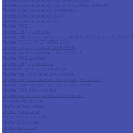
Трубы гофрированные для ливневой канализации
Трубы гофрированные оранжевые
Трубы гофрированные ПНД
Трубы гофрированные ПП
Трубы ПНД
Трубы ПНД для воды
Трубы ПНД водопроводные с защитной оболочкой ПЭ100,
Трубы ПЭ 100 ГОСТ 18599-2001
Трубы ПЭ100+ (плюс) / ПЭ100+RC
Трубы тип Мультипайп / ML II / ML III
Трубы ПНД для газа
Трубы ПНД для кабеля
Трубы негорючие для кабеля
Трубы термостойкие для кабеля
Трубы термостойкие и негорючие для кабеля
Трубы технические для кабельных сетей
Трубы ПНД технические
Трубы из цветных металлов и сплавов
Алюминий, дюраль
Труба алюминиевая
Труба дюралевая
Медь, бронза, латунь
Труба бронзовая
Труба латунная