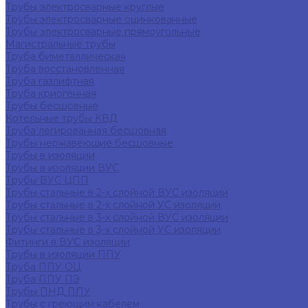
Трубы электросварные круглые
Трубы электросварные оцинкованные
Трубы электросварные прямоугольные
Магистральные трубы
Труба биметаллическая
Труба восстановленная
Труба газлифтная
Труба криогенная
Трубы бесшовные
Котельные трубы КВД
Труба легированная бесшовная
Трубы нержавеющие бесшовные
Трубы в изоляции
Трубы в изоляции ВУС
Трубы ВУС ЦПП
Трубы стальные в 2-х слойной ВУС изоляции
Трубы стальные в 2-х слойной УС изоляции
Трубы стальные в 3-х слойной ВУС изоляции
Трубы стальные в 3-х слойной УС изоляции
Фитинги в ВУС изоляции
Трубы в изоляции ППУ
Труба ППУ ОЦ
Труба ППУ ПЭ
Трубы ПНД ППУ
Трубы с греющим кабелем