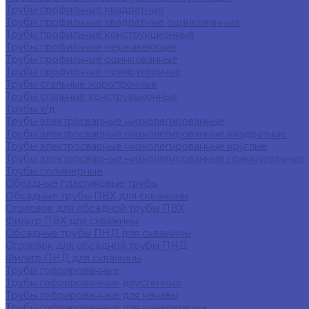
Трубы профильные квадратные
Трубы профильные квадратные оцинкованные
Трубы профильные конструкционные
Трубы профильные нержавеющие
Трубы профильные оцинкованные
Трубы профильные прямоугольные
Трубы стальные жаропрочные
Трубы стальные конструкционные
Трубы х/д
Трубы электросварные низколегированные
Трубы электросварные низколегированные квадратные
Трубы электросварные низколегированные круглые
Трубы электросварные низколегированные прямоугольные
Трубы полимерные
Обсадные пластиковые трубы
Обсадные трубы ПВХ для скважины
Оголовок для обсадной трубы ПВХ
Фильтр ПВХ для скважины
Обсадные трубы ПНД для скважины
Оголовок для обсадной трубы ПНД
Фильтр ПНД для скважины
Трубы гофрированные
Трубы гофрированные двустенные
Трубы гофрированные для канавы
Трубы гофрированные для канализации