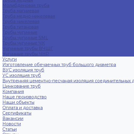
Труба медная
Молибденовая труба
Труба магниевая
Труба медно-никелевая
Труба никелевая
Труба титановая
Трубы чугунные
Трубы чугунные SML
Трубы чугунные ЧК
Чугунные трубы ВЧШГ
Чугунные трубы ЧНР
Услуги
Изготовление обечаечных труб большого диаметра
ВУС изоляция труб
УС изоляция труб
Внутренняя цементно-песчаная изоляция соединительных 
Цинкование труб
Компания
Наше производство
Наши объекты
Оплата и доставка
Сертификаты
Вакансии
Новости
Статьи