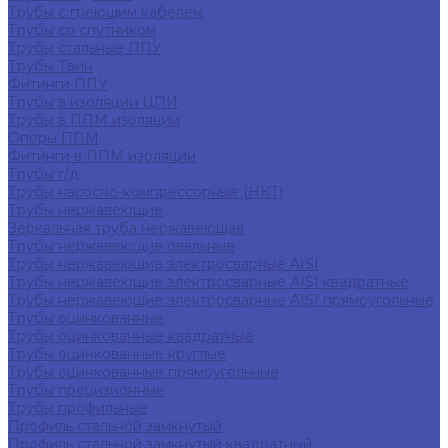
Трубы с греющим кабелем
Трубы со спутником
Трубы стальные ППУ
Трубы Твин
Фитинги ППУ
Трубы в изоляции ЦПИ
Трубы в ППМ изоляции
Опоры ППМ
Фитинги в ППМ изоляции
Трубы г/д
Трубы насосно-компрессорные (НКТ)
Трубы нержавеющие
Зеркальная труба нержавеющая
Трубы нержавеющие овальные
Трубы нержавеющие электросварные AISI
Трубы нержавеющие электросварные AISI квадратные
Трубы нержавеющие электросварные AISI прямоугольные
Трубы оцинкованные
Трубы оцинкованные квадратные
Трубы оцинкованные круглые
Трубы оцинкованные прямоугольные
Трубы прецизионные
Трубы профильные
Профиль стальной замкнутый
Профиль стальной замкнутый квадратный