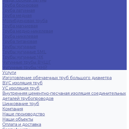
Медь, бронза, латунь
Труба бронзовая
Труба латунная
Труба медная
Молибденовая труба
Труба магниевая
Труба медно-никелевая
Труба никелевая
Труба титановая
Трубы чугунные
Трубы чугунные SML
Трубы чугунные ЧК
Чугунные трубы ВЧШГ
Чугунные трубы ЧНР
Услуги
Изготовление обечаечных труб большого диаметра
ВУС изоляция труб
УС изоляция труб
Внутренняя цементно-песчаная изоляция соединительных
деталей трубопроводов
Цинкование труб
Компания
Наше производство
Наши объекты
Оплата и доставка