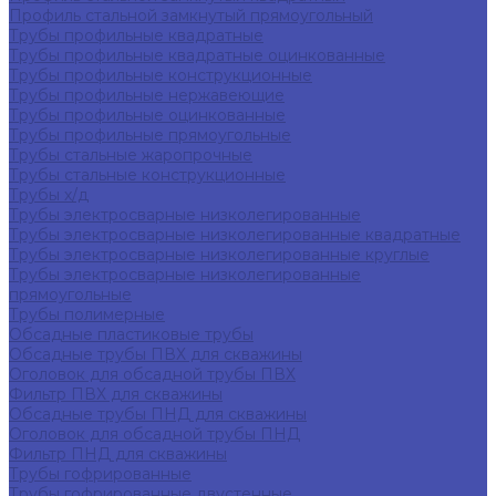
Профиль стальной замкнутый прямоугольный
Трубы профильные квадратные
Трубы профильные квадратные оцинкованные
Трубы профильные конструкционные
Трубы профильные нержавеющие
Трубы профильные оцинкованные
Трубы профильные прямоугольные
Трубы стальные жаропрочные
Трубы стальные конструкционные
Трубы х/д
Трубы электросварные низколегированные
Трубы электросварные низколегированные квадратные
Трубы электросварные низколегированные круглые
Трубы электросварные низколегированные
прямоугольные
Трубы полимерные
Обсадные пластиковые трубы
Обсадные трубы ПВХ для скважины
Оголовок для обсадной трубы ПВХ
Фильтр ПВХ для скважины
Обсадные трубы ПНД для скважины
Оголовок для обсадной трубы ПНД
Фильтр ПНД для скважины
Трубы гофрированные
Трубы гофрированные двустенные