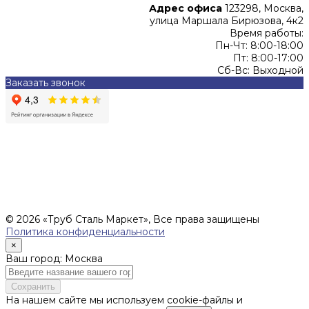
Адрес офиса
123298, Москва,
улица Маршала Бирюзова, 4к2
Время работы:
Пн-Чт: 8:00-18:00
Пт: 8:00-17:00
Сб-Вс: Выходной
Заказать звонок
Цены, указанные на сайте, не являются офертой (в
соответствии со ст.435 ГК РФ), и не влекут за собой
обязательств ИП Денисов Александр Николаевич по
заключению Договора. Окончательная стоимость и сроки
поставки уточняются после составления Спецификации и
фиксируются в Счете на оплату, а также Спецификации на
поставку товара.
© 2026 «Труб Сталь Маркет», Все права защищены
Политика конфиденциальности
×
Ваш город: Москва
Сохранить
На нашем сайте мы используем cookie-файлы и