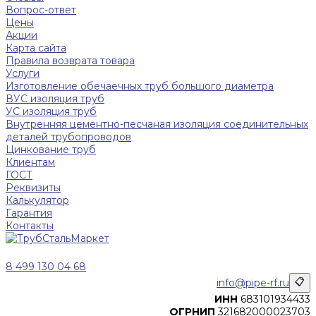
Вопрос-ответ
Цены
Акции
Карта сайта
Правила возврата товара
Услуги
Изготовление обечаечных труб большого диаметра
ВУС изоляция труб
УС изоляция труб
Внутренняя цементно-песчаная изоляция соединительных
деталей трубопроводов
Цинкование труб
Клиентам
ГОСТ
Реквизиты
Калькулятор
Гарантия
Контакты
8 499 130 04 68
info@pipe-rf.ru
📋
ИНН
683101934433
ОГРНИП
321682000023703