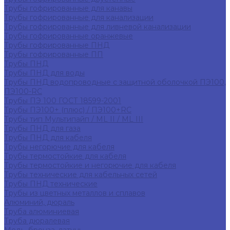
Трубы гофрированные для канавы
Трубы гофрированные для канализации
Трубы гофрированные для ливневой канализации
Трубы гофрированные оранжевые
Трубы гофрированные ПНД
Трубы гофрированные ПП
Трубы ПНД
Трубы ПНД для воды
Трубы ПНД водопроводные с защитной оболочкой ПЭ100,
ПЭ100-RC
Трубы ПЭ 100 ГОСТ 18599-2001
Трубы ПЭ100+ (плюс) / ПЭ100+RC
Трубы тип Мультипайп / ML II / ML III
Трубы ПНД для газа
Трубы ПНД для кабеля
Трубы негорючие для кабеля
Трубы термостойкие для кабеля
Трубы термостойкие и негорючие для кабеля
Трубы технические для кабельных сетей
Трубы ПНД технические
Трубы из цветных металлов и сплавов
Алюминий, дюраль
Труба алюминиевая
Труба дюралевая