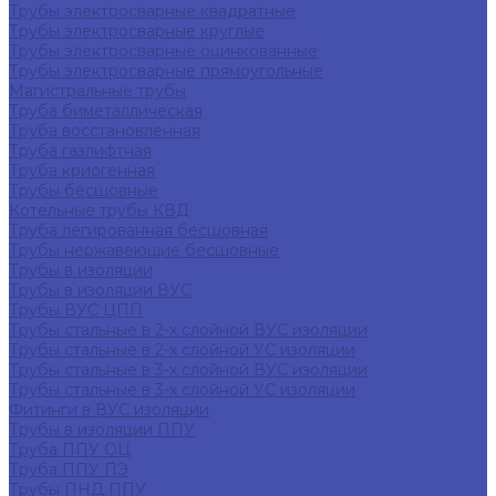
Трубы электросварные квадратные
Трубы электросварные круглые
Трубы электросварные оцинкованные
Трубы электросварные прямоугольные
Магистральные трубы
Труба биметаллическая
Труба восстановленная
Труба газлифтная
Труба криогенная
Трубы бесшовные
Котельные трубы КВД
Труба легированная бесшовная
Трубы нержавеющие бесшовные
Трубы в изоляции
Трубы в изоляции ВУС
Трубы ВУС ЦПП
Трубы стальные в 2-х слойной ВУС изоляции
Трубы стальные в 2-х слойной УС изоляции
Трубы стальные в 3-х слойной ВУС изоляции
Трубы стальные в 3-х слойной УС изоляции
Фитинги в ВУС изоляции
Трубы в изоляции ППУ
Труба ППУ ОЦ
Труба ППУ ПЭ
Трубы ПНД ППУ