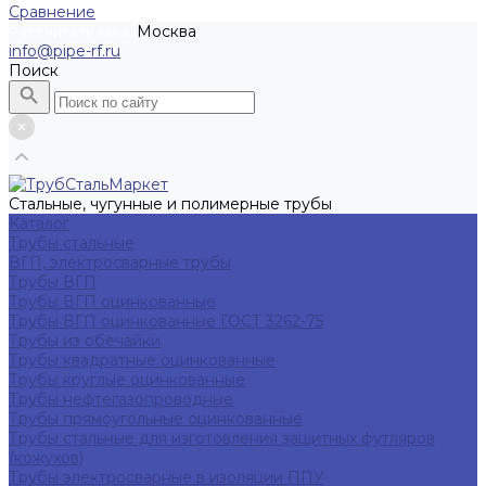
Сравнение
Москва
Рассчитать заказ
info@pipe-rf.ru
Поиск
Стальные, чугунные и полимерные трубы
Каталог
Трубы стальные
ВГП, электросварные трубы
Трубы ВГП
Трубы ВГП оцинкованные
Трубы ВГП оцинкованные ГОСТ 3262-75
Трубы из обечайки
Трубы квадратные оцинкованные
Трубы круглые оцинкованные
Трубы нефтегазопроводные
Трубы прямоугольные оцинкованные
Трубы стальные для изготовления защитных футляров
(кожухов)
Трубы электросварные в изоляции ППУ