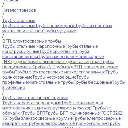
Главная
/
Каталог товаров
/
Трубы стальные
Трубы стальные
Трубы полимерные
Трубы из цветных
металлов и сплавов
Трубы чугунные
/
ВГП, электросварные трубы
Трубы стальные жаропрочные
Трубы стальные
конструкционные
Труба криогенная
Труба
восстановленная
Трубы насосно-компрессорные
(НКТ)
Труба биметаллическая
Труба газлифтная
Трубы
прецизионные
Трубы г/д
Трубы х/д
ВГП, электросварные
трубы
Трубы электросварные низколегированные
Трубы
оцинкованные
Трубы нержавеющие
Трубы
профильные
Магистральные трубы
Трубы бесшовные
Трубы
в изоляции
/
Трубы электросварные круглые
Трубы нефтегазопроводные
Трубы стальные для
изготовления защитных футляров (кожухов)
Трубы из
обечайки
Трубы ВГП
Трубы ВГП оцинкованные ГОСТ 3262-
75
Трубы электросварные круглые
Трубы электросварные
квадратные
Трубы электросварные прямоугольные
Трубы