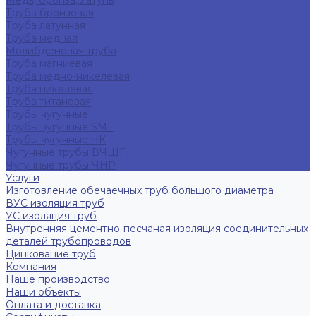
Медь, бронза, латунь
Труба бронзовая
Труба латунная
Труба медная
Молибденовая труба
Труба магниевая
Труба медно-никелевая
Труба никелевая
Труба титановая
Трубы чугунные
Трубы чугунные SML
Трубы чугунные ЧК
Чугунные трубы ВЧШГ
Чугунные трубы ЧНР
Услуги
Изготовление обечаечных труб большого диаметра
ВУС изоляция труб
УС изоляция труб
Внутренняя цементно-песчаная изоляция соединительных
деталей трубопроводов
Цинкование труб
Компания
Наше производство
Наши объекты
Оплата и доставка