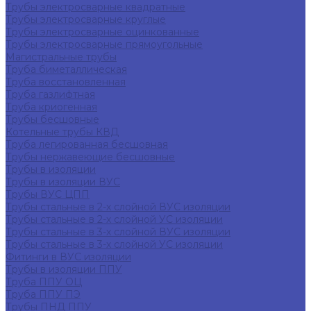
Трубы электросварные квадратные
Трубы электросварные круглые
Трубы электросварные оцинкованные
Трубы электросварные прямоугольные
Магистральные трубы
Труба биметаллическая
Труба восстановленная
Труба газлифтная
Труба криогенная
Трубы бесшовные
Котельные трубы КВД
Труба легированная бесшовная
Трубы нержавеющие бесшовные
Трубы в изоляции
Трубы в изоляции ВУС
Трубы ВУС ЦПП
Трубы стальные в 2-х слойной ВУС изоляции
Трубы стальные в 2-х слойной УС изоляции
Трубы стальные в 3-х слойной ВУС изоляции
Трубы стальные в 3-х слойной УС изоляции
Фитинги в ВУС изоляции
Трубы в изоляции ППУ
Труба ППУ ОЦ
Труба ППУ ПЭ
Трубы ПНД ППУ