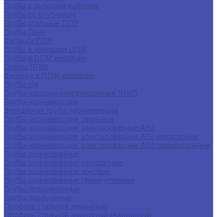
Трубы с греющим кабелем
Трубы со спутником
Трубы стальные ППУ
Трубы Твин
Фитинги ППУ
Трубы в изоляции ЦПИ
Трубы в ППМ изоляции
Опоры ППМ
Фитинги в ППМ изоляции
Трубы г/д
Трубы насосно-компрессорные (НКТ)
Трубы нержавеющие
Зеркальная труба нержавеющая
Трубы нержавеющие овальные
Трубы нержавеющие электросварные AISI
Трубы нержавеющие электросварные AISI квадратные
Трубы нержавеющие электросварные AISI прямоугольные
Трубы оцинкованные
Трубы оцинкованные квадратные
Трубы оцинкованные круглые
Трубы оцинкованные прямоугольные
Трубы прецизионные
Трубы профильные
Профиль стальной замкнутый
Профиль стальной замкнутый квадратный