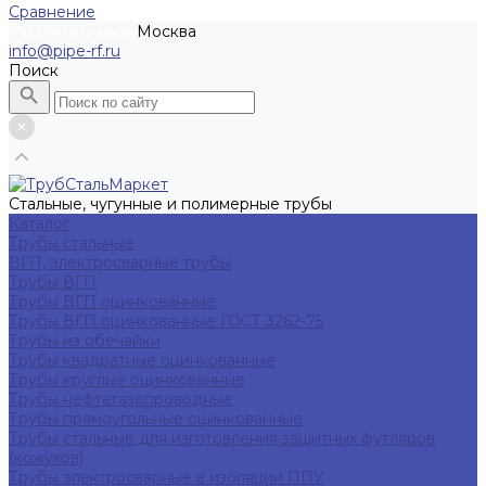
Сравнение
Москва
Рассчитать заказ
info@pipe-rf.ru
Поиск
Стальные, чугунные и полимерные трубы
Каталог
Трубы стальные
ВГП, электросварные трубы
Трубы ВГП
Трубы ВГП оцинкованные
Трубы ВГП оцинкованные ГОСТ 3262-75
Трубы из обечайки
Трубы квадратные оцинкованные
Трубы круглые оцинкованные
Трубы нефтегазопроводные
Трубы прямоугольные оцинкованные
Трубы стальные для изготовления защитных футляров
(кожухов)
Трубы электросварные в изоляции ППУ