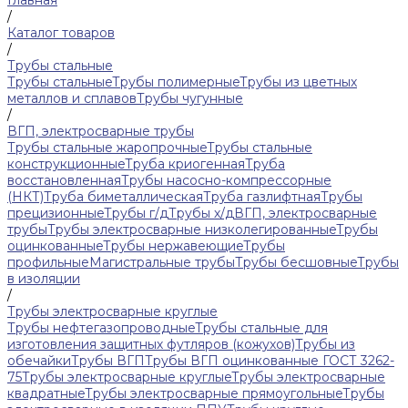
Главная
/
Каталог товаров
/
Трубы стальные
Трубы стальные
Трубы полимерные
Трубы из цветных
металлов и сплавов
Трубы чугунные
/
ВГП, электросварные трубы
Трубы стальные жаропрочные
Трубы стальные
конструкционные
Труба криогенная
Труба
восстановленная
Трубы насосно-компрессорные
(НКТ)
Труба биметаллическая
Труба газлифтная
Трубы
прецизионные
Трубы г/д
Трубы х/д
ВГП, электросварные
трубы
Трубы электросварные низколегированные
Трубы
оцинкованные
Трубы нержавеющие
Трубы
профильные
Магистральные трубы
Трубы бесшовные
Трубы
в изоляции
/
Трубы электросварные круглые
Трубы нефтегазопроводные
Трубы стальные для
изготовления защитных футляров (кожухов)
Трубы из
обечайки
Трубы ВГП
Трубы ВГП оцинкованные ГОСТ 3262-
75
Трубы электросварные круглые
Трубы электросварные
квадратные
Трубы электросварные прямоугольные
Трубы