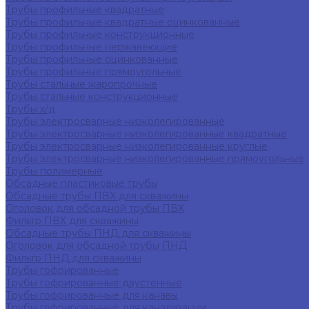
Трубы профильные квадратные
Трубы профильные квадратные оцинкованные
Трубы профильные конструкционные
Трубы профильные нержавеющие
Трубы профильные оцинкованные
Трубы профильные прямоугольные
Трубы стальные жаропрочные
Трубы стальные конструкционные
Трубы х/д
Трубы электросварные низколегированные
Трубы электросварные низколегированные квадратные
Трубы электросварные низколегированные круглые
Трубы электросварные низколегированные прямоугольные
Трубы полимерные
Обсадные пластиковые трубы
Обсадные трубы ПВХ для скважины
Оголовок для обсадной трубы ПВХ
Фильтр ПВХ для скважины
Обсадные трубы ПНД для скважины
Оголовок для обсадной трубы ПНД
Фильтр ПНД для скважины
Трубы гофрированные
Трубы гофрированные двустенные
Трубы гофрированные для канавы
Трубы гофрированные для канализации