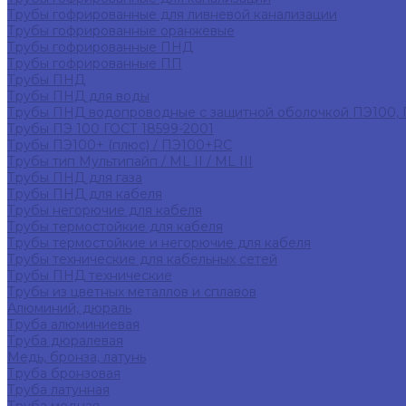
Трубы гофрированные для ливневой канализации
Трубы гофрированные оранжевые
Трубы гофрированные ПНД
Трубы гофрированные ПП
Трубы ПНД
Трубы ПНД для воды
Трубы ПНД водопроводные с защитной оболочкой ПЭ100,
Трубы ПЭ 100 ГОСТ 18599-2001
Трубы ПЭ100+ (плюс) / ПЭ100+RC
Трубы тип Мультипайп / ML II / ML III
Трубы ПНД для газа
Трубы ПНД для кабеля
Трубы негорючие для кабеля
Трубы термостойкие для кабеля
Трубы термостойкие и негорючие для кабеля
Трубы технические для кабельных сетей
Трубы ПНД технические
Трубы из цветных металлов и сплавов
Алюминий, дюраль
Труба алюминиевая
Труба дюралевая
Медь, бронза, латунь
Труба бронзовая
Труба латунная