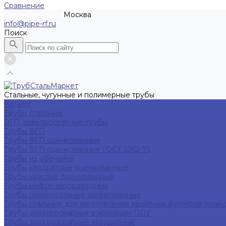
Сравнение
Москва
Рассчитать заказ
info@pipe-rf.ru
Поиск
Стальные, чугунные и полимерные трубы
Каталог
Трубы стальные
ВГП, электросварные трубы
Трубы ВГП
Трубы ВГП оцинкованные
Трубы ВГП оцинкованные ГОСТ 3262-75
Трубы из обечайки
Трубы квадратные оцинкованные
Трубы круглые оцинкованные
Трубы нефтегазопроводные
Трубы прямоугольные оцинкованные
Трубы стальные для изготовления защитных футляров (кожу
Трубы электросварные в изоляции ППУ
Трубы электросварные квадратные