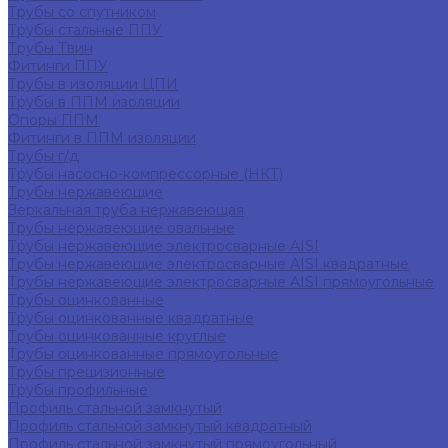
Трубы со спутником
Трубы стальные ППУ
Трубы Твин
Фитинги ППУ
Трубы в изоляции ЦПИ
Трубы в ППМ изоляции
Опоры ППМ
Фитинги в ППМ изоляции
Трубы г/д
Трубы насосно-компрессорные (НКТ)
Трубы нержавеющие
Зеркальная труба нержавеющая
Трубы нержавеющие овальные
Трубы нержавеющие электросварные AISI
Трубы нержавеющие электросварные AISI квадратные
Трубы нержавеющие электросварные AISI прямоугольные
Трубы оцинкованные
Трубы оцинкованные квадратные
Трубы оцинкованные круглые
Трубы оцинкованные прямоугольные
Трубы прецизионные
Трубы профильные
Профиль стальной замкнутый
Профиль стальной замкнутый квадратный
Профиль стальной замкнутый прямоугольный