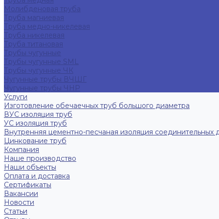
Труба медная
Молибденовая труба
Труба магниевая
Труба медно-никелевая
Труба никелевая
Труба титановая
Трубы чугунные
Трубы чугунные SML
Трубы чугунные ЧК
Чугунные трубы ВЧШГ
Чугунные трубы ЧНР
Услуги
Изготовление обечаечных труб большого диаметра
ВУС изоляция труб
УС изоляция труб
Внутренняя цементно-песчаная изоляция соединительных 
Цинкование труб
Компания
Наше производство
Наши объекты
Оплата и доставка
Сертификаты
Вакансии
Новости
Статьи