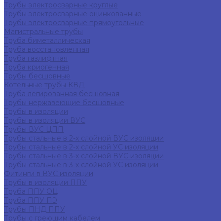
Трубы электросварные круглые
Трубы электросварные оцинкованные
Трубы электросварные прямоугольные
Магистральные трубы
Труба биметаллическая
Труба восстановленная
Труба газлифтная
Труба криогенная
Трубы бесшовные
Котельные трубы КВД
Труба легированная бесшовная
Трубы нержавеющие бесшовные
Трубы в изоляции
Трубы в изоляции ВУС
Трубы ВУС ЦПП
Трубы стальные в 2-х слойной ВУС изоляции
Трубы стальные в 2-х слойной УС изоляции
Трубы стальные в 3-х слойной ВУС изоляции
Трубы стальные в 3-х слойной УС изоляции
Фитинги в ВУС изоляции
Трубы в изоляции ППУ
Труба ППУ ОЦ
Труба ППУ ПЭ
Трубы ПНД ППУ
Трубы с греющим кабелем