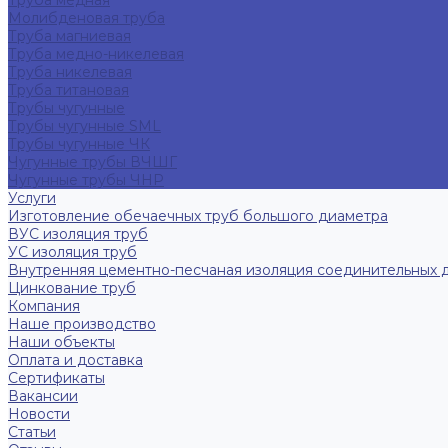
Труба медная
Молибденовая труба
Труба магниевая
Труба медно-никелевая
Труба никелевая
Труба титановая
Трубы чугунные
Трубы чугунные SML
Трубы чугунные ЧК
Чугунные трубы ВЧШГ
Чугунные трубы ЧНР
Услуги
Изготовление обечаечных труб большого диаметра
ВУС изоляция труб
УС изоляция труб
Внутренняя цементно-песчаная изоляция соединительных 
Цинкование труб
Компания
Наше производство
Наши объекты
Оплата и доставка
Сертификаты
Вакансии
Новости
Статьи