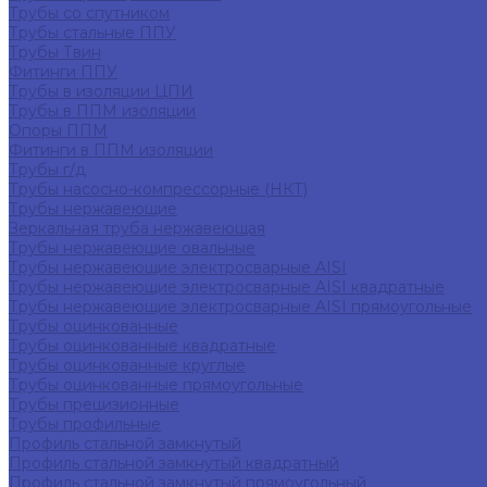
Трубы со спутником
Трубы стальные ППУ
Трубы Твин
Фитинги ППУ
Трубы в изоляции ЦПИ
Трубы в ППМ изоляции
Опоры ППМ
Фитинги в ППМ изоляции
Трубы г/д
Трубы насосно-компрессорные (НКТ)
Трубы нержавеющие
Зеркальная труба нержавеющая
Трубы нержавеющие овальные
Трубы нержавеющие электросварные AISI
Трубы нержавеющие электросварные AISI квадратные
Трубы нержавеющие электросварные AISI прямоугольные
Трубы оцинкованные
Трубы оцинкованные квадратные
Трубы оцинкованные круглые
Трубы оцинкованные прямоугольные
Трубы прецизионные
Трубы профильные
Профиль стальной замкнутый
Профиль стальной замкнутый квадратный
Профиль стальной замкнутый прямоугольный