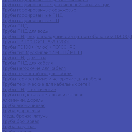
Трубы гофрированные для ливневой канализации
Трубы гофрированные оранжевые
Трубы гофрированные ПНД
Трубы гофрированные ПП
Трубы ПНД
Трубы ПНД для воды
Трубы ПНД водопроводные с защитной оболочкой ПЭ100,
Трубы ПЭ 100 ГОСТ 18599-2001
Трубы ПЭ100+ (плюс) / ПЭ100+RC
Трубы тип Мультипайп / ML II / ML III
Трубы ПНД для газа
Трубы ПНД для кабеля
Трубы негорючие для кабеля
Трубы термостойкие для кабеля
Трубы термостойкие и негорючие для кабеля
Трубы технические для кабельных сетей
Трубы ПНД технические
Трубы из цветных металлов и сплавов
Алюминий, дюраль
Труба алюминиевая
Труба дюралевая
Медь, бронза, латунь
Труба бронзовая
Труба латунная