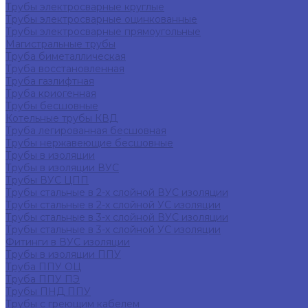
Трубы электросварные круглые
Трубы электросварные оцинкованные
Трубы электросварные прямоугольные
Магистральные трубы
Труба биметаллическая
Труба восстановленная
Труба газлифтная
Труба криогенная
Трубы бесшовные
Котельные трубы КВД
Труба легированная бесшовная
Трубы нержавеющие бесшовные
Трубы в изоляции
Трубы в изоляции ВУС
Трубы ВУС ЦПП
Трубы стальные в 2-х слойной ВУС изоляции
Трубы стальные в 2-х слойной УС изоляции
Трубы стальные в 3-х слойной ВУС изоляции
Трубы стальные в 3-х слойной УС изоляции
Фитинги в ВУС изоляции
Трубы в изоляции ППУ
Труба ППУ ОЦ
Труба ППУ ПЭ
Трубы ПНД ППУ
Трубы с греющим кабелем