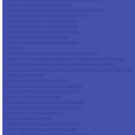
Трубы профильные квадратные
Трубы профильные квадратные оцинкованные
Трубы профильные конструкционные
Трубы профильные нержавеющие
Трубы профильные оцинкованные
Трубы профильные прямоугольные
Трубы стальные жаропрочные
Трубы стальные конструкционные
Трубы х/д
Трубы электросварные низколегированные
Трубы электросварные низколегированные квадратные
Трубы электросварные низколегированные круглые
Трубы электросварные низколегированные прямоугольные
Трубы полимерные
Обсадные пластиковые трубы
Обсадные трубы ПВХ для скважины
Оголовок для обсадной трубы ПВХ
Фильтр ПВХ для скважины
Обсадные трубы ПНД для скважины
Оголовок для обсадной трубы ПНД
Фильтр ПНД для скважины
Трубы гофрированные
Трубы гофрированные двустенные
Трубы гофрированные для канавы
Трубы гофрированные для канализации