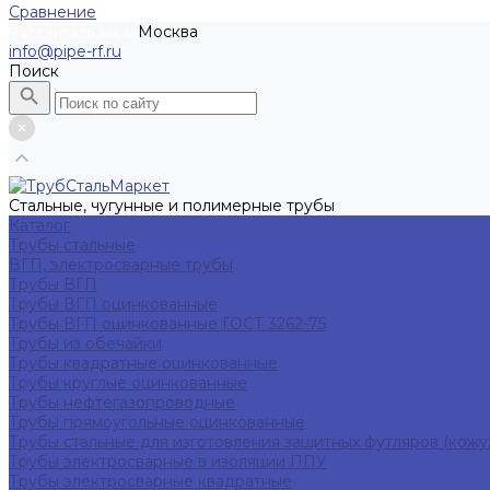
Сравнение
Москва
Рассчитать заказ
info@pipe-rf.ru
Поиск
Стальные, чугунные и полимерные трубы
Каталог
Трубы стальные
ВГП, электросварные трубы
Трубы ВГП
Трубы ВГП оцинкованные
Трубы ВГП оцинкованные ГОСТ 3262-75
Трубы из обечайки
Трубы квадратные оцинкованные
Трубы круглые оцинкованные
Трубы нефтегазопроводные
Трубы прямоугольные оцинкованные
Трубы стальные для изготовления защитных футляров (кожу
Трубы электросварные в изоляции ППУ
Трубы электросварные квадратные