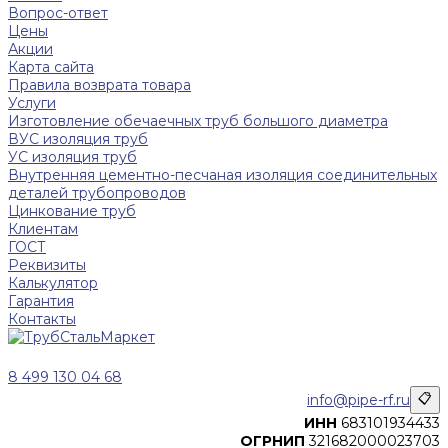
Вопрос-ответ
Цены
Акции
Карта сайта
Правила возврата товара
Услуги
Изготовление обечаечных труб большого диаметра
ВУС изоляция труб
УС изоляция труб
Внутренняя цементно-песчаная изоляция соединительных
деталей трубопроводов
Цинкование труб
Клиентам
ГОСТ
Реквизиты
Калькулятор
Гарантия
Контакты
8 499 130 04 68
info@pipe-rf.ru
📋
ИНН
683101934433
ОГРНИП
321682000023703