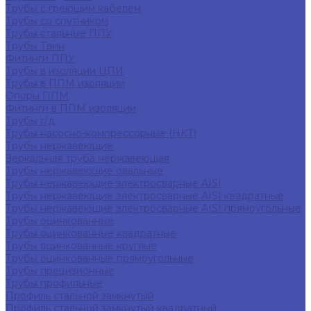
Трубы с греющим кабелем
Трубы со спутником
Трубы стальные ППУ
Трубы Твин
Фитинги ППУ
Трубы в изоляции ЦПИ
Трубы в ППМ изоляции
Опоры ППМ
Фитинги в ППМ изоляции
Трубы г/д
Трубы насосно-компрессорные (НКТ)
Трубы нержавеющие
Зеркальная труба нержавеющая
Трубы нержавеющие овальные
Трубы нержавеющие электросварные AISI
Трубы нержавеющие электросварные AISI квадратные
Трубы нержавеющие электросварные AISI прямоугольные
Трубы оцинкованные
Трубы оцинкованные квадратные
Трубы оцинкованные круглые
Трубы оцинкованные прямоугольные
Трубы прецизионные
Трубы профильные
Профиль стальной замкнутый
Профиль стальной замкнутый квадратный