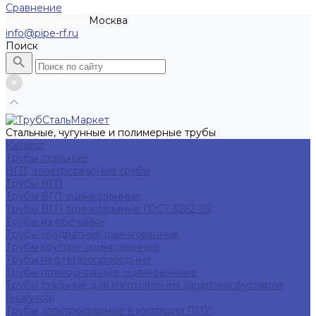
Сравнение
Москва
Рассчитать заказ
info@pipe-rf.ru
Поиск
Стальные, чугунные и полимерные трубы
Каталог
Трубы стальные
ВГП, электросварные трубы
Трубы ВГП
Трубы ВГП оцинкованные
Трубы ВГП оцинкованные ГОСТ 3262-75
Трубы из обечайки
Трубы квадратные оцинкованные
Трубы круглые оцинкованные
Трубы нефтегазопроводные
Трубы прямоугольные оцинкованные
Трубы стальные для изготовления защитных футляров
(кожухов)
Трубы электросварные в изоляции ППУ