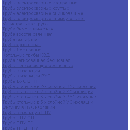
Трубы электросварные квадратные
Трубы электросварные круглые
Трубы электросварные оцинкованные
Трубы электросварные прямоугольные
Магистральные трубы
Труба биметаллическая
Труба восстановленная
Труба газлифтная
Труба криогенная
Трубы бесшовные
Котельные трубы КВД
Труба легированная бесшовная
Трубы нержавеющие бесшовные
Трубы в изоляции
Трубы в изоляции ВУС
Трубы ВУС ЦПП
Трубы стальные в 2-х слойной ВУС изоляции
Трубы стальные в 2-х слойной УС изоляции
Трубы стальные в 3-х слойной ВУС изоляции
Трубы стальные в 3-х слойной УС изоляции
Фитинги в ВУС изоляции
Трубы в изоляции ППУ
Труба ППУ ОЦ
Труба ППУ ПЭ
Трубы ПНД ППУ