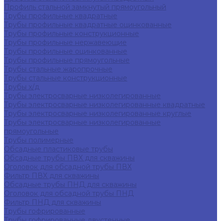
Профиль стальной замкнутый прямоугольный
Трубы профильные квадратные
Трубы профильные квадратные оцинкованные
Трубы профильные конструкционные
Трубы профильные нержавеющие
Трубы профильные оцинкованные
Трубы профильные прямоугольные
Трубы стальные жаропрочные
Трубы стальные конструкционные
Трубы х/д
Трубы электросварные низколегированные
Трубы электросварные низколегированные квадратные
Трубы электросварные низколегированные круглые
Трубы электросварные низколегированные
прямоугольные
Трубы полимерные
Обсадные пластиковые трубы
Обсадные трубы ПВХ для скважины
Оголовок для обсадной трубы ПВХ
Фильтр ПВХ для скважины
Обсадные трубы ПНД для скважины
Оголовок для обсадной трубы ПНД
Фильтр ПНД для скважины
Трубы гофрированные
Трубы гофрированные двустенные