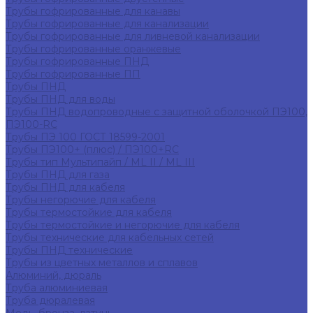
Трубы гофрированные для канавы
Трубы гофрированные для канализации
Трубы гофрированные для ливневой канализации
Трубы гофрированные оранжевые
Трубы гофрированные ПНД
Трубы гофрированные ПП
Трубы ПНД
Трубы ПНД для воды
Трубы ПНД водопроводные с защитной оболочкой ПЭ100,
ПЭ100-RC
Трубы ПЭ 100 ГОСТ 18599-2001
Трубы ПЭ100+ (плюс) / ПЭ100+RC
Трубы тип Мультипайп / ML II / ML III
Трубы ПНД для газа
Трубы ПНД для кабеля
Трубы негорючие для кабеля
Трубы термостойкие для кабеля
Трубы термостойкие и негорючие для кабеля
Трубы технические для кабельных сетей
Трубы ПНД технические
Трубы из цветных металлов и сплавов
Алюминий, дюраль
Труба алюминиевая
Труба дюралевая