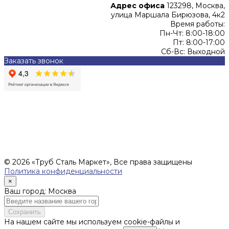
Адрес офиса
123298, Москва,
улица Маршала Бирюзова, 4к2
Время работы:
Пн-Чт: 8:00-18:00
Пт: 8:00-17:00
Сб-Вс: Выходной
Заказать звонок
Цены, указанные на сайте, не являются офертой (в
соответствии со ст.435 ГК РФ), и не влекут за собой
обязательств ИП Денисов Александр Николаевич по
заключению Договора. Окончательная стоимость и сроки
поставки уточняются после составления Спецификации и
фиксируются в Счете на оплату, а также Спецификации на
поставку товара.
© 2026 «Труб Сталь Маркет», Все права защищены
Политика конфиденциальности
×
Ваш город: Москва
Сохранить
На нашем сайте мы используем cookie-файлы и