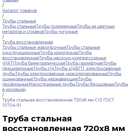
Главная
/
Каталог товаров
/
Трубы стальные
Трубы стальные
Трубы полимерные
Трубы из цветных
металлов и сплавов
Трубы чугунные
/
Труба восстановленная
Трубы стальные жаропрочные
Трубы стальные
конструкционные
Труба криогенная
Труба
восстановленная
Трубы насосно-компрессорные
(НКТ)
Труба биметаллическая
Труба газлифтная
Трубы
прецизионные
Трубы г/д
Трубы х/д
ВГП, электросварные
трубы
Трубы электросварные низколегированные
Трубы
оцинкованные
Трубы нержавеющие
Трубы
профильные
Магистральные трубы
Трубы бесшовные
Трубы
в изоляции
/
Труба стальная восстановленная 720х8 мм Ст3 ГОСТ
10704-91
Труба стальная
восстановленная 720х8 мм