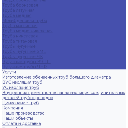
Медь, бронза, латунь
Труба бронзовая
Труба латунная
Труба медная
Молибденовая труба
Труба магниевая
Труба медно-никелевая
Труба никелевая
Труба титановая
Трубы чугунные
Трубы чугунные SML
Трубы чугунные ЧК
Чугунные трубы ВЧШГ
Чугунные трубы ЧНР
Услуги
Изготовление обечаечных труб большого диаметра
ВУС изоляция труб
УС изоляция труб
Внутренняя цементно-песчаная изоляция соединительных
деталей трубопроводов
Цинкование труб
Компания
Наше производство
Наши объекты
Оплата и доставка