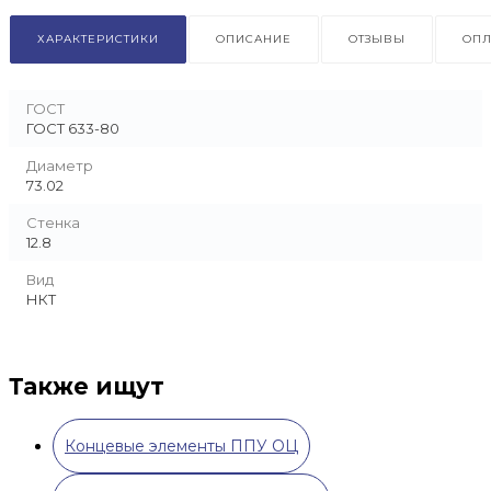
ХАРАКТЕРИСТИКИ
ОПИСАНИЕ
ОТЗЫВЫ
ОПЛ
ГОСТ
ГОСТ 633-80
Диаметр
73.02
Стенка
12.8
Вид
НКТ
Также ищут
Концевые элементы ППУ ОЦ