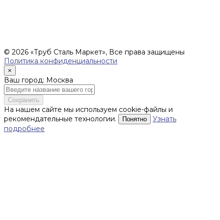
обязательств ИП Денисов Александр Николаевич по
заключению Договора. Окончательная стоимость и сроки
поставки уточняются после составления Спецификации и
фиксируются в Счете на оплату, а также Спецификации на
поставку товара.
© 2026 «Труб Сталь Маркет», Все права защищены
Политика конфиденциальности
×
Ваш город: Москва
Сохранить
На нашем сайте мы используем cookie-файлы и
рекомендательные технологии.
Узнать
Понятно
подробнее